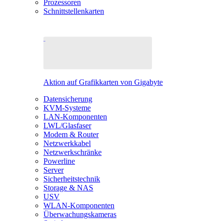
Prozessoren
Schnittstellenkarten
Aktion auf Grafikkarten von Gigabyte
Datensicherung
KVM-Systeme
LAN-Komponenten
LWL/Glasfaser
Modem & Router
Netzwerkkabel
Netzwerkschränke
Powerline
Server
Sicherheitstechnik
Storage & NAS
USV
WLAN-Komponenten
Überwachungskameras