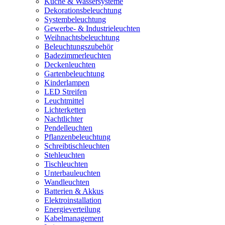
Küche & Wassersysteme
Dekorationsbeleuchtung
Systembeleuchtung
Gewerbe- & Industrieleuchten
Weihnachtsbeleuchtung
Beleuchtungszubehör
Badezimmerleuchten
Deckenleuchten
Gartenbeleuchtung
Kinderlampen
LED Streifen
Leuchtmittel
Lichterketten
Nachtlichter
Pendelleuchten
Pflanzenbeleuchtung
Schreibtischleuchten
Stehleuchten
Tischleuchten
Unterbauleuchten
Wandleuchten
Batterien & Akkus
Elektroinstallation
Energieverteilung
Kabelmanagement