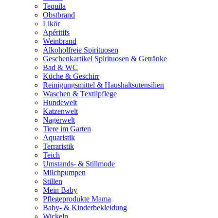
Tequila
Obstbrand
Likör
Apéritifs
Weinbrand
Alkoholfreie Spirituosen
Geschenkartikel Spirituosen & Getränke
Bad & WC
Küche & Geschirr
Reinigungsmittel & Haushaltsutensilien
Waschen & Textilpflege
Hundewelt
Katzenwelt
Nagerwelt
Tiere im Garten
Aquaristik
Terraristik
Teich
Umstands- & Stillmode
Milchpumpen
Stillen
Mein Baby
Pflegeprodukte Mama
Baby- & Kinderbekleidung
Wickeln