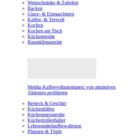
Weinschränke & Zubehör
Backen
Glace- & Eismaschinen
Kaffee- & Teewelt
Kochen
Kochen am Tisch
Küchengeräte
Raumklimageräte
Melitta Kaffeevollautomaten: von attraktiven
Aktionen profitieren
Besteck & Geschirr
Küchenhilfen
Küchenmessgeräte
Küchenrollenhalter
Lebensmittelaufbewahrung
Pfannen & Töpfe