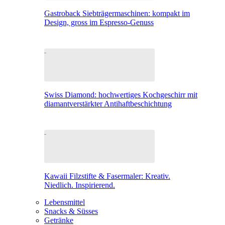
Gastroback Siebträgermaschinen: kompakt im
Design, gross im Espresso-Genuss
Swiss Diamond: hochwertiges Kochgeschirr mit
diamantverstärkter Antihaftbeschichtung
Kawaii Filzstifte & Fasermaler: Kreativ.
Niedlich. Inspirierend.
Lebensmittel
Snacks & Süsses
Getränke