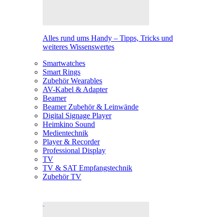
Alles rund ums Handy – Tipps, Tricks und
weiteres Wissenswertes
Smartwatches
Smart Rings
Zubehör Wearables
AV-Kabel & Adapter
Beamer
Beamer Zubehör & Leinwände
Digital Signage Player
Heimkino Sound
Medientechnik
Player & Recorder
Professional Display
TV
TV & SAT Empfangstechnik
Zubehör TV