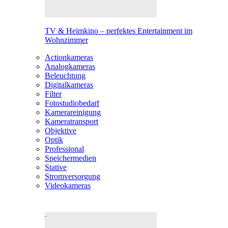
TV & Heimkino – perfektes Entertainment im
Wohnzimmer
Actionkameras
Analogkameras
Beleuchtung
Digitalkameras
Filter
Fotostudiobedarf
Kamerareinigung
Kameratransport
Objektive
Optik
Professional
Speichermedien
Stative
Stromversorgung
Videokameras