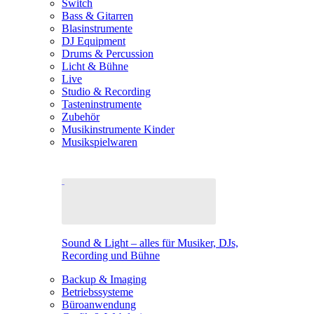
Switch
Bass & Gitarren
Blasinstrumente
DJ Equipment
Drums & Percussion
Licht & Bühne
Live
Studio & Recording
Tasteninstrumente
Zubehör
Musikinstrumente Kinder
Musikspielwaren
Sound & Light – alles für Musiker, DJs,
Recording und Bühne
Backup & Imaging
Betriebssysteme
Büroanwendung