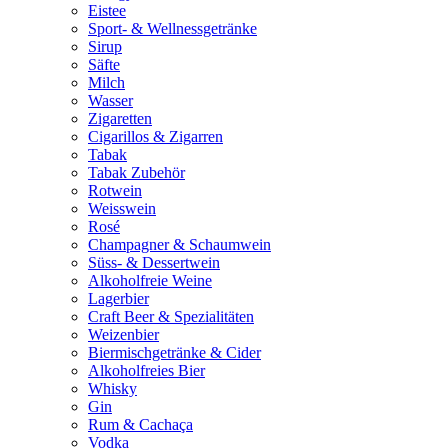
Eistee
Sport- & Wellnessgetränke
Sirup
Säfte
Milch
Wasser
Zigaretten
Cigarillos & Zigarren
Tabak
Tabak Zubehör
Rotwein
Weisswein
Rosé
Champagner & Schaumwein
Süss- & Dessertwein
Alkoholfreie Weine
Lagerbier
Craft Beer & Spezialitäten
Weizenbier
Biermischgetränke & Cider
Alkoholfreies Bier
Whisky
Gin
Rum & Cachaça
Vodka