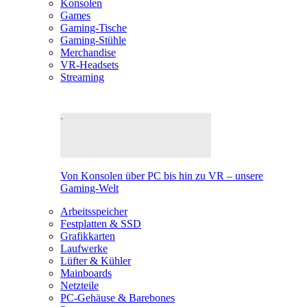
Konsolen
Games
Gaming-Tische
Gaming-Stühle
Merchandise
VR-Headsets
Streaming
Von Konsolen über PC bis hin zu VR – unsere
Gaming-Welt
Arbeitsspeicher
Festplatten & SSD
Grafikkarten
Laufwerke
Lüfter & Kühler
Mainboards
Netzteile
PC-Gehäuse & Barebones