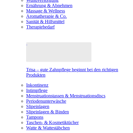
Wundversorgung
Ernährung & Abnehmen
Massage & Wellness
Aromatherapie & Co.
Sanität & Hilfsmittel
Therapiebedarf
Trisa – gute Zahnpflege beginnt bei den richtigen
Produkten
Inkontinenz
Intimpflege
Menstruationstassen & Menstruationsdiscs
Periodenunterwäsche
Slipeinlagen
Slipeinlagen & Binden
Tampons
Taschen- & Kosmetiktücher
Watte & Wattestäbchen