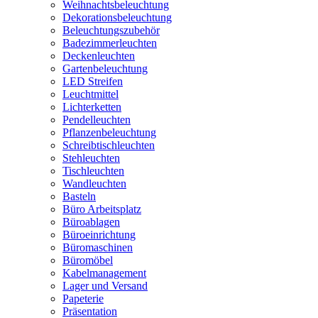
Weihnachtsbeleuchtung
Dekorationsbeleuchtung
Beleuchtungszubehör
Badezimmerleuchten
Deckenleuchten
Gartenbeleuchtung
LED Streifen
Leuchtmittel
Lichterketten
Pendelleuchten
Pflanzenbeleuchtung
Schreibtischleuchten
Stehleuchten
Tischleuchten
Wandleuchten
Basteln
Büro Arbeitsplatz
Büroablagen
Büroeinrichtung
Büromaschinen
Büromöbel
Kabelmanagement
Lager und Versand
Papeterie
Präsentation