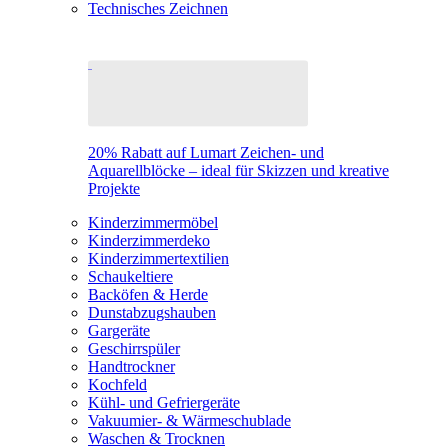
Technisches Zeichnen
20% Rabatt auf Lumart Zeichen- und
Aquarellblöcke – ideal für Skizzen und kreative
Projekte
Kinderzimmermöbel
Kinderzimmerdeko
Kinderzimmertextilien
Schaukeltiere
Backöfen & Herde
Dunstabzugshauben
Gargeräte
Geschirrspüler
Handtrockner
Kochfeld
Kühl- und Gefriergeräte
Vakuumier- & Wärmeschublade
Waschen & Trocknen