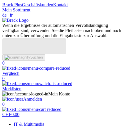
Brack Plus
Geschäftskunden
Kontakt
Mein Sortiment
de
|
fr
Wenn die Ergebnisse der automatischen Vervollständigung
verfügbar sind, verwenden Sie die Pfeiltasten nach oben und nach
unten zur Überprüfung und die Eingabetaste zur Auswahl.
Suchen
0
Vergleich
0
Merklisten
Mein Konto
Anmelden
0
CHF
0.00
IT & Multimedia