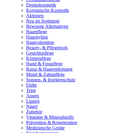
Dermokosmetik
Koreanische Kosmetik
Aktionen
Neu im Sortiment
Bewusste Alternativen
Haarpflege
Haarstyling
Haarcoloration
Beauty- & Pflegetools
Gesichtspflege
Körperpflege
Hand & Fusspflege
Rasur & Haarentfernung
Mund & Zahnpflege
Sonnen- & Insektenschutz
Düfte
Teint
Augen
Lippen
Nägel
Zubehör
Vitamine & Mineralstoffe
Prävention & Regeneration
Medizinische Geräte