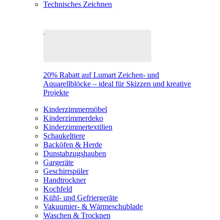
Technisches Zeichnen
20% Rabatt auf Lumart Zeichen- und
Aquarellblöcke – ideal für Skizzen und kreative
Projekte
Kinderzimmermöbel
Kinderzimmerdeko
Kinderzimmertextilien
Schaukeltiere
Backöfen & Herde
Dunstabzugshauben
Gargeräte
Geschirrspüler
Handtrockner
Kochfeld
Kühl- und Gefriergeräte
Vakuumier- & Wärmeschublade
Waschen & Trocknen