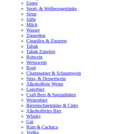
Eistee
Sport- & Wellnessgetränke
Sirup
Säfte
Milch
Wasser
Zigaretten
Cigarillos & Zigarren
Tabak
Tabak Zubehör
Rotwein
Weisswein
Rosé
Champagner & Schaumwein
Süss- & Dessertwein
Alkoholfreie Weine
Lagerbier
Craft Beer & Spezialitäten
Weizenbier
Biermischgetränke & Cider
Alkoholfreies Bier
Whisky
Gin
Rum & Cachaça
Vodka