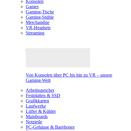
Konsolen
Games
Gaming-Tische
Gaming-Stühle
Merchandise
VR-Headsets
Streaming
Von Konsolen über PC bis hin zu VR – unsere
Gaming-Welt
Arbeitsspeicher
Festplatten & SSD
Grafikkarten
Laufwerke
Lüfter & Kühler
Mainboards
Netzteile
PC-Gehäuse & Barebones