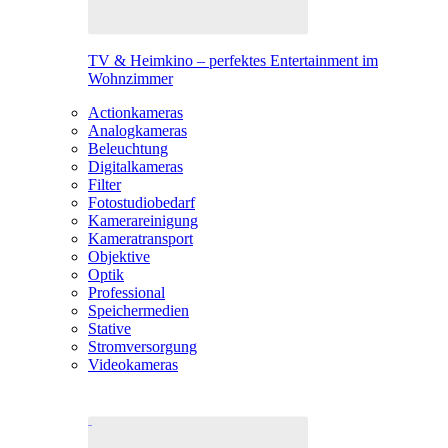
TV & Heimkino – perfektes Entertainment im
Wohnzimmer
Actionkameras
Analogkameras
Beleuchtung
Digitalkameras
Filter
Fotostudiobedarf
Kamerareinigung
Kameratransport
Objektive
Optik
Professional
Speichermedien
Stative
Stromversorgung
Videokameras