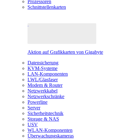
Prozessoren
Schnittstellenkarten
Aktion auf Grafikkarten von Gigabyte
Datensicherung
KVM-Systeme
LAN-Komponenten
LWL/Glasfaser
Modem & Router
Netzwerkkabel
Netzwerkschränke
Powerline
Server
Sicherheitstechnik
Storage & NAS
USV
WLAN-Komponenten
Überwachungskameras