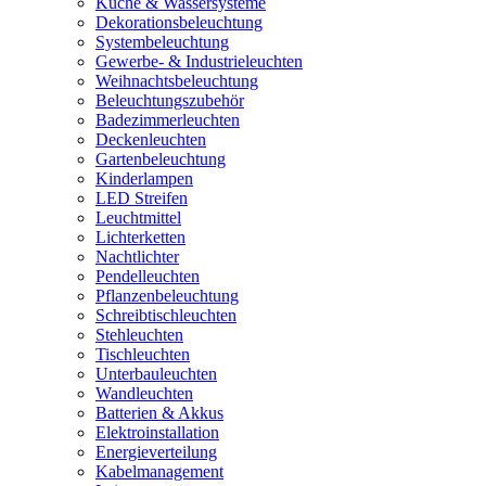
Küche & Wassersysteme
Dekorationsbeleuchtung
Systembeleuchtung
Gewerbe- & Industrieleuchten
Weihnachtsbeleuchtung
Beleuchtungszubehör
Badezimmerleuchten
Deckenleuchten
Gartenbeleuchtung
Kinderlampen
LED Streifen
Leuchtmittel
Lichterketten
Nachtlichter
Pendelleuchten
Pflanzenbeleuchtung
Schreibtischleuchten
Stehleuchten
Tischleuchten
Unterbauleuchten
Wandleuchten
Batterien & Akkus
Elektroinstallation
Energieverteilung
Kabelmanagement