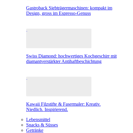
Gastroback Siebträgermaschinen: kompakt im
Design, gross im Espresso-Genuss
Swiss Diamond: hochwertiges Kochgeschirr mit
diamantverstärkter Antihaftbeschichtung
Kawaii Filzstifte & Fasermaler: Kreativ.
Niedlich. Inspirierend.
Lebensmittel
Snacks & Süsses
Getränke