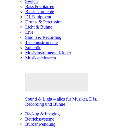
Switch
Bass & Gitarren
Blasinstrumente
DJ Equipment
Drums & Percussion
Licht & Bühne
Live
Studio & Recording
Tasteninstrumente
Zubehör
Musikinstrumente Kinder
Musikspielwaren
Sound & Light – alles für Musiker, DJs,
Recording und Bühne
Backup & Imaging
Betriebssysteme
Büroanwendung