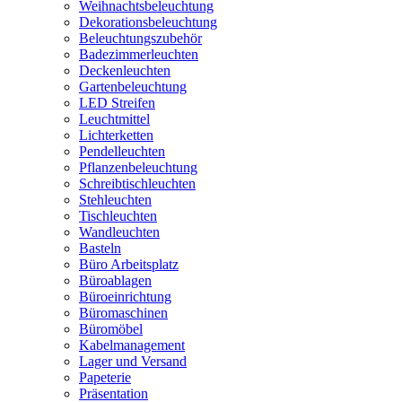
Weihnachtsbeleuchtung
Dekorationsbeleuchtung
Beleuchtungszubehör
Badezimmerleuchten
Deckenleuchten
Gartenbeleuchtung
LED Streifen
Leuchtmittel
Lichterketten
Pendelleuchten
Pflanzenbeleuchtung
Schreibtischleuchten
Stehleuchten
Tischleuchten
Wandleuchten
Basteln
Büro Arbeitsplatz
Büroablagen
Büroeinrichtung
Büromaschinen
Büromöbel
Kabelmanagement
Lager und Versand
Papeterie
Präsentation