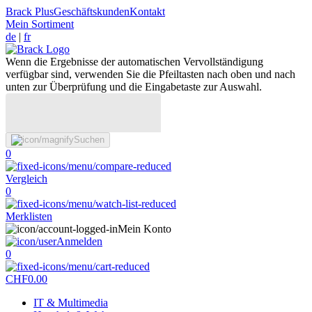
Brack Plus
Geschäftskunden
Kontakt
Mein Sortiment
de
|
fr
Wenn die Ergebnisse der automatischen Vervollständigung
verfügbar sind, verwenden Sie die Pfeiltasten nach oben und nach
unten zur Überprüfung und die Eingabetaste zur Auswahl.
Suchen
0
Vergleich
0
Merklisten
Mein Konto
Anmelden
0
CHF
0.00
IT & Multimedia