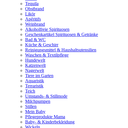
Tequila
Obstbrand
Likör
Apéritifs
Weinbrand
Alkoholfreie Spirituosen
Geschenkartikel Spirituosen & Getränke
Bad & WC
Küche & Geschirr
Reinigungsmittel & Haushaltsutensilien
Waschen & Textilpflege
Hundewelt
Katzenwelt
Nagerwelt
Tiere im Garten
Aquaristik
Terraristik
Teich
Umstands- & Stillmode
Milchpumpen
Stillen
Mein Baby
Pflegeprodukte Mama
Baby- & Kinderbekleidung
Wickeln