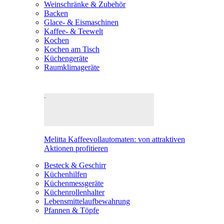
Weinschränke & Zubehör
Backen
Glace- & Eismaschinen
Kaffee- & Teewelt
Kochen
Kochen am Tisch
Küchengeräte
Raumklimageräte
Melitta Kaffeevollautomaten: von attraktiven
Aktionen profitieren
Besteck & Geschirr
Küchenhilfen
Küchenmessgeräte
Küchenrollenhalter
Lebensmittelaufbewahrung
Pfannen & Töpfe