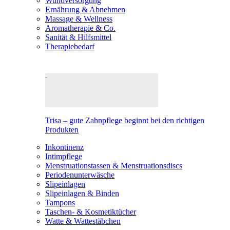
Wundversorgung
Ernährung & Abnehmen
Massage & Wellness
Aromatherapie & Co.
Sanität & Hilfsmittel
Therapiebedarf
Trisa – gute Zahnpflege beginnt bei den richtigen
Produkten
Inkontinenz
Intimpflege
Menstruationstassen & Menstruationsdiscs
Periodenunterwäsche
Slipeinlagen
Slipeinlagen & Binden
Tampons
Taschen- & Kosmetiktücher
Watte & Wattestäbchen