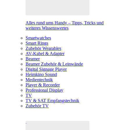
Alles rund ums Handy – Tipps, Tricks und
weiteres Wissenswertes
Smartwatches
Smart Rings
Zubehör Wearables
AV-Kabel & Adapter
Beamer
Beamer Zubehör & Leinwände
Digital Signage Player
Heimkino Sound
Medientechnik
Player & Recorder
Professional Display
TV
TV & SAT Empfangstechnik
Zubehör TV