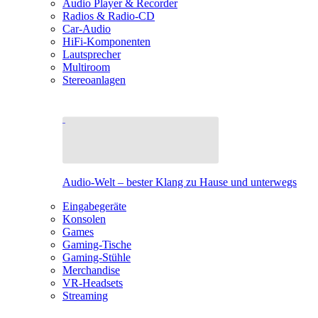
Audio Player & Recorder
Radios & Radio-CD
Car-Audio
HiFi-Komponenten
Lautsprecher
Multiroom
Stereoanlagen
Audio-Welt – bester Klang zu Hause und unterwegs
Eingabegeräte
Konsolen
Games
Gaming-Tische
Gaming-Stühle
Merchandise
VR-Headsets
Streaming