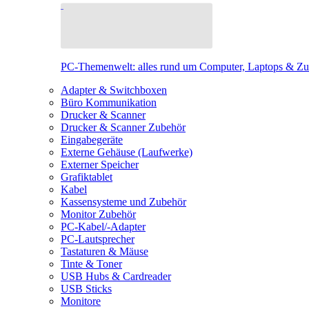
PC-Themenwelt: alles rund um Computer, Laptops & Z
Adapter & Switchboxen
Büro Kommunikation
Drucker & Scanner
Drucker & Scanner Zubehör
Eingabegeräte
Externe Gehäuse (Laufwerke)
Externer Speicher
Grafiktablet
Kabel
Kassensysteme und Zubehör
Monitor Zubehör
PC-Kabel/-Adapter
PC-Lautsprecher
Tastaturen & Mäuse
Tinte & Toner
USB Hubs & Cardreader
USB Sticks
Monitore