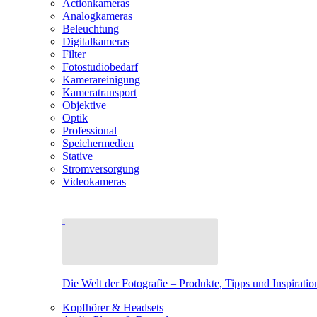
Actionkameras
Analogkameras
Beleuchtung
Digitalkameras
Filter
Fotostudiobedarf
Kamerareinigung
Kameratransport
Objektive
Optik
Professional
Speichermedien
Stative
Stromversorgung
Videokameras
Die Welt der Fotografie – Produkte, Tipps und Inspiratio
Kopfhörer & Headsets