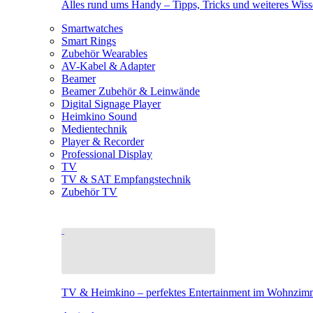
Alles rund ums Handy – Tipps, Tricks und weiteres Wis
Smartwatches
Smart Rings
Zubehör Wearables
AV-Kabel & Adapter
Beamer
Beamer Zubehör & Leinwände
Digital Signage Player
Heimkino Sound
Medientechnik
Player & Recorder
Professional Display
TV
TV & SAT Empfangstechnik
Zubehör TV
TV & Heimkino – perfektes Entertainment im Wohnzim