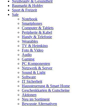
Neu
Beauty & Gesundheit
Baumarkt & Hobby
Sport & Freizeit
Sale
Notebook
Smartphones
Computer & Tablets
Peripherie & Kabel
Handy & Telefonie
Wearables
TV & Heimkino
Foto & Video
Audio
Gaming
PC Komponenten
Netzwerk & Server
Sound & Light
Software
IT Sicherheit
Haussteuerung & Smart Home
Geschenkkarten & Gutscheine
Aktionen
Neu im Sortiment
Bewusste Alternativen