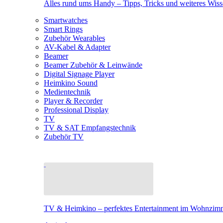
Alles rund ums Handy – Tipps, Tricks und weiteres Wis
Smartwatches
Smart Rings
Zubehör Wearables
AV-Kabel & Adapter
Beamer
Beamer Zubehör & Leinwände
Digital Signage Player
Heimkino Sound
Medientechnik
Player & Recorder
Professional Display
TV
TV & SAT Empfangstechnik
Zubehör TV
TV & Heimkino – perfektes Entertainment im Wohnzim