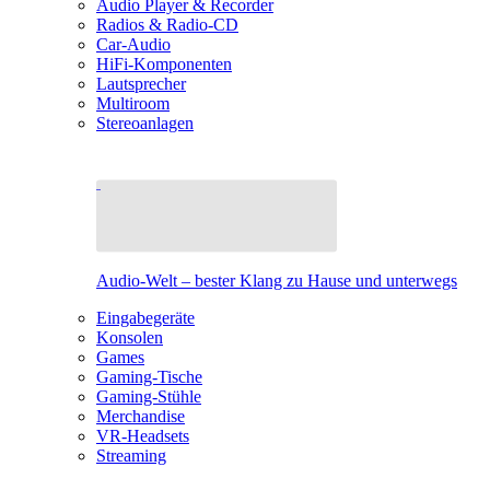
Audio Player & Recorder
Radios & Radio-CD
Car-Audio
HiFi-Komponenten
Lautsprecher
Multiroom
Stereoanlagen
Audio-Welt – bester Klang zu Hause und unterwegs
Eingabegeräte
Konsolen
Games
Gaming-Tische
Gaming-Stühle
Merchandise
VR-Headsets
Streaming