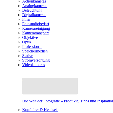
Actionkameras
Analogkameras
Beleuchtung
Digitalkameras
Filter
Fotostudiobedarf
Kamerareinigung
Kameratransport
Objektive
Optik
Professional
Speichermedien
Stative
Stromversorgung
Videokameras
Die Welt der Fotografie – Produkte, Tipps und Inspiratio
Kopfhörer & Headsets