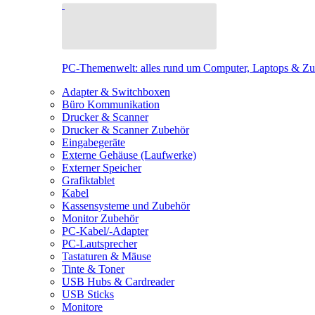
PC-Themenwelt: alles rund um Computer, Laptops & Z
Adapter & Switchboxen
Büro Kommunikation
Drucker & Scanner
Drucker & Scanner Zubehör
Eingabegeräte
Externe Gehäuse (Laufwerke)
Externer Speicher
Grafiktablet
Kabel
Kassensysteme und Zubehör
Monitor Zubehör
PC-Kabel/-Adapter
PC-Lautsprecher
Tastaturen & Mäuse
Tinte & Toner
USB Hubs & Cardreader
USB Sticks
Monitore