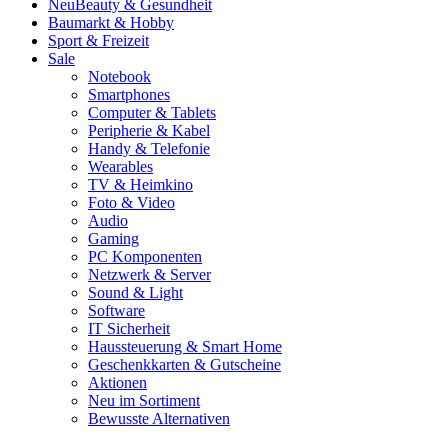
Neu
Beauty & Gesundheit
Baumarkt & Hobby
Sport & Freizeit
Sale
Notebook
Smartphones
Computer & Tablets
Peripherie & Kabel
Handy & Telefonie
Wearables
TV & Heimkino
Foto & Video
Audio
Gaming
PC Komponenten
Netzwerk & Server
Sound & Light
Software
IT Sicherheit
Haussteuerung & Smart Home
Geschenkkarten & Gutscheine
Aktionen
Neu im Sortiment
Bewusste Alternativen