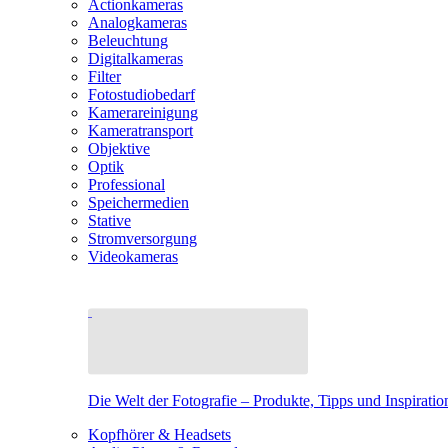
Actionkameras
Analogkameras
Beleuchtung
Digitalkameras
Filter
Fotostudiobedarf
Kamerareinigung
Kameratransport
Objektive
Optik
Professional
Speichermedien
Stative
Stromversorgung
Videokameras
Die Welt der Fotografie – Produkte, Tipps und Inspiratio
Kopfhörer & Headsets