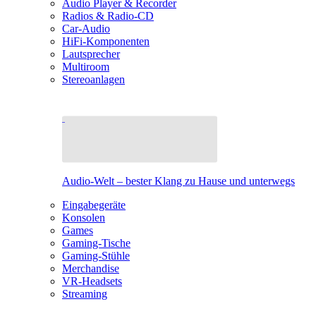
Audio Player & Recorder
Radios & Radio-CD
Car-Audio
HiFi-Komponenten
Lautsprecher
Multiroom
Stereoanlagen
Audio-Welt – bester Klang zu Hause und unterwegs
Eingabegeräte
Konsolen
Games
Gaming-Tische
Gaming-Stühle
Merchandise
VR-Headsets
Streaming