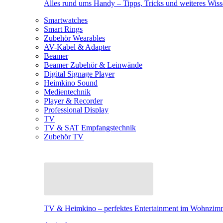
Alles rund ums Handy – Tipps, Tricks und weiteres Wis
Smartwatches
Smart Rings
Zubehör Wearables
AV-Kabel & Adapter
Beamer
Beamer Zubehör & Leinwände
Digital Signage Player
Heimkino Sound
Medientechnik
Player & Recorder
Professional Display
TV
TV & SAT Empfangstechnik
Zubehör TV
TV & Heimkino – perfektes Entertainment im Wohnzim