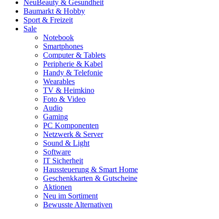
Neu
Beauty & Gesundheit
Baumarkt & Hobby
Sport & Freizeit
Sale
Notebook
Smartphones
Computer & Tablets
Peripherie & Kabel
Handy & Telefonie
Wearables
TV & Heimkino
Foto & Video
Audio
Gaming
PC Komponenten
Netzwerk & Server
Sound & Light
Software
IT Sicherheit
Haussteuerung & Smart Home
Geschenkkarten & Gutscheine
Aktionen
Neu im Sortiment
Bewusste Alternativen