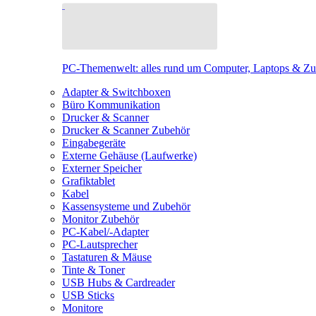
PC-Themenwelt: alles rund um Computer, Laptops & Z
Adapter & Switchboxen
Büro Kommunikation
Drucker & Scanner
Drucker & Scanner Zubehör
Eingabegeräte
Externe Gehäuse (Laufwerke)
Externer Speicher
Grafiktablet
Kabel
Kassensysteme und Zubehör
Monitor Zubehör
PC-Kabel/-Adapter
PC-Lautsprecher
Tastaturen & Mäuse
Tinte & Toner
USB Hubs & Cardreader
USB Sticks
Monitore