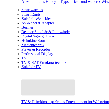
Alles rund ums Handy – Tipps, Tricks und weiteres Wis
Smartwatches
Smart Rings
Zubehör Wearables
AV-Kabel & Adapter
Beamer
Beamer Zubehör & Leinwände
Digital Signage Player
Heimkino Sound
Medientechnik
Player & Recorder
Professional Display
TV
TV & SAT Empfangstechnik
Zubehör TV
TV & Heimkino – perfektes Entertainment im Wohnzim