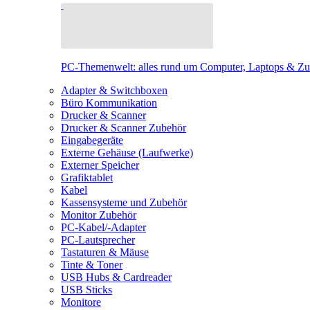
PC-Themenwelt: alles rund um Computer, Laptops & Z
Adapter & Switchboxen
Büro Kommunikation
Drucker & Scanner
Drucker & Scanner Zubehör
Eingabegeräte
Externe Gehäuse (Laufwerke)
Externer Speicher
Grafiktablet
Kabel
Kassensysteme und Zubehör
Monitor Zubehör
PC-Kabel/-Adapter
PC-Lautsprecher
Tastaturen & Mäuse
Tinte & Toner
USB Hubs & Cardreader
USB Sticks
Monitore