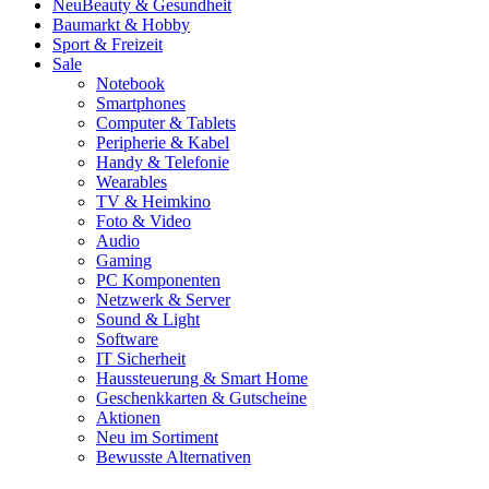
Neu
Beauty & Gesundheit
Baumarkt & Hobby
Sport & Freizeit
Sale
Notebook
Smartphones
Computer & Tablets
Peripherie & Kabel
Handy & Telefonie
Wearables
TV & Heimkino
Foto & Video
Audio
Gaming
PC Komponenten
Netzwerk & Server
Sound & Light
Software
IT Sicherheit
Haussteuerung & Smart Home
Geschenkkarten & Gutscheine
Aktionen
Neu im Sortiment
Bewusste Alternativen