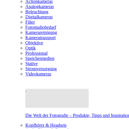
Actionkameras
Analogkameras
Beleuchtung
Digitalkameras
Filter
Fotostudiobedarf
Kamerareinigung
Kameratransport
Objektive
Optik
Professional
Speichermedien
Stative
Stromversorgung
Videokameras
Die Welt der Fotografie – Produkte, Tipps und Inspiratio
Kopfhörer & Headsets