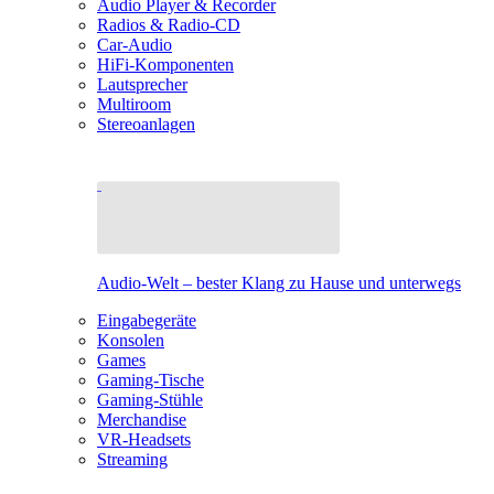
Audio Player & Recorder
Radios & Radio-CD
Car-Audio
HiFi-Komponenten
Lautsprecher
Multiroom
Stereoanlagen
Audio-Welt – bester Klang zu Hause und unterwegs
Eingabegeräte
Konsolen
Games
Gaming-Tische
Gaming-Stühle
Merchandise
VR-Headsets
Streaming