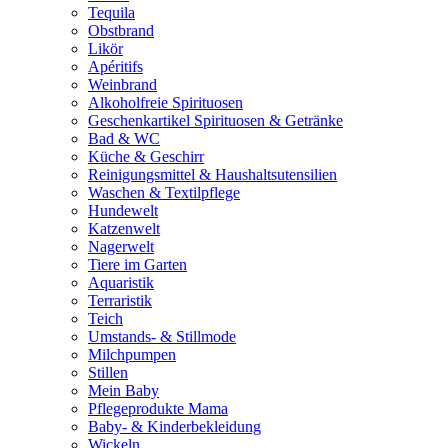
Tequila
Obstbrand
Likör
Apéritifs
Weinbrand
Alkoholfreie Spirituosen
Geschenkartikel Spirituosen & Getränke
Bad & WC
Küche & Geschirr
Reinigungsmittel & Haushaltsutensilien
Waschen & Textilpflege
Hundewelt
Katzenwelt
Nagerwelt
Tiere im Garten
Aquaristik
Terraristik
Teich
Umstands- & Stillmode
Milchpumpen
Stillen
Mein Baby
Pflegeprodukte Mama
Baby- & Kinderbekleidung
Wickeln