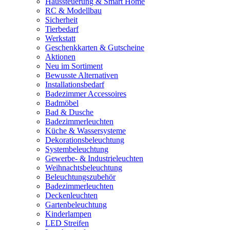
Haussteuerung & Smart Home
RC & Modellbau
Sicherheit
Tierbedarf
Werkstatt
Geschenkkarten & Gutscheine
Aktionen
Neu im Sortiment
Bewusste Alternativen
Installationsbedarf
Badezimmer Accessoires
Badmöbel
Bad & Dusche
Badezimmerleuchten
Küche & Wassersysteme
Dekorationsbeleuchtung
Systembeleuchtung
Gewerbe- & Industrieleuchten
Weihnachtsbeleuchtung
Beleuchtungszubehör
Badezimmerleuchten
Deckenleuchten
Gartenbeleuchtung
Kinderlampen
LED Streifen