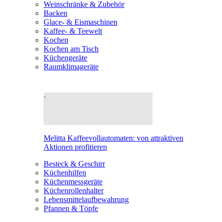
Weinschränke & Zubehör
Backen
Glace- & Eismaschinen
Kaffee- & Teewelt
Kochen
Kochen am Tisch
Küchengeräte
Raumklimageräte
Melitta Kaffeevollautomaten: von attraktiven
Aktionen profitieren
Besteck & Geschirr
Küchenhilfen
Küchenmessgeräte
Küchenrollenhalter
Lebensmittelaufbewahrung
Pfannen & Töpfe