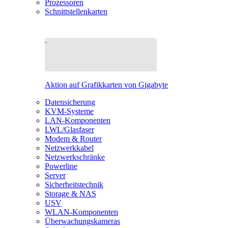
Prozessoren
Schnittstellenkarten
Aktion auf Grafikkarten von Gigabyte
Datensicherung
KVM-Systeme
LAN-Komponenten
LWL/Glasfaser
Modem & Router
Netzwerkkabel
Netzwerkschränke
Powerline
Server
Sicherheitstechnik
Storage & NAS
USV
WLAN-Komponenten
Überwachungskameras