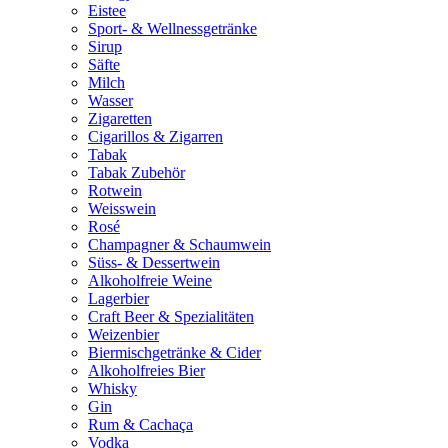
Eistee
Sport- & Wellnessgetränke
Sirup
Säfte
Milch
Wasser
Zigaretten
Cigarillos & Zigarren
Tabak
Tabak Zubehör
Rotwein
Weisswein
Rosé
Champagner & Schaumwein
Süss- & Dessertwein
Alkoholfreie Weine
Lagerbier
Craft Beer & Spezialitäten
Weizenbier
Biermischgetränke & Cider
Alkoholfreies Bier
Whisky
Gin
Rum & Cachaça
Vodka