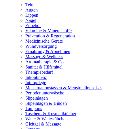
Teint
Augen
Lippen
Nägel
Zubehör
Vitamine & Mineralstoffe
Prävention & Regeneration
Medizinische Geräte
Wundversorgung
Ernährung & Abnehmen
Massage & Wellness
Aromatherapie & Co.
Sanität & Hilfsmittel
Therapiebedarf
Inkontinenz
Intimpflege
Menstruationstassen & Menstruationsdiscs
Periodenunterwäsche
Slipeinlagen
Slipeinlagen & Binden
Tampons
Taschen- & Kosmetiktücher
Watte & Wattestäbchen
Gleitgel & Massage