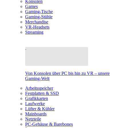
Konsolen
Games
Gaming-Tische
Gaming-Stühle
Merchandise
VR-Headsets
Streaming
Von Konsolen über PC bis hin zu VR – unsere
Gaming-Welt
Arbeitsspeicher
Festplatten & SSD
Grafikkarten
Laufwerke
Lüfter & Kühler
Mainboards
Netzteile
PC-Gehäuse & Barebones