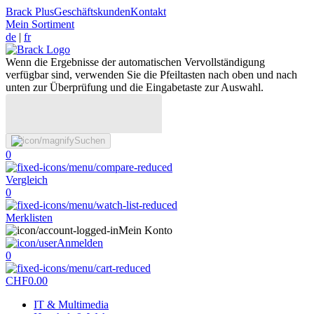
Brack Plus
Geschäftskunden
Kontakt
Mein Sortiment
de
|
fr
Wenn die Ergebnisse der automatischen Vervollständigung
verfügbar sind, verwenden Sie die Pfeiltasten nach oben und nach
unten zur Überprüfung und die Eingabetaste zur Auswahl.
Suchen
0
Vergleich
0
Merklisten
Mein Konto
Anmelden
0
CHF
0.00
IT & Multimedia