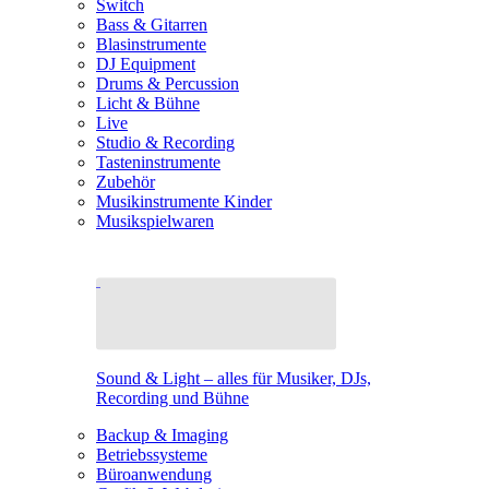
Switch
Bass & Gitarren
Blasinstrumente
DJ Equipment
Drums & Percussion
Licht & Bühne
Live
Studio & Recording
Tasteninstrumente
Zubehör
Musikinstrumente Kinder
Musikspielwaren
Sound & Light – alles für Musiker, DJs,
Recording und Bühne
Backup & Imaging
Betriebssysteme
Büroanwendung