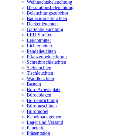
Weihnachtsbeleuchtung
Dekorationsbeleuchtung
Beleuchtungszubehör
Badezimmerleuchten
Deckenleuchten
Gartenbeleuchtung
LED Streifen
Leuchtmittel
Lichterketten
Pendelleuchten
Pflanzenbeleuchtung
Schreibtischleuchten
Stehleuchten
Tischleuchten
Wandleuchten
Basteln
Büro Arbeitsplatz
Büroablagen
Büroeinrichtung
Büromaschinen
Büromöbel
Kabelmanagement
Lager und Versand
Papeterie
Präsentation