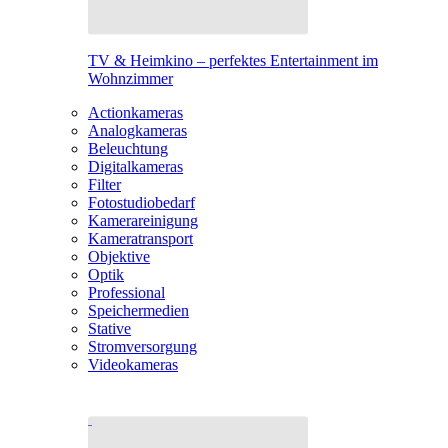
TV & Heimkino – perfektes Entertainment im
Wohnzimmer
Actionkameras
Analogkameras
Beleuchtung
Digitalkameras
Filter
Fotostudiobedarf
Kamerareinigung
Kameratransport
Objektive
Optik
Professional
Speichermedien
Stative
Stromversorgung
Videokameras