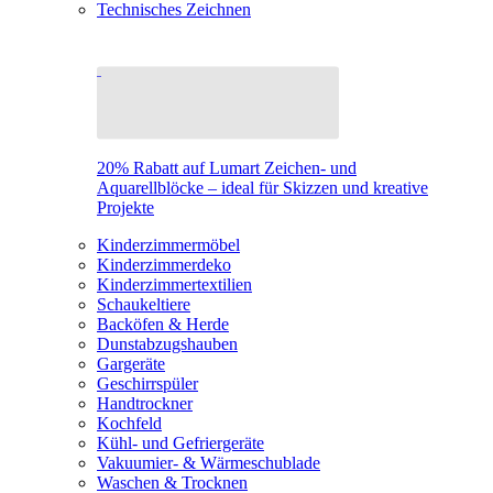
Technisches Zeichnen
20% Rabatt auf Lumart Zeichen- und
Aquarellblöcke – ideal für Skizzen und kreative
Projekte
Kinderzimmermöbel
Kinderzimmerdeko
Kinderzimmertextilien
Schaukeltiere
Backöfen & Herde
Dunstabzugshauben
Gargeräte
Geschirrspüler
Handtrockner
Kochfeld
Kühl- und Gefriergeräte
Vakuumier- & Wärmeschublade
Waschen & Trocknen