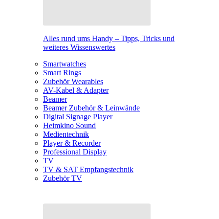
Alles rund ums Handy – Tipps, Tricks und
weiteres Wissenswertes
Smartwatches
Smart Rings
Zubehör Wearables
AV-Kabel & Adapter
Beamer
Beamer Zubehör & Leinwände
Digital Signage Player
Heimkino Sound
Medientechnik
Player & Recorder
Professional Display
TV
TV & SAT Empfangstechnik
Zubehör TV