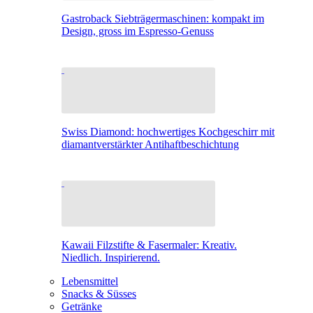
Gastroback Siebträgermaschinen: kompakt im
Design, gross im Espresso-Genuss
Swiss Diamond: hochwertiges Kochgeschirr mit
diamantverstärkter Antihaftbeschichtung
Kawaii Filzstifte & Fasermaler: Kreativ.
Niedlich. Inspirierend.
Lebensmittel
Snacks & Süsses
Getränke