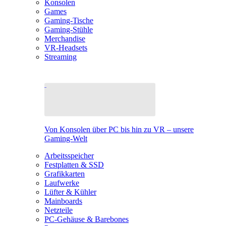
Konsolen
Games
Gaming-Tische
Gaming-Stühle
Merchandise
VR-Headsets
Streaming
Von Konsolen über PC bis hin zu VR – unsere
Gaming-Welt
Arbeitsspeicher
Festplatten & SSD
Grafikkarten
Laufwerke
Lüfter & Kühler
Mainboards
Netzteile
PC-Gehäuse & Barebones