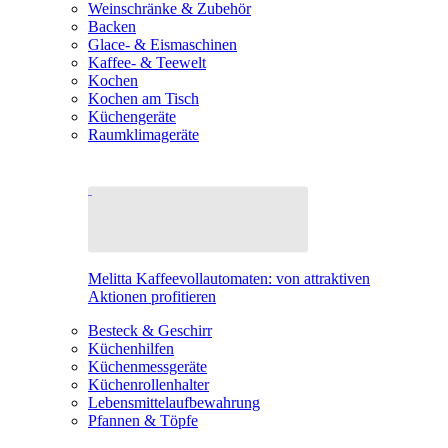
Weinschränke & Zubehör
Backen
Glace- & Eismaschinen
Kaffee- & Teewelt
Kochen
Kochen am Tisch
Küchengeräte
Raumklimageräte
Melitta Kaffeevollautomaten: von attraktiven
Aktionen profitieren
Besteck & Geschirr
Küchenhilfen
Küchenmessgeräte
Küchenrollenhalter
Lebensmittelaufbewahrung
Pfannen & Töpfe