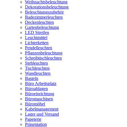
Weihnachtsbeleuchtung
Dekorationsbeleuchtung
Beleuchtungszubehör
Badezimmerleuchten
Deckenleuchten
Gartenbeleuchtung
LED Streifen
Leuchtmittel
Lichterketten
Pendelleuchten
Pflanzenbeleuchtung
Schreibtischleuchten
Stehleuchten
Tischleuchten
Wandleuchten
Basteln
Büro Arbeitsplatz
Büroablagen
Büroeinrichtung
Büromaschinen
Büromöbel
Kabelmanagement
Lager und Versand
Papeterie
Präsentation