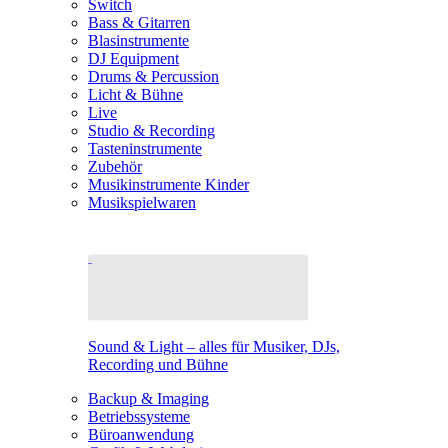
Switch
Bass & Gitarren
Blasinstrumente
DJ Equipment
Drums & Percussion
Licht & Bühne
Live
Studio & Recording
Tasteninstrumente
Zubehör
Musikinstrumente Kinder
Musikspielwaren
Sound & Light – alles für Musiker, DJs,
Recording und Bühne
Backup & Imaging
Betriebssysteme
Büroanwendung