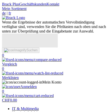
Brack Plus
Geschäftskunden
Kontakt
Mein Sortiment
de
|
fr
Wenn die Ergebnisse der automatischen Vervollständigung
verfügbar sind, verwenden Sie die Pfeiltasten nach oben und nach
unten zur Überprüfung und die Eingabetaste zur Auswahl.
Suchen
0
Vergleich
0
Merklisten
Mein Konto
Anmelden
0
CHF
0.00
IT & Multimedia