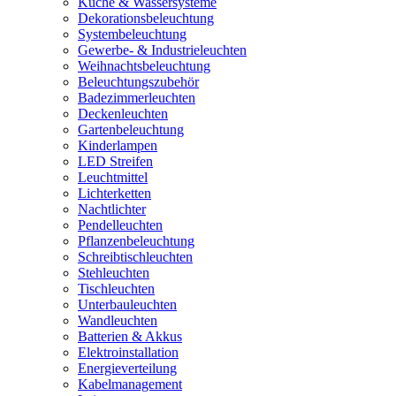
Küche & Wassersysteme
Dekorationsbeleuchtung
Systembeleuchtung
Gewerbe- & Industrieleuchten
Weihnachtsbeleuchtung
Beleuchtungszubehör
Badezimmerleuchten
Deckenleuchten
Gartenbeleuchtung
Kinderlampen
LED Streifen
Leuchtmittel
Lichterketten
Nachtlichter
Pendelleuchten
Pflanzenbeleuchtung
Schreibtischleuchten
Stehleuchten
Tischleuchten
Unterbauleuchten
Wandleuchten
Batterien & Akkus
Elektroinstallation
Energieverteilung
Kabelmanagement