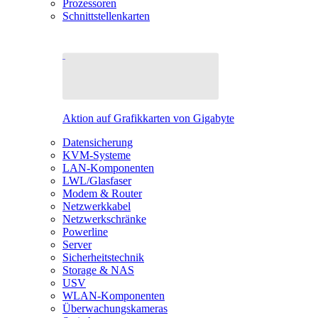
Prozessoren
Schnittstellenkarten
Aktion auf Grafikkarten von Gigabyte
Datensicherung
KVM-Systeme
LAN-Komponenten
LWL/Glasfaser
Modem & Router
Netzwerkkabel
Netzwerkschränke
Powerline
Server
Sicherheitstechnik
Storage & NAS
USV
WLAN-Komponenten
Überwachungskameras