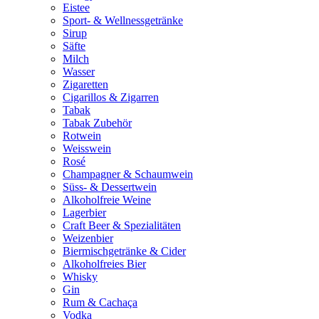
Eistee
Sport- & Wellnessgetränke
Sirup
Säfte
Milch
Wasser
Zigaretten
Cigarillos & Zigarren
Tabak
Tabak Zubehör
Rotwein
Weisswein
Rosé
Champagner & Schaumwein
Süss- & Dessertwein
Alkoholfreie Weine
Lagerbier
Craft Beer & Spezialitäten
Weizenbier
Biermischgetränke & Cider
Alkoholfreies Bier
Whisky
Gin
Rum & Cachaça
Vodka