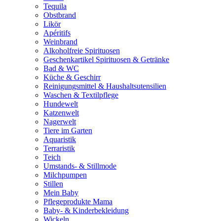
Tequila
Obstbrand
Likör
Apéritifs
Weinbrand
Alkoholfreie Spirituosen
Geschenkartikel Spirituosen & Getränke
Bad & WC
Küche & Geschirr
Reinigungsmittel & Haushaltsutensilien
Waschen & Textilpflege
Hundewelt
Katzenwelt
Nagerwelt
Tiere im Garten
Aquaristik
Terraristik
Teich
Umstands- & Stillmode
Milchpumpen
Stillen
Mein Baby
Pflegeprodukte Mama
Baby- & Kinderbekleidung
Wickeln