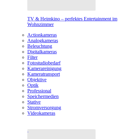
TV & Heimkino – perfektes Entertainment im
Wohnzimmer
Actionkameras
Analogkameras
Beleuchtung
Digitalkameras
Filter
Fotostudiobedarf
Kamerareinigung
Kameratransport
Objektive
Optik
Professional
Speichermedien
Stative
Stromversorgung
Videokameras