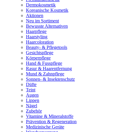
Dermokosmetik
Koreanische Kosmetik
Aktionen
Neu im Sortiment
Bewusste Alternativen
Haarpflege
Haarstyling
Haarcoloration
Beauty- & Pflegetools
Gesichtspflege
Körperpflege
Hand & Fusspflege
Rasur & Haarentfernung
Mund & Zahnpflege
Sonnen- & Insektenschutz
Düfte
Teint
Augen
Lippen
Nägel
Zubehör
Vitamine & Mineralstoffe
Prävention & Regeneration
Medizinische Geräte