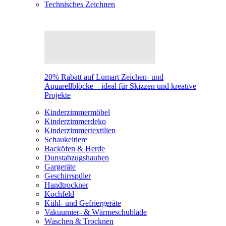
Technisches Zeichnen
20% Rabatt auf Lumart Zeichen- und
Aquarellblöcke – ideal für Skizzen und kreative
Projekte
Kinderzimmermöbel
Kinderzimmerdeko
Kinderzimmertextilien
Schaukeltiere
Backöfen & Herde
Dunstabzugshauben
Gargeräte
Geschirrspüler
Handtrockner
Kochfeld
Kühl- und Gefriergeräte
Vakuumier- & Wärmeschublade
Waschen & Trocknen