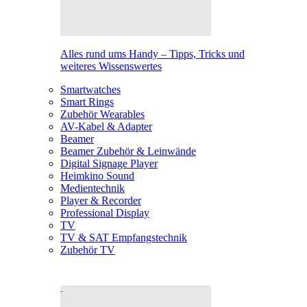
Alles rund ums Handy – Tipps, Tricks und
weiteres Wissenswertes
Smartwatches
Smart Rings
Zubehör Wearables
AV-Kabel & Adapter
Beamer
Beamer Zubehör & Leinwände
Digital Signage Player
Heimkino Sound
Medientechnik
Player & Recorder
Professional Display
TV
TV & SAT Empfangstechnik
Zubehör TV