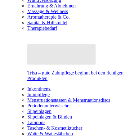
Wundversorgung
Ernährung & Abnehmen
Massage & Wellness
Aromatherapie & Co.
Sanität & Hilfsmittel
Therapiebedarf
Trisa – gute Zahnpflege beginnt bei den richtigen
Produkten
Inkontinenz
Intimpflege
Menstruationstassen & Menstruationsdiscs
Periodenunterwäsche
Slipeinlagen
Slipeinlagen & Binden
Tampons
Taschen- & Kosmetiktücher
Watte & Wattestäbchen