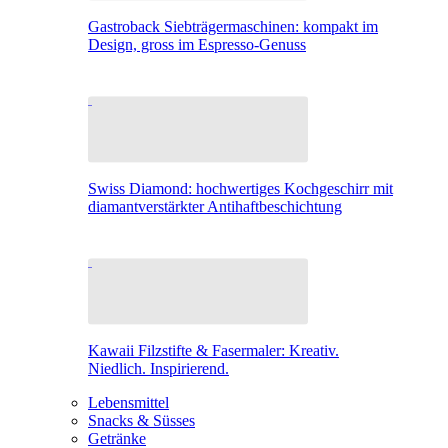
Gastroback Siebträgermaschinen: kompakt im
Design, gross im Espresso-Genuss
Swiss Diamond: hochwertiges Kochgeschirr mit
diamantverstärkter Antihaftbeschichtung
Kawaii Filzstifte & Fasermaler: Kreativ.
Niedlich. Inspirierend.
Lebensmittel
Snacks & Süsses
Getränke