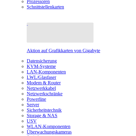
Prozessoren
Schnittstellenkarten
Aktion auf Grafikkarten von Gigabyte
Datensicherung
KVM-Systeme
LAN-Komponenten
LWL/Glasfaser
Modem & Router
Netzwerkkabel
Netzwerkschränke
Powerline
Server
Sicherheitstechnik
Storage & NAS
USV
WLAN-Komponenten
Überwachungskameras