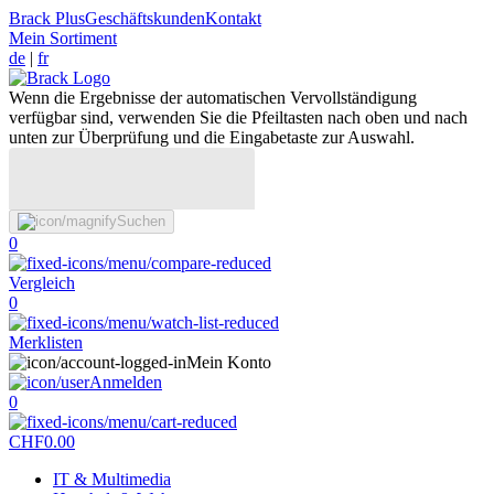
Brack Plus
Geschäftskunden
Kontakt
Mein Sortiment
de
|
fr
Wenn die Ergebnisse der automatischen Vervollständigung
verfügbar sind, verwenden Sie die Pfeiltasten nach oben und nach
unten zur Überprüfung und die Eingabetaste zur Auswahl.
Suchen
0
Vergleich
0
Merklisten
Mein Konto
Anmelden
0
CHF
0.00
IT & Multimedia