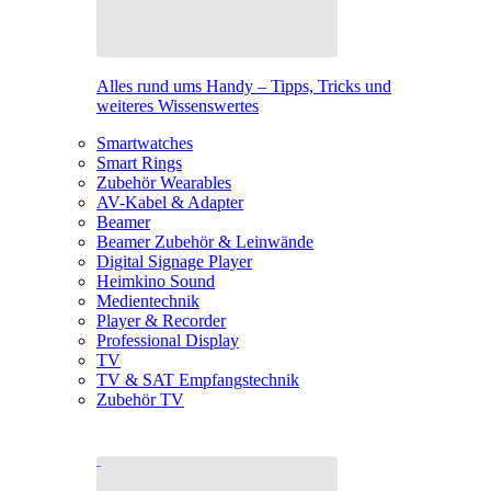
Alles rund ums Handy – Tipps, Tricks und
weiteres Wissenswertes
Smartwatches
Smart Rings
Zubehör Wearables
AV-Kabel & Adapter
Beamer
Beamer Zubehör & Leinwände
Digital Signage Player
Heimkino Sound
Medientechnik
Player & Recorder
Professional Display
TV
TV & SAT Empfangstechnik
Zubehör TV