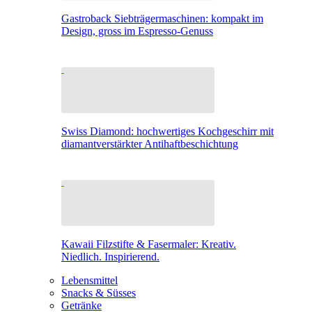
Gastroback Siebträgermaschinen: kompakt im
Design, gross im Espresso-Genuss
Swiss Diamond: hochwertiges Kochgeschirr mit
diamantverstärkter Antihaftbeschichtung
Kawaii Filzstifte & Fasermaler: Kreativ.
Niedlich. Inspirierend.
Lebensmittel
Snacks & Süsses
Getränke