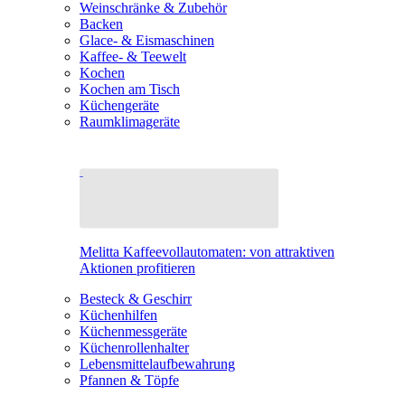
Weinschränke & Zubehör
Backen
Glace- & Eismaschinen
Kaffee- & Teewelt
Kochen
Kochen am Tisch
Küchengeräte
Raumklimageräte
Melitta Kaffeevollautomaten: von attraktiven
Aktionen profitieren
Besteck & Geschirr
Küchenhilfen
Küchenmessgeräte
Küchenrollenhalter
Lebensmittelaufbewahrung
Pfannen & Töpfe