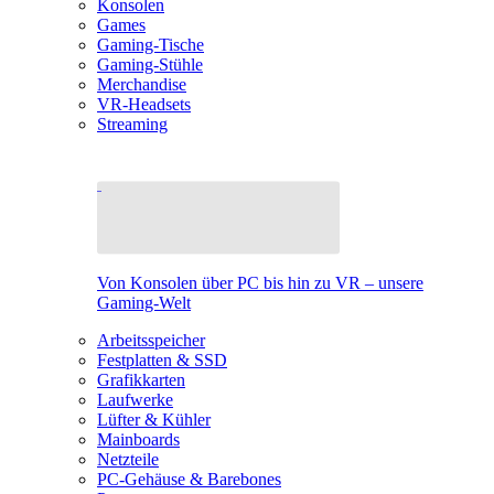
Konsolen
Games
Gaming-Tische
Gaming-Stühle
Merchandise
VR-Headsets
Streaming
Von Konsolen über PC bis hin zu VR – unsere
Gaming-Welt
Arbeitsspeicher
Festplatten & SSD
Grafikkarten
Laufwerke
Lüfter & Kühler
Mainboards
Netzteile
PC-Gehäuse & Barebones