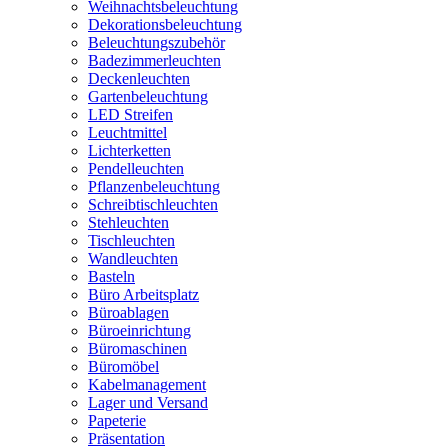
Weihnachtsbeleuchtung
Dekorationsbeleuchtung
Beleuchtungszubehör
Badezimmerleuchten
Deckenleuchten
Gartenbeleuchtung
LED Streifen
Leuchtmittel
Lichterketten
Pendelleuchten
Pflanzenbeleuchtung
Schreibtischleuchten
Stehleuchten
Tischleuchten
Wandleuchten
Basteln
Büro Arbeitsplatz
Büroablagen
Büroeinrichtung
Büromaschinen
Büromöbel
Kabelmanagement
Lager und Versand
Papeterie
Präsentation