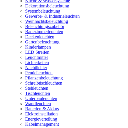
Küche & Wassersysteme
Dekorationsbeleuchtung
Systembeleuchtung
Gewerbe- & Industrieleuchten
Weihnachtsbeleuchtung
Beleuchtungszubehör
Badezimmerleuchten
Deckenleuchten
Gartenbeleuchtung
Kinderlampen
LED Streifen
Leuchtmittel
Lichterketten
Nachtlichter
Pendelleuchten
Pflanzenbeleuchtung
Schreibtischleuchten
Stehleuchten
Tischleuchten
Unterbauleuchten
Wandleuchten
Batterien & Akkus
Elektroinstallation
Energieverteilung
Kabelmanagement