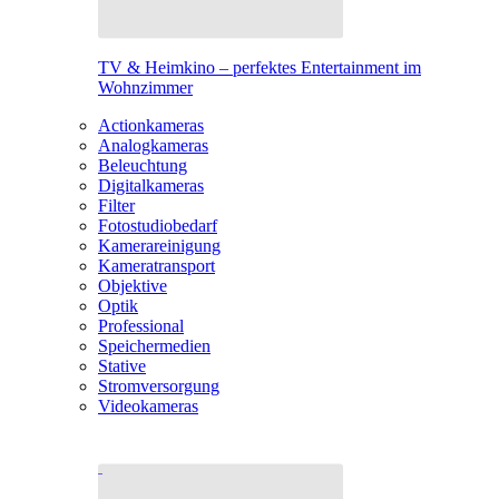
TV & Heimkino – perfektes Entertainment im
Wohnzimmer
Actionkameras
Analogkameras
Beleuchtung
Digitalkameras
Filter
Fotostudiobedarf
Kamerareinigung
Kameratransport
Objektive
Optik
Professional
Speichermedien
Stative
Stromversorgung
Videokameras