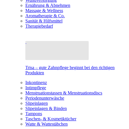
Wundversorgung
Ernährung & Abnehmen
Massage & Wellness
Aromatherapie & Co.
Sanität & Hilfsmittel
Therapiebedarf
Trisa – gute Zahnpflege beginnt bei den richtigen
Produkten
Inkontinenz
Intimpflege
Menstruationstassen & Menstruationsdiscs
Periodenunterwäsche
Slipeinlagen
Slipeinlagen & Binden
Tampons
Taschen- & Kosmetiktücher
Watte & Wattestäbchen