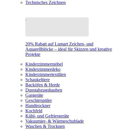
Technisches Zeichnen
20% Rabatt auf Lumart Zeichen- und
Aquarellblöcke – ideal für Skizzen und kreative
Projekte
Kinderzimmermöbel
Kinderzimmerdeko
Kinderzimmertextilien
Schaukeltiere
Backöfen & Herde
Dunstabzugshauben
Gargeräte
Geschirrspüler
Handtrockner
Kochfeld
Kühl- und Gefriergeräte
Vakuumier- & Wärmeschublade
Waschen & Trocknen