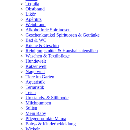
Tequila
Obstbrand
Likör
Apéritifs
Weinbrand
Alkoholfreie Spirituosen
Geschenkartikel Spirituosen & Getränke
Bad & WC
Küche & Geschirr
Reinigungsmittel & Haushaltsutensilien
Waschen & Textilpflege
Hundewelt
Katzenwelt
Nagerwelt
Tiere im Garten
Aquaristik
Terraristik
Teich
Umstands- & Stillmode
Milchpumpen
Stillen
Mein Baby
Pflegeprodukte Mama
Baby- & Kinderbekleidung
Wickeln