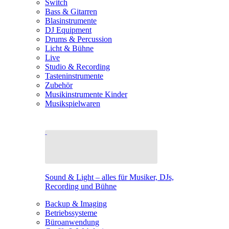
Switch
Bass & Gitarren
Blasinstrumente
DJ Equipment
Drums & Percussion
Licht & Bühne
Live
Studio & Recording
Tasteninstrumente
Zubehör
Musikinstrumente Kinder
Musikspielwaren
Sound & Light – alles für Musiker, DJs,
Recording und Bühne
Backup & Imaging
Betriebssysteme
Büroanwendung