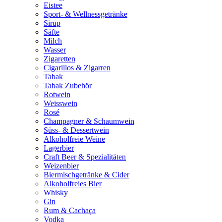
Eistee
Sport- & Wellnessgetränke
Sirup
Säfte
Milch
Wasser
Zigaretten
Cigarillos & Zigarren
Tabak
Tabak Zubehör
Rotwein
Weisswein
Rosé
Champagner & Schaumwein
Süss- & Dessertwein
Alkoholfreie Weine
Lagerbier
Craft Beer & Spezialitäten
Weizenbier
Biermischgetränke & Cider
Alkoholfreies Bier
Whisky
Gin
Rum & Cachaça
Vodka