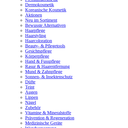
Dermokosmetik
Koreanische Kosmetik
Aktionen
Neu im Sortiment
Bewusste Alternativen
Haarpflege
Haarstyling
Haarcoloration
Beauty- & Pflegetools
Gesichtspflege
Körperpflege
Hand & Fusspflege
Rasur & Haarentfernung
Mund & Zahnpflege
Sonnen- & Insektenschutz
Düfte
Teint
Augen
Lippen
Nägel
Zubehör
Vitamine & Mineralstoffe
Prävention & Regeneration
Medizinische Geräte