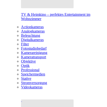
TV & Heimkino – perfektes Entertainment im
Wohnzimmer
Actionkameras
Analogkameras
Beleuchtung
Digitalkameras
Filter
Fotostudiobedarf
Kamerareinigung
Kameratransport
Objektive
Optik
Professional
Speichermedien
Stative
Stromversorgung
Videokameras