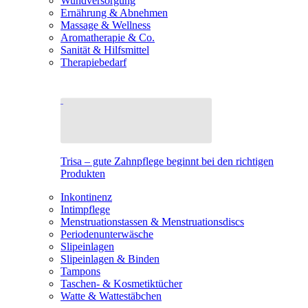
Wundversorgung
Ernährung & Abnehmen
Massage & Wellness
Aromatherapie & Co.
Sanität & Hilfsmittel
Therapiebedarf
Trisa – gute Zahnpflege beginnt bei den richtigen
Produkten
Inkontinenz
Intimpflege
Menstruationstassen & Menstruationsdiscs
Periodenunterwäsche
Slipeinlagen
Slipeinlagen & Binden
Tampons
Taschen- & Kosmetiktücher
Watte & Wattestäbchen