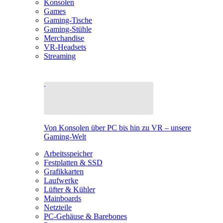
Konsolen
Games
Gaming-Tische
Gaming-Stühle
Merchandise
VR-Headsets
Streaming
Von Konsolen über PC bis hin zu VR – unsere
Gaming-Welt
Arbeitsspeicher
Festplatten & SSD
Grafikkarten
Laufwerke
Lüfter & Kühler
Mainboards
Netzteile
PC-Gehäuse & Barebones