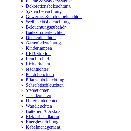
Küche & Wassersysteme
Dekorationsbeleuchtung
Systembeleuchtung
Gewerbe- & Industrieleuchten
Weihnachtsbeleuchtung
Beleuchtungszubehör
Badezimmerleuchten
Deckenleuchten
Gartenbeleuchtung
Kinderlampen
LED Streifen
Leuchtmittel
Lichterketten
Nachtlichter
Pendelleuchten
Pflanzenbeleuchtung
Schreibtischleuchten
Stehleuchten
Tischleuchten
Unterbauleuchten
Wandleuchten
Batterien & Akkus
Elektroinstallation
Energieverteilung
Kabelmanagement