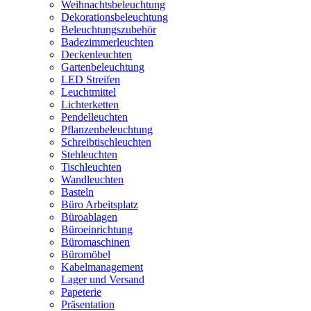
Weihnachtsbeleuchtung
Dekorationsbeleuchtung
Beleuchtungszubehör
Badezimmerleuchten
Deckenleuchten
Gartenbeleuchtung
LED Streifen
Leuchtmittel
Lichterketten
Pendelleuchten
Pflanzenbeleuchtung
Schreibtischleuchten
Stehleuchten
Tischleuchten
Wandleuchten
Basteln
Büro Arbeitsplatz
Büroablagen
Büroeinrichtung
Büromaschinen
Büromöbel
Kabelmanagement
Lager und Versand
Papeterie
Präsentation