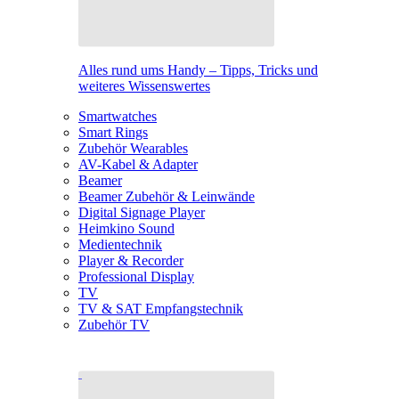
Alles rund ums Handy – Tipps, Tricks und
weiteres Wissenswertes
Smartwatches
Smart Rings
Zubehör Wearables
AV-Kabel & Adapter
Beamer
Beamer Zubehör & Leinwände
Digital Signage Player
Heimkino Sound
Medientechnik
Player & Recorder
Professional Display
TV
TV & SAT Empfangstechnik
Zubehör TV