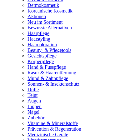
Dermokosmetik
Koreanische Kosmetik
Aktionen
Neu im Sortiment
Bewusste Alternativen
Haarpflege
Haarstyling
Haarcoloration
Beauty- & Pflegetools
Gesichtspflege
Körperpflege
Hand & Fusspflege
Rasur & Haarentfernung
Mund & Zahnpflege
Sonnen- & Insektenschutz
Düfte
Teint
Augen
Lippen
Nägel
Zubehör
Vitamine & Mineralstoffe
Prävention & Regeneration
Medizinische Geräte