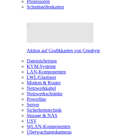
Prozessoren
Schnittstellenkarten
Aktion auf Grafikkarten von Gigabyte
Datensicherung
KVM-Systeme
LAN-Komponenten
LWL/Glasfaser
Modem & Router
Netzwerkkabel
Netzwerkschränke
Powerline
Server
Sicherheitstechnik
Storage & NAS
USV
WLAN-Komponenten
Überwachungskameras