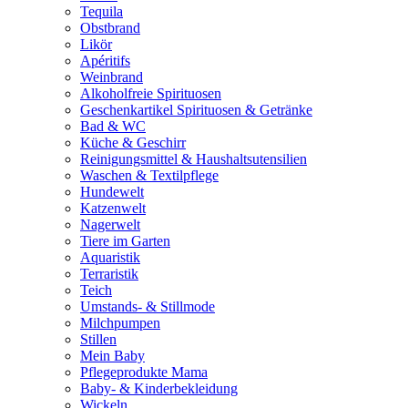
Tequila
Obstbrand
Likör
Apéritifs
Weinbrand
Alkoholfreie Spirituosen
Geschenkartikel Spirituosen & Getränke
Bad & WC
Küche & Geschirr
Reinigungsmittel & Haushaltsutensilien
Waschen & Textilpflege
Hundewelt
Katzenwelt
Nagerwelt
Tiere im Garten
Aquaristik
Terraristik
Teich
Umstands- & Stillmode
Milchpumpen
Stillen
Mein Baby
Pflegeprodukte Mama
Baby- & Kinderbekleidung
Wickeln