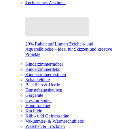
Technisches Zeichnen
20% Rabatt auf Lumart Zeichen- und
Aquarellblöcke – ideal für Skizzen und kreative
Projekte
Kinderzimmermöbel
Kinderzimmerdeko
Kinderzimmertextilien
Schaukeltiere
Backöfen & Herde
Dunstabzugshauben
Gargeräte
Geschirrspüler
Handtrockner
Kochfeld
Kühl- und Gefriergeräte
Vakuumier- & Wärmeschublade
Waschen & Trocknen