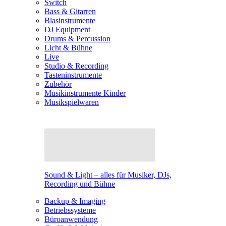
Switch
Bass & Gitarren
Blasinstrumente
DJ Equipment
Drums & Percussion
Licht & Bühne
Live
Studio & Recording
Tasteninstrumente
Zubehör
Musikinstrumente Kinder
Musikspielwaren
Sound & Light – alles für Musiker, DJs,
Recording und Bühne
Backup & Imaging
Betriebssysteme
Büroanwendung