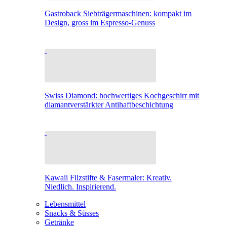
Gastroback Siebträgermaschinen: kompakt im
Design, gross im Espresso-Genuss
Swiss Diamond: hochwertiges Kochgeschirr mit
diamantverstärkter Antihaftbeschichtung
Kawaii Filzstifte & Fasermaler: Kreativ.
Niedlich. Inspirierend.
Lebensmittel
Snacks & Süsses
Getränke