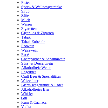
Eistee
Sport- & Wellnessgetränke
Sirup
Säfte
Milch
Wasser
Zigaretten
Cigarillos & Zigarren
Tabak
Tabak Zubehör
Rotwein
Weisswein
Rosé
Champagner & Schaumwein
Süss- & Dessertwein
Alkoholfreie Weine
Lagerbier
Craft Beer & Spezialitäten
Weizenbier
Biermischgetränke & Cider
Alkoholfreies Bier
Whisky
Gin
Rum & Cachaça
Vodka