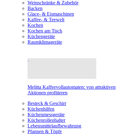
Weinschränke & Zubehör
Backen
Glace- & Eismaschinen
Kaffee- & Teewelt
Kochen
Kochen am Tisch
Küchengeräte
Raumklimageräte
Melitta Kaffeevollautomaten: von attraktiven
Aktionen profitieren
Besteck & Geschirr
Küchenhilfen
Küchenmessgeräte
Küchenrollenhalter
Lebensmittelaufbewahrung
Pfannen & Töpfe