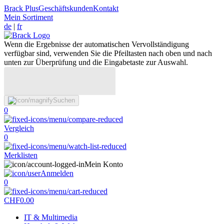
Brack Plus
Geschäftskunden
Kontakt
Mein Sortiment
de
|
fr
Wenn die Ergebnisse der automatischen Vervollständigung
verfügbar sind, verwenden Sie die Pfeiltasten nach oben und nach
unten zur Überprüfung und die Eingabetaste zur Auswahl.
Suchen
0
Vergleich
0
Merklisten
Mein Konto
Anmelden
0
CHF
0.00
IT & Multimedia