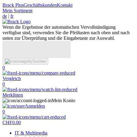
Brack Plus
Geschäftskunden
Kontakt
Mein Sortiment
de
|
fr
Wenn die Ergebnisse der automatischen Vervollständigung
verfügbar sind, verwenden Sie die Pfeiltasten nach oben und nach
unten zur Überprüfung und die Eingabetaste zur Auswahl.
Suchen
0
Vergleich
0
Merklisten
Mein Konto
Anmelden
0
CHF
0.00
IT & Multimedia