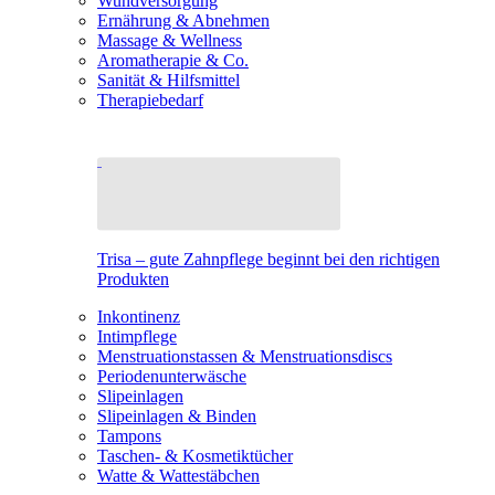
Wundversorgung
Ernährung & Abnehmen
Massage & Wellness
Aromatherapie & Co.
Sanität & Hilfsmittel
Therapiebedarf
Trisa – gute Zahnpflege beginnt bei den richtigen
Produkten
Inkontinenz
Intimpflege
Menstruationstassen & Menstruationsdiscs
Periodenunterwäsche
Slipeinlagen
Slipeinlagen & Binden
Tampons
Taschen- & Kosmetiktücher
Watte & Wattestäbchen