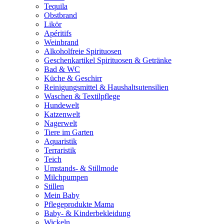
Tequila
Obstbrand
Likör
Apéritifs
Weinbrand
Alkoholfreie Spirituosen
Geschenkartikel Spirituosen & Getränke
Bad & WC
Küche & Geschirr
Reinigungsmittel & Haushaltsutensilien
Waschen & Textilpflege
Hundewelt
Katzenwelt
Nagerwelt
Tiere im Garten
Aquaristik
Terraristik
Teich
Umstands- & Stillmode
Milchpumpen
Stillen
Mein Baby
Pflegeprodukte Mama
Baby- & Kinderbekleidung
Wickeln