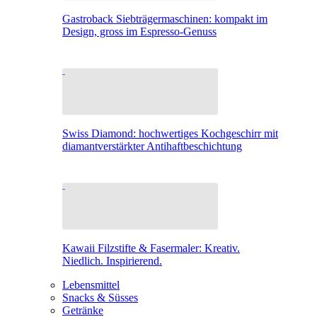
Gastroback Siebträgermaschinen: kompakt im
Design, gross im Espresso-Genuss
Swiss Diamond: hochwertiges Kochgeschirr mit
diamantverstärkter Antihaftbeschichtung
Kawaii Filzstifte & Fasermaler: Kreativ.
Niedlich. Inspirierend.
Lebensmittel
Snacks & Süsses
Getränke