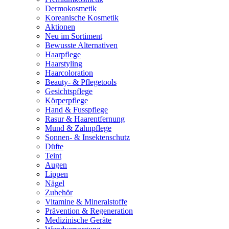
Dermokosmetik
Koreanische Kosmetik
Aktionen
Neu im Sortiment
Bewusste Alternativen
Haarpflege
Haarstyling
Haarcoloration
Beauty- & Pflegetools
Gesichtspflege
Körperpflege
Hand & Fusspflege
Rasur & Haarentfernung
Mund & Zahnpflege
Sonnen- & Insektenschutz
Düfte
Teint
Augen
Lippen
Nägel
Zubehör
Vitamine & Mineralstoffe
Prävention & Regeneration
Medizinische Geräte