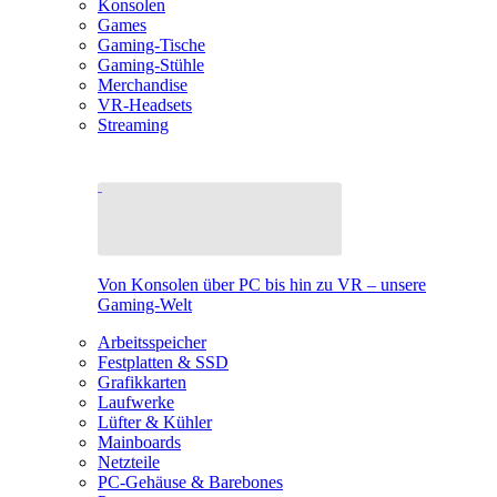
Konsolen
Games
Gaming-Tische
Gaming-Stühle
Merchandise
VR-Headsets
Streaming
Von Konsolen über PC bis hin zu VR – unsere
Gaming-Welt
Arbeitsspeicher
Festplatten & SSD
Grafikkarten
Laufwerke
Lüfter & Kühler
Mainboards
Netzteile
PC-Gehäuse & Barebones