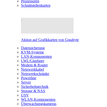
Prozessoren
Schnittstellenkarten
Aktion auf Grafikkarten von Gigabyte
Datensicherung
KVM-Systeme
LAN-Komponenten
LWL/Glasfaser
Modem & Router
Netzwerkkabel
Netzwerkschränke
Powerline
Server
Sicherheitstechnik
Storage & NAS
USV
WLAN-Komponenten
Überwachungskameras