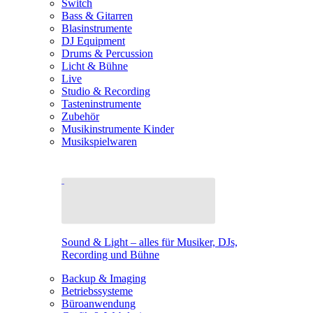
Switch
Bass & Gitarren
Blasinstrumente
DJ Equipment
Drums & Percussion
Licht & Bühne
Live
Studio & Recording
Tasteninstrumente
Zubehör
Musikinstrumente Kinder
Musikspielwaren
Sound & Light – alles für Musiker, DJs,
Recording und Bühne
Backup & Imaging
Betriebssysteme
Büroanwendung