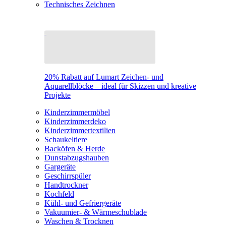
Technisches Zeichnen
20% Rabatt auf Lumart Zeichen- und
Aquarellblöcke – ideal für Skizzen und kreative
Projekte
Kinderzimmermöbel
Kinderzimmerdeko
Kinderzimmertextilien
Schaukeltiere
Backöfen & Herde
Dunstabzugshauben
Gargeräte
Geschirrspüler
Handtrockner
Kochfeld
Kühl- und Gefriergeräte
Vakuumier- & Wärmeschublade
Waschen & Trocknen