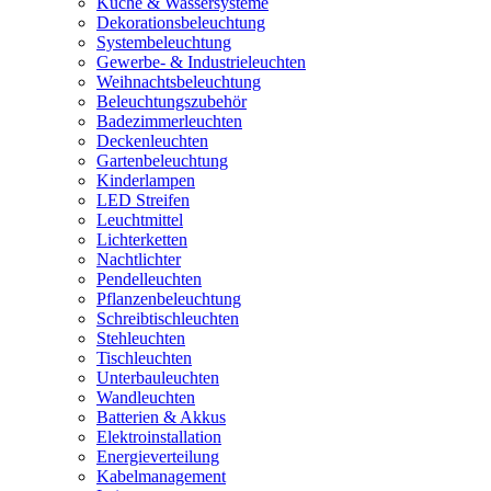
Küche & Wassersysteme
Dekorationsbeleuchtung
Systembeleuchtung
Gewerbe- & Industrieleuchten
Weihnachtsbeleuchtung
Beleuchtungszubehör
Badezimmerleuchten
Deckenleuchten
Gartenbeleuchtung
Kinderlampen
LED Streifen
Leuchtmittel
Lichterketten
Nachtlichter
Pendelleuchten
Pflanzenbeleuchtung
Schreibtischleuchten
Stehleuchten
Tischleuchten
Unterbauleuchten
Wandleuchten
Batterien & Akkus
Elektroinstallation
Energieverteilung
Kabelmanagement