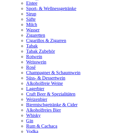
Eistee
Sport- & Wellnessgetränke
Sirup
Säfte
Milch
Wasser
Zigaretten
Cigarillos & Zigarren
Tabak
Tabak Zubehör
Rotwein
Weisswein
Rosé
Champagner & Schaumwein
Süss- & Dessertwein
Alkoholfreie Weine
Lagerbier
Craft Beer & Spezialitäten
Weizenbier
Biermischgetränke & Cider
Alkoholfreies Bier
Whisky
Gin
Rum & Cachaça
Vodka