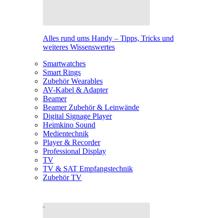
Alles rund ums Handy – Tipps, Tricks und
weiteres Wissenswertes
Smartwatches
Smart Rings
Zubehör Wearables
AV-Kabel & Adapter
Beamer
Beamer Zubehör & Leinwände
Digital Signage Player
Heimkino Sound
Medientechnik
Player & Recorder
Professional Display
TV
TV & SAT Empfangstechnik
Zubehör TV