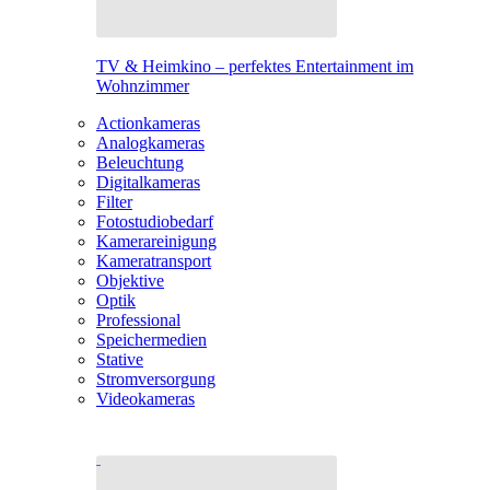
TV & Heimkino – perfektes Entertainment im
Wohnzimmer
Actionkameras
Analogkameras
Beleuchtung
Digitalkameras
Filter
Fotostudiobedarf
Kamerareinigung
Kameratransport
Objektive
Optik
Professional
Speichermedien
Stative
Stromversorgung
Videokameras