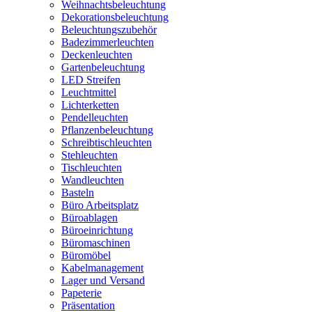
Weihnachtsbeleuchtung
Dekorationsbeleuchtung
Beleuchtungszubehör
Badezimmerleuchten
Deckenleuchten
Gartenbeleuchtung
LED Streifen
Leuchtmittel
Lichterketten
Pendelleuchten
Pflanzenbeleuchtung
Schreibtischleuchten
Stehleuchten
Tischleuchten
Wandleuchten
Basteln
Büro Arbeitsplatz
Büroablagen
Büroeinrichtung
Büromaschinen
Büromöbel
Kabelmanagement
Lager und Versand
Papeterie
Präsentation