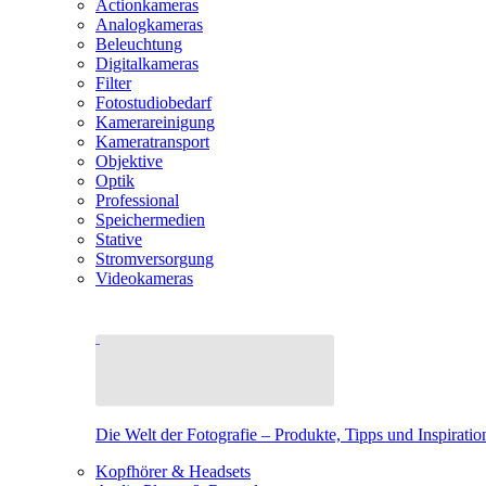
Actionkameras
Analogkameras
Beleuchtung
Digitalkameras
Filter
Fotostudiobedarf
Kamerareinigung
Kameratransport
Objektive
Optik
Professional
Speichermedien
Stative
Stromversorgung
Videokameras
Die Welt der Fotografie – Produkte, Tipps und Inspiratio
Kopfhörer & Headsets