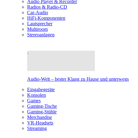
Audio Player & Recorder
Radios & Radio-CD
Car-Audio
HiFi-Komponenten
Lautsprecher
Multiroom
Stereoanlagen
Audio-Welt – bester Klang zu Hause und unterwegs
Eingabegeräte
Konsolen
Games
Gaming-Tische
Gaming-Stühle
Merchandise
VR-Headsets
Streaming