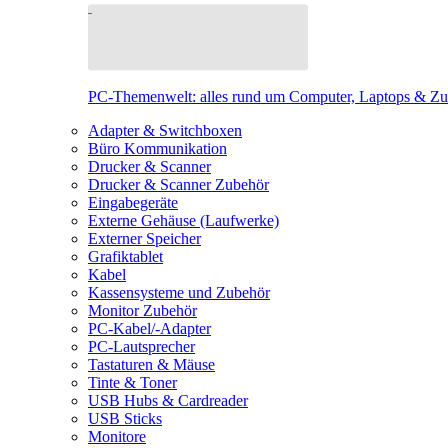
PC-Themenwelt: alles rund um Computer, Laptops & Z
Adapter & Switchboxen
Büro Kommunikation
Drucker & Scanner
Drucker & Scanner Zubehör
Eingabegeräte
Externe Gehäuse (Laufwerke)
Externer Speicher
Grafiktablet
Kabel
Kassensysteme und Zubehör
Monitor Zubehör
PC-Kabel/-Adapter
PC-Lautsprecher
Tastaturen & Mäuse
Tinte & Toner
USB Hubs & Cardreader
USB Sticks
Monitore