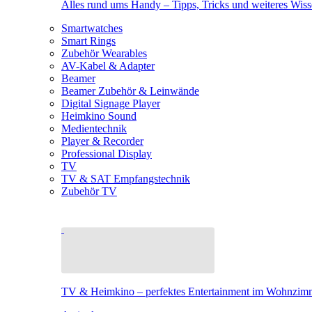
Alles rund ums Handy – Tipps, Tricks und weiteres Wis
Smartwatches
Smart Rings
Zubehör Wearables
AV-Kabel & Adapter
Beamer
Beamer Zubehör & Leinwände
Digital Signage Player
Heimkino Sound
Medientechnik
Player & Recorder
Professional Display
TV
TV & SAT Empfangstechnik
Zubehör TV
TV & Heimkino – perfektes Entertainment im Wohnzim