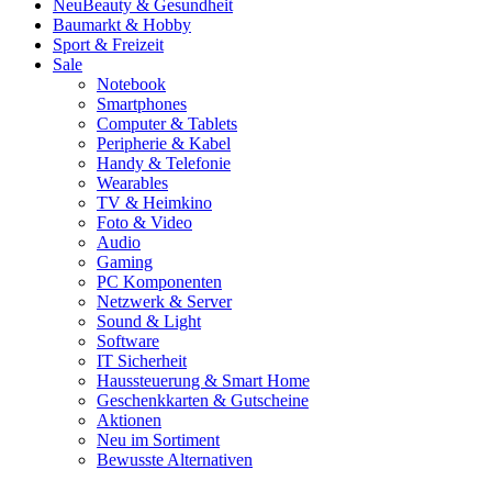
Neu
Beauty & Gesundheit
Baumarkt & Hobby
Sport & Freizeit
Sale
Notebook
Smartphones
Computer & Tablets
Peripherie & Kabel
Handy & Telefonie
Wearables
TV & Heimkino
Foto & Video
Audio
Gaming
PC Komponenten
Netzwerk & Server
Sound & Light
Software
IT Sicherheit
Haussteuerung & Smart Home
Geschenkkarten & Gutscheine
Aktionen
Neu im Sortiment
Bewusste Alternativen