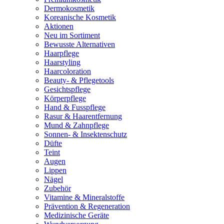
Dermokosmetik
Koreanische Kosmetik
Aktionen
Neu im Sortiment
Bewusste Alternativen
Haarpflege
Haarstyling
Haarcoloration
Beauty- & Pflegetools
Gesichtspflege
Körperpflege
Hand & Fusspflege
Rasur & Haarentfernung
Mund & Zahnpflege
Sonnen- & Insektenschutz
Düfte
Teint
Augen
Lippen
Nägel
Zubehör
Vitamine & Mineralstoffe
Prävention & Regeneration
Medizinische Geräte