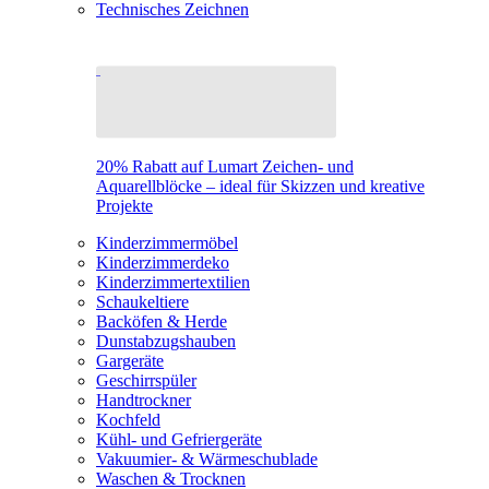
Technisches Zeichnen
20% Rabatt auf Lumart Zeichen- und
Aquarellblöcke – ideal für Skizzen und kreative
Projekte
Kinderzimmermöbel
Kinderzimmerdeko
Kinderzimmertextilien
Schaukeltiere
Backöfen & Herde
Dunstabzugshauben
Gargeräte
Geschirrspüler
Handtrockner
Kochfeld
Kühl- und Gefriergeräte
Vakuumier- & Wärmeschublade
Waschen & Trocknen