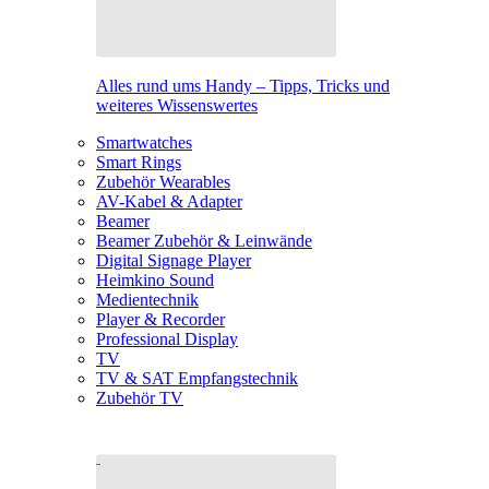
Alles rund ums Handy – Tipps, Tricks und
weiteres Wissenswertes
Smartwatches
Smart Rings
Zubehör Wearables
AV-Kabel & Adapter
Beamer
Beamer Zubehör & Leinwände
Digital Signage Player
Heimkino Sound
Medientechnik
Player & Recorder
Professional Display
TV
TV & SAT Empfangstechnik
Zubehör TV