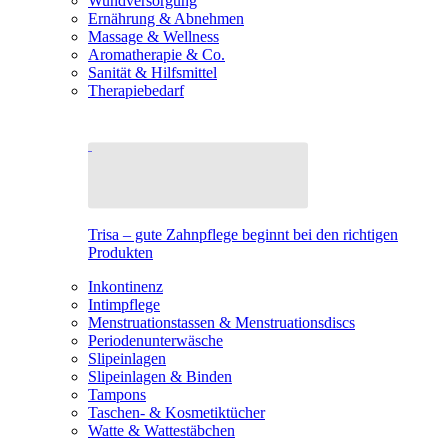
Wundversorgung
Ernährung & Abnehmen
Massage & Wellness
Aromatherapie & Co.
Sanität & Hilfsmittel
Therapiebedarf
Trisa – gute Zahnpflege beginnt bei den richtigen
Produkten
Inkontinenz
Intimpflege
Menstruationstassen & Menstruationsdiscs
Periodenunterwäsche
Slipeinlagen
Slipeinlagen & Binden
Tampons
Taschen- & Kosmetiktücher
Watte & Wattestäbchen