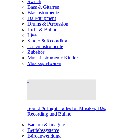
Switch
Bass & Gitarren
Blasinstrumente
DJ Equipment
Drums & Percussion
Licht & Bühne
Live
Studio & Recording
Tasteninstrumente
Zubehör
Musikinstrumente Kinder
Musikspielwaren
Sound & Light – alles für Musiker, DJs,
Recording und Bühne
Backup & Imaging
Betriebssysteme
Büroanwendung