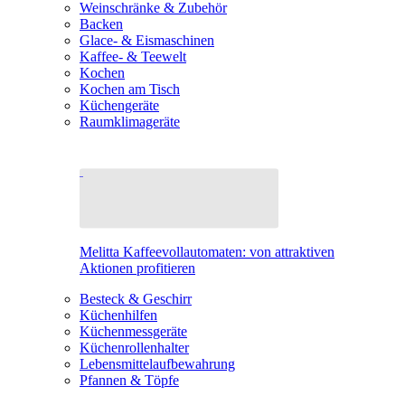
Weinschränke & Zubehör
Backen
Glace- & Eismaschinen
Kaffee- & Teewelt
Kochen
Kochen am Tisch
Küchengeräte
Raumklimageräte
Melitta Kaffeevollautomaten: von attraktiven
Aktionen profitieren
Besteck & Geschirr
Küchenhilfen
Küchenmessgeräte
Küchenrollenhalter
Lebensmittelaufbewahrung
Pfannen & Töpfe