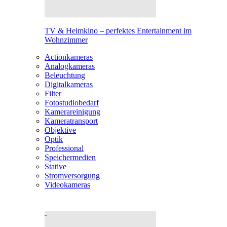
TV & Heimkino – perfektes Entertainment im
Wohnzimmer
Actionkameras
Analogkameras
Beleuchtung
Digitalkameras
Filter
Fotostudiobedarf
Kamerareinigung
Kameratransport
Objektive
Optik
Professional
Speichermedien
Stative
Stromversorgung
Videokameras