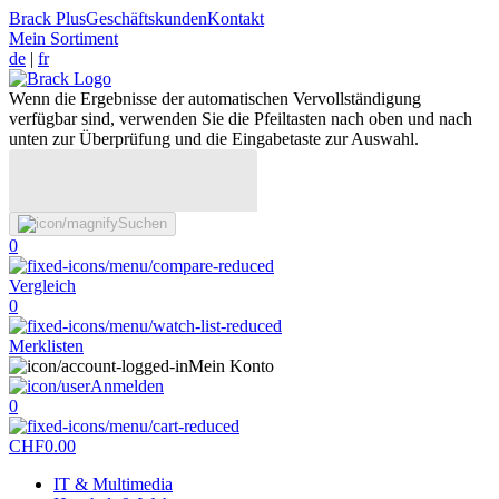
Brack Plus
Geschäftskunden
Kontakt
Mein Sortiment
de
|
fr
Wenn die Ergebnisse der automatischen Vervollständigung
verfügbar sind, verwenden Sie die Pfeiltasten nach oben und nach
unten zur Überprüfung und die Eingabetaste zur Auswahl.
Suchen
0
Vergleich
0
Merklisten
Mein Konto
Anmelden
0
CHF
0.00
IT & Multimedia