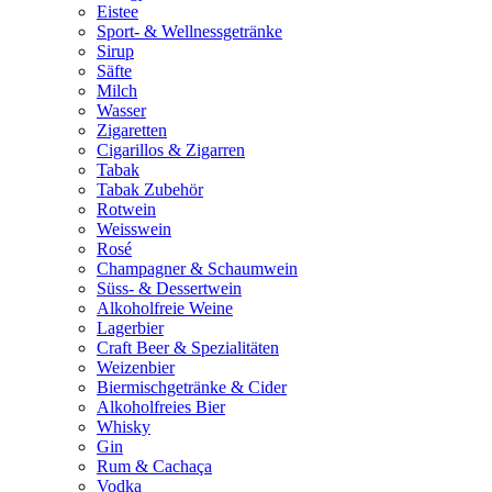
Eistee
Sport- & Wellnessgetränke
Sirup
Säfte
Milch
Wasser
Zigaretten
Cigarillos & Zigarren
Tabak
Tabak Zubehör
Rotwein
Weisswein
Rosé
Champagner & Schaumwein
Süss- & Dessertwein
Alkoholfreie Weine
Lagerbier
Craft Beer & Spezialitäten
Weizenbier
Biermischgetränke & Cider
Alkoholfreies Bier
Whisky
Gin
Rum & Cachaça
Vodka