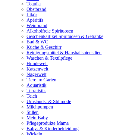
Tequila
Obstbrand
Likör
Apéritifs
Weinbrand
Alkoholfreie Spirituosen
Geschenkartikel Spirituosen & Getränke
Bad & WC
Küche & Geschirr
Reinigungsmittel & Haushaltsutensilien
Waschen & Textilpflege
Hundewelt
Katzenwelt
Nagerwelt
Tiere im Garten
Aquaristik
Terraristik
Teich
Umstands- & Stillmode
Milchpumpen
Stillen
Mein Baby
Pflegeprodukte Mama
Baby- & Kinderbekleidung
Wickeln