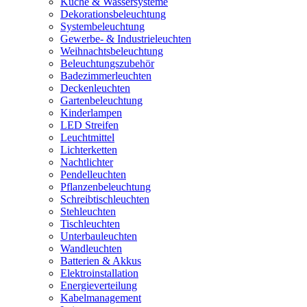
Küche & Wassersysteme
Dekorationsbeleuchtung
Systembeleuchtung
Gewerbe- & Industrieleuchten
Weihnachtsbeleuchtung
Beleuchtungszubehör
Badezimmerleuchten
Deckenleuchten
Gartenbeleuchtung
Kinderlampen
LED Streifen
Leuchtmittel
Lichterketten
Nachtlichter
Pendelleuchten
Pflanzenbeleuchtung
Schreibtischleuchten
Stehleuchten
Tischleuchten
Unterbauleuchten
Wandleuchten
Batterien & Akkus
Elektroinstallation
Energieverteilung
Kabelmanagement