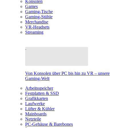
Konsolen
Games
Gaming-Tische
Gaming-Stühle
Merchandise
VR-Headsets
Streaming
Von Konsolen über PC bis hin zu VR – unsere
Gaming-Welt
Arbeitsspeicher
Festplatten & SSD
Grafikkarten
Laufwerke
Lüfter & Kühler
Mainboards
Netzteile
PC-Gehäuse & Barebones