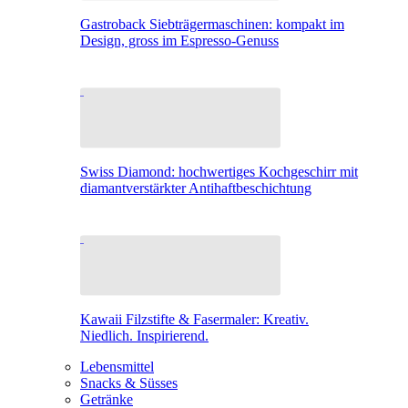
Gastroback Siebträgermaschinen: kompakt im
Design, gross im Espresso-Genuss
Swiss Diamond: hochwertiges Kochgeschirr mit
diamantverstärkter Antihaftbeschichtung
Kawaii Filzstifte & Fasermaler: Kreativ.
Niedlich. Inspirierend.
Lebensmittel
Snacks & Süsses
Getränke