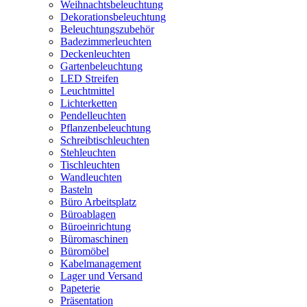
Weihnachtsbeleuchtung
Dekorationsbeleuchtung
Beleuchtungszubehör
Badezimmerleuchten
Deckenleuchten
Gartenbeleuchtung
LED Streifen
Leuchtmittel
Lichterketten
Pendelleuchten
Pflanzenbeleuchtung
Schreibtischleuchten
Stehleuchten
Tischleuchten
Wandleuchten
Basteln
Büro Arbeitsplatz
Büroablagen
Büroeinrichtung
Büromaschinen
Büromöbel
Kabelmanagement
Lager und Versand
Papeterie
Präsentation