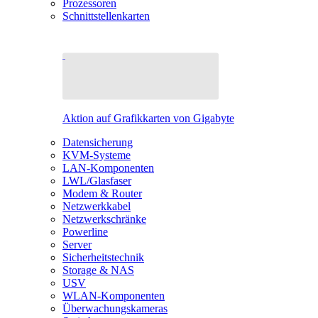
Prozessoren
Schnittstellenkarten
Aktion auf Grafikkarten von Gigabyte
Datensicherung
KVM-Systeme
LAN-Komponenten
LWL/Glasfaser
Modem & Router
Netzwerkkabel
Netzwerkschränke
Powerline
Server
Sicherheitstechnik
Storage & NAS
USV
WLAN-Komponenten
Überwachungskameras