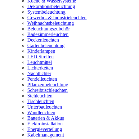
Küche & Wassersysteme
Dekorationsbeleuchtung
Systembeleuchtung
Gewerbe- & Industrieleuchten
Weihnachtsbeleuchtung
Beleuchtungszubehör
Badezimmerleuchten
Deckenleuchten
Gartenbeleuchtung
Kinderlampen
LED Streifen
Leuchtmittel
Lichterketten
Nachtlichter
Pendelleuchten
Pflanzenbeleuchtung
Schreibtischleuchten
Stehleuchten
Tischleuchten
Unterbauleuchten
Wandleuchten
Batterien & Akkus
Elektroinstallation
Energieverteilung
Kabelmanagement