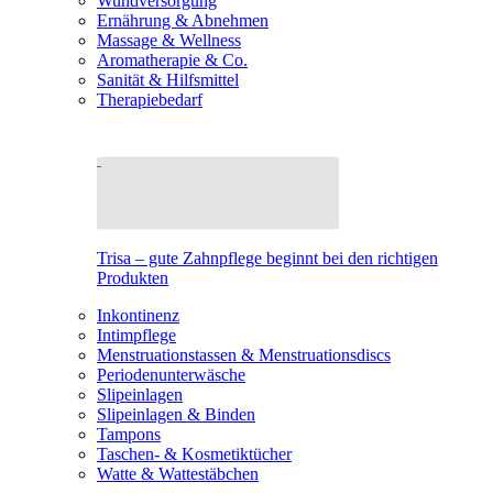
Wundversorgung
Ernährung & Abnehmen
Massage & Wellness
Aromatherapie & Co.
Sanität & Hilfsmittel
Therapiebedarf
Trisa – gute Zahnpflege beginnt bei den richtigen
Produkten
Inkontinenz
Intimpflege
Menstruationstassen & Menstruationsdiscs
Periodenunterwäsche
Slipeinlagen
Slipeinlagen & Binden
Tampons
Taschen- & Kosmetiktücher
Watte & Wattestäbchen