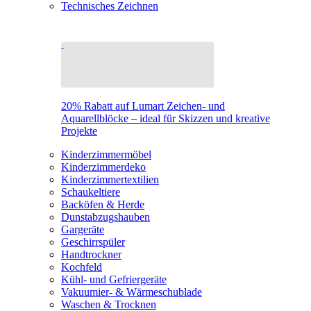
Technisches Zeichnen
20% Rabatt auf Lumart Zeichen- und
Aquarellblöcke – ideal für Skizzen und kreative
Projekte
Kinderzimmermöbel
Kinderzimmerdeko
Kinderzimmertextilien
Schaukeltiere
Backöfen & Herde
Dunstabzugshauben
Gargeräte
Geschirrspüler
Handtrockner
Kochfeld
Kühl- und Gefriergeräte
Vakuumier- & Wärmeschublade
Waschen & Trocknen