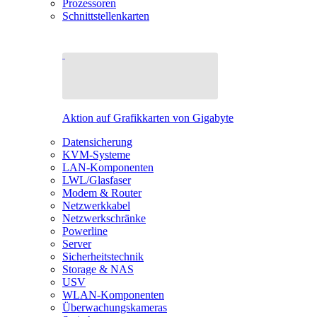
Prozessoren
Schnittstellenkarten
Aktion auf Grafikkarten von Gigabyte
Datensicherung
KVM-Systeme
LAN-Komponenten
LWL/Glasfaser
Modem & Router
Netzwerkkabel
Netzwerkschränke
Powerline
Server
Sicherheitstechnik
Storage & NAS
USV
WLAN-Komponenten
Überwachungskameras