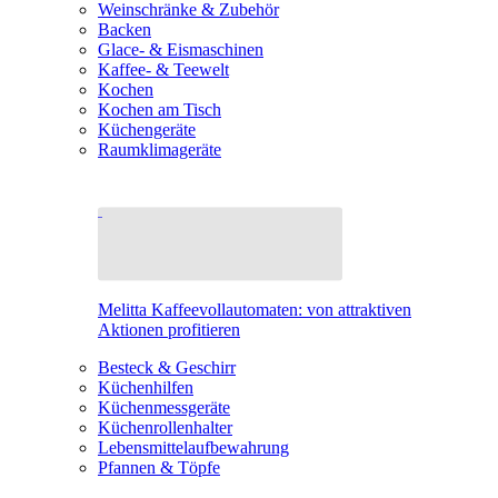
Weinschränke & Zubehör
Backen
Glace- & Eismaschinen
Kaffee- & Teewelt
Kochen
Kochen am Tisch
Küchengeräte
Raumklimageräte
Melitta Kaffeevollautomaten: von attraktiven
Aktionen profitieren
Besteck & Geschirr
Küchenhilfen
Küchenmessgeräte
Küchenrollenhalter
Lebensmittelaufbewahrung
Pfannen & Töpfe