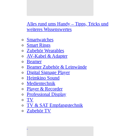
Alles rund ums Handy – Tipps, Tricks und
weiteres Wissenswertes
Smartwatches
Smart Rings
Zubehör Wearables
AV-Kabel & Adapter
Beamer
Beamer Zubehör & Leinwände
Digital Signage Player
Heimkino Sound
Medientechnik
Player & Recorder
Professional Display
TV
TV & SAT Empfangstechnik
Zubehör TV