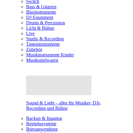
Switch
Bass & Gitarren
Blasinstrumente
DJ Equipment
Drums & Percussion
Licht & Bühne
Live
Studio & Recording
Tasteninstrumente
Zubehör
Musikinstrumente Kinder
Musikspielwaren
Sound & Light – alles für Musiker, DJs,
Recording und Bühne
Backup & Imaging
Betriebssysteme
Büroanwendung