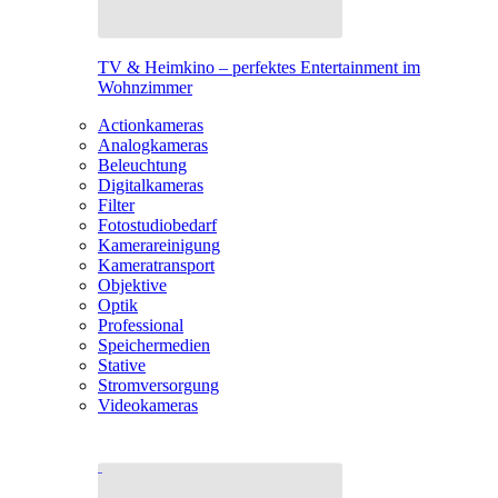
TV & Heimkino – perfektes Entertainment im
Wohnzimmer
Actionkameras
Analogkameras
Beleuchtung
Digitalkameras
Filter
Fotostudiobedarf
Kamerareinigung
Kameratransport
Objektive
Optik
Professional
Speichermedien
Stative
Stromversorgung
Videokameras