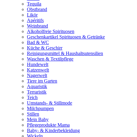
Tequila
Obstbrand
Likör
Apéritifs
Weinbrand
Alkoholfreie Spirituosen
Geschenkartikel Spirituosen & Getränke
Bad & WC
Küche & Geschirr
Reinigungsmittel & Haushaltsutensilien
Waschen & Textilpflege
Hundewelt
Katzenwelt
Nagerwelt
Tiere im Garten
Aquaristik
Terraristik
Teich
Umstands- & Stillmode
Milchpumpen
Stillen
Mein Baby
Pflegeprodukte Mama
Baby- & Kinderbekleidung
Wickeln