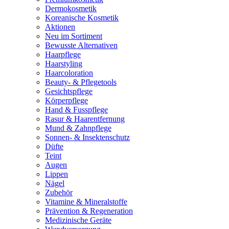
Dermokosmetik
Koreanische Kosmetik
Aktionen
Neu im Sortiment
Bewusste Alternativen
Haarpflege
Haarstyling
Haarcoloration
Beauty- & Pflegetools
Gesichtspflege
Körperpflege
Hand & Fusspflege
Rasur & Haarentfernung
Mund & Zahnpflege
Sonnen- & Insektenschutz
Düfte
Teint
Augen
Lippen
Nägel
Zubehör
Vitamine & Mineralstoffe
Prävention & Regeneration
Medizinische Geräte