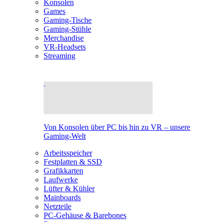
Konsolen
Games
Gaming-Tische
Gaming-Stühle
Merchandise
VR-Headsets
Streaming
Von Konsolen über PC bis hin zu VR – unsere
Gaming-Welt
Arbeitsspeicher
Festplatten & SSD
Grafikkarten
Laufwerke
Lüfter & Kühler
Mainboards
Netzteile
PC-Gehäuse & Barebones