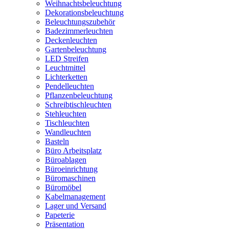
Weihnachtsbeleuchtung
Dekorationsbeleuchtung
Beleuchtungszubehör
Badezimmerleuchten
Deckenleuchten
Gartenbeleuchtung
LED Streifen
Leuchtmittel
Lichterketten
Pendelleuchten
Pflanzenbeleuchtung
Schreibtischleuchten
Stehleuchten
Tischleuchten
Wandleuchten
Basteln
Büro Arbeitsplatz
Büroablagen
Büroeinrichtung
Büromaschinen
Büromöbel
Kabelmanagement
Lager und Versand
Papeterie
Präsentation