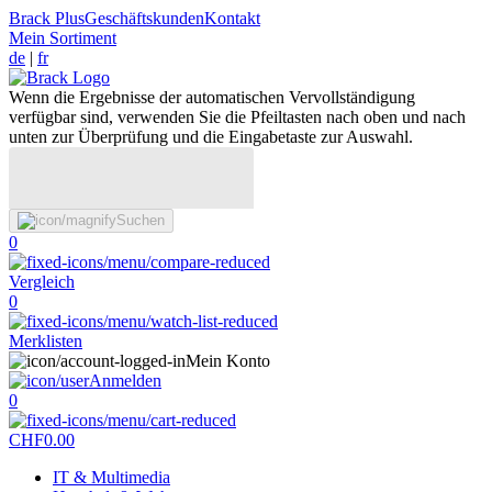
Brack Plus
Geschäftskunden
Kontakt
Mein Sortiment
de
|
fr
Wenn die Ergebnisse der automatischen Vervollständigung
verfügbar sind, verwenden Sie die Pfeiltasten nach oben und nach
unten zur Überprüfung und die Eingabetaste zur Auswahl.
Suchen
0
Vergleich
0
Merklisten
Mein Konto
Anmelden
0
CHF
0.00
IT & Multimedia