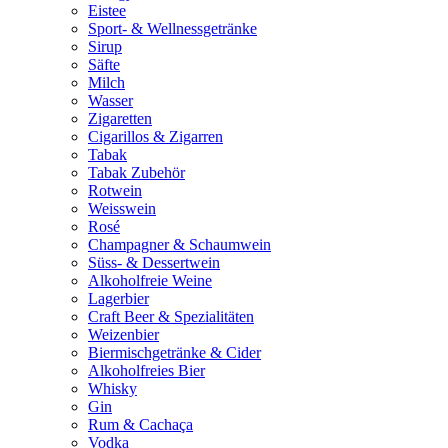
Eistee
Sport- & Wellnessgetränke
Sirup
Säfte
Milch
Wasser
Zigaretten
Cigarillos & Zigarren
Tabak
Tabak Zubehör
Rotwein
Weisswein
Rosé
Champagner & Schaumwein
Süss- & Dessertwein
Alkoholfreie Weine
Lagerbier
Craft Beer & Spezialitäten
Weizenbier
Biermischgetränke & Cider
Alkoholfreies Bier
Whisky
Gin
Rum & Cachaça
Vodka