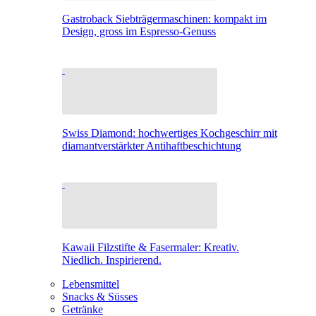
Gastroback Siebträgermaschinen: kompakt im
Design, gross im Espresso-Genuss
Swiss Diamond: hochwertiges Kochgeschirr mit
diamantverstärkter Antihaftbeschichtung
Kawaii Filzstifte & Fasermaler: Kreativ.
Niedlich. Inspirierend.
Lebensmittel
Snacks & Süsses
Getränke