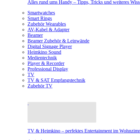
Alles rund ums Handy – Tipps, Tricks und weiteres Wis
Smartwatches
Smart Rings
Zubehör Wearables
AV-Kabel & Adapter
Beamer
Beamer Zubehör & Leinwände
Digital Signage Player
Heimkino Sound
Medientechnik
Player & Recorder
Professional Display
TV
TV & SAT Empfangstechnik
Zubehör TV
TV & Heimkino – perfektes Entertainment im Wohnzim