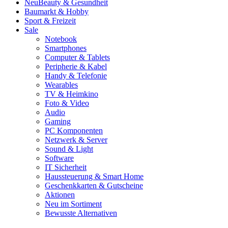
Neu
Beauty & Gesundheit
Baumarkt & Hobby
Sport & Freizeit
Sale
Notebook
Smartphones
Computer & Tablets
Peripherie & Kabel
Handy & Telefonie
Wearables
TV & Heimkino
Foto & Video
Audio
Gaming
PC Komponenten
Netzwerk & Server
Sound & Light
Software
IT Sicherheit
Haussteuerung & Smart Home
Geschenkkarten & Gutscheine
Aktionen
Neu im Sortiment
Bewusste Alternativen