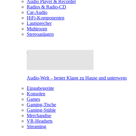
Audio Player & Recorder
Radios & Radio-CD
Car-Audio
HiFi-Komponenten
Lautsprecher
Multiroom
Stereoanlagen
Audio-Welt – bester Klang zu Hause und unterwegs
Eingabegeräte
Konsolen
Games
Gaming-Tische
Gaming-Stühle
Merchandise
VR-Headsets
Streaming