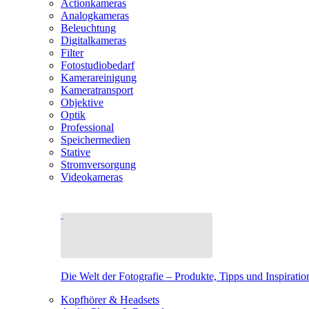
Actionkameras
Analogkameras
Beleuchtung
Digitalkameras
Filter
Fotostudiobedarf
Kamerareinigung
Kameratransport
Objektive
Optik
Professional
Speichermedien
Stative
Stromversorgung
Videokameras
Die Welt der Fotografie – Produkte, Tipps und Inspiratio
Kopfhörer & Headsets