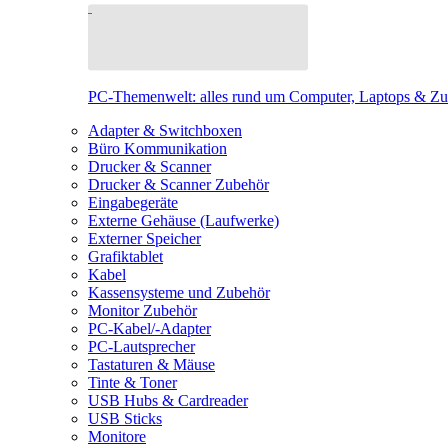
PC-Themenwelt: alles rund um Computer, Laptops & Z
Adapter & Switchboxen
Büro Kommunikation
Drucker & Scanner
Drucker & Scanner Zubehör
Eingabegeräte
Externe Gehäuse (Laufwerke)
Externer Speicher
Grafiktablet
Kabel
Kassensysteme und Zubehör
Monitor Zubehör
PC-Kabel/-Adapter
PC-Lautsprecher
Tastaturen & Mäuse
Tinte & Toner
USB Hubs & Cardreader
USB Sticks
Monitore