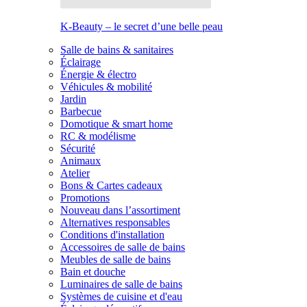
K-Beauty – le secret d’une belle peau
Salle de bains & sanitaires
Éclairage
Énergie & électro
Véhicules & mobilité
Jardin
Barbecue
Domotique & smart home
RC & modélisme
Sécurité
Animaux
Atelier
Bons & Cartes cadeaux
Promotions
Nouveau dans l’assortiment
Alternatives responsables
Conditions d'installation
Accessoires de salle de bains
Meubles de salle de bains
Bain et douche
Luminaires de salle de bains
Systèmes de cuisine et d'eau