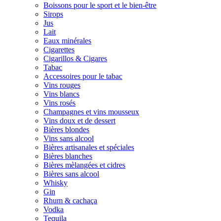
Boissons pour le sport et le bien-être
Sirops
Jus
Lait
Eaux minérales
Cigarettes
Cigarillos & Cigares
Tabac
Accessoires pour le tabac
Vins rouges
Vins blancs
Vins rosés
Champagnes et vins mousseux
Vins doux et de dessert
Bières blondes
Vins sans alcool
Bières artisanales et spéciales
Bières blanches
Bières mèlangées et cidres
Bières sans alcool
Whisky
Gin
Rhum & cachaça
Vodka
Tequila