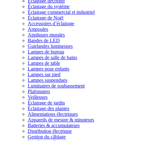
Éclairage décoratif
Éclairage du système
Éclairage commercial et industriel
Éclairage de Noël
Accessoires d’éclairage
Ampoules
Appliques murales
Bandes de LED
Guirlandes lumineuses
Lampes de bureau
Lampes de salle de bains
Lampes de table
Lampes pour enfants
Lampes sur pied
Lampes suspendues
Luminaires de soubassement
Plafonniers
Veilleuses
Éclairage de jardin
Éclairage des plantes
Alimentations électriques
Appareils de mesure & minuteurs
Batteries & accumulateurs
Distribution électrique
Gestion du câblage