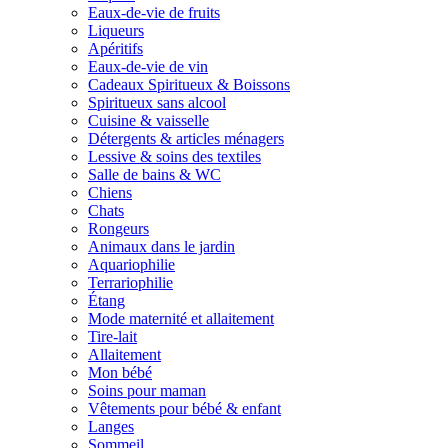
Eaux-de-vie de fruits
Liqueurs
Apéritifs
Eaux-de-vie de vin
Cadeaux Spiritueux & Boissons
Spiritueux sans alcool
Cuisine & vaisselle
Détergents & articles ménagers
Lessive & soins des textiles
Salle de bains & WC
Chiens
Chats
Rongeurs
Animaux dans le jardin
Aquariophilie
Terrariophilie
Étang
Mode maternité et allaitement
Tire-lait
Allaitement
Mon bébé
Soins pour maman
Vêtements pour bébé & enfant
Langes
Sommeil