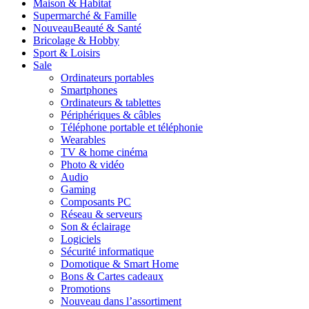
Maison & Habitat
Supermarché & Famille
Nouveau
Beauté & Santé
Bricolage & Hobby
Sport & Loisirs
Sale
Ordinateurs portables
Smartphones
Ordinateurs & tablettes
Périphériques & câbles
Téléphone portable et téléphonie
Wearables
TV & home cinéma
Photo & vidéo
Audio
Gaming
Composants PC
Réseau & serveurs
Son & éclairage
Logiciels
Sécurité informatique
Domotique & Smart Home
Bons & Cartes cadeaux
Promotions
Nouveau dans l’assortiment