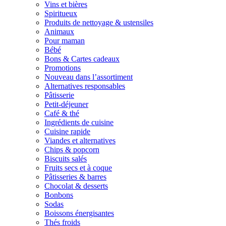
Vins et bières
Spiritueux
Produits de nettoyage & ustensiles
Animaux
Pour maman
Bébé
Bons & Cartes cadeaux
Promotions
Nouveau dans l’assortiment
Alternatives responsables
Pâtisserie
Petit-déjeuner
Café & thé
Ingrédients de cuisine
Cuisine rapide
Viandes et alternatives
Chips & popcorn
Biscuits salés
Fruits secs et à coque
Pâtisseries & barres
Chocolat & desserts
Bonbons
Sodas
Boissons énergisantes
Thés froids