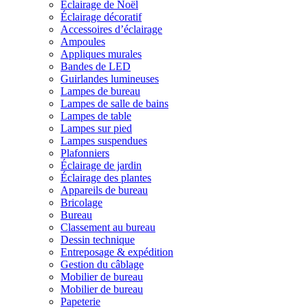
Éclairage de Noël
Éclairage décoratif
Accessoires d’éclairage
Ampoules
Appliques murales
Bandes de LED
Guirlandes lumineuses
Lampes de bureau
Lampes de salle de bains
Lampes de table
Lampes sur pied
Lampes suspendues
Plafonniers
Éclairage de jardin
Éclairage des plantes
Appareils de bureau
Bricolage
Bureau
Classement au bureau
Dessin technique
Entreposage & expédition
Gestion du câblage
Mobilier de bureau
Mobilier de bureau
Papeterie