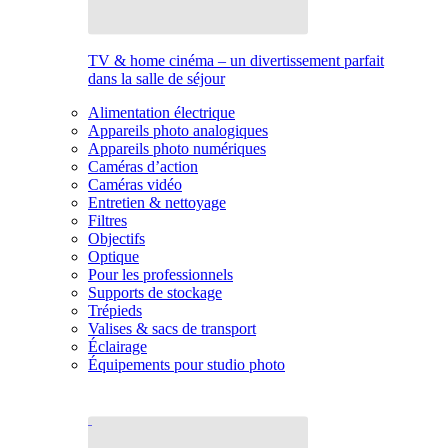
TV & home cinéma – un divertissement parfait
dans la salle de séjour
Alimentation électrique
Appareils photo analogiques
Appareils photo numériques
Caméras d’action
Caméras vidéo
Entretien & nettoyage
Filtres
Objectifs
Optique
Pour les professionnels
Supports de stockage
Trépieds
Valises & sacs de transport
Éclairage
Équipements pour studio photo