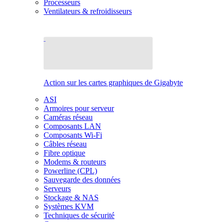
Processeurs
Ventilateurs & refroidisseurs
Action sur les cartes graphiques de Gigabyte
ASI
Armoires pour serveur
Caméras réseau
Composants LAN
Composants Wi-Fi
Câbles réseau
Fibre optique
Modems & routeurs
Powerline (CPL)
Sauvegarde des données
Serveurs
Stockage & NAS
Systèmes KVM
Techniques de sécurité