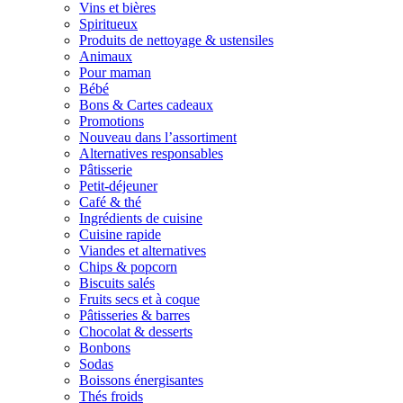
Vins et bières
Spiritueux
Produits de nettoyage & ustensiles
Animaux
Pour maman
Bébé
Bons & Cartes cadeaux
Promotions
Nouveau dans l’assortiment
Alternatives responsables
Pâtisserie
Petit-déjeuner
Café & thé
Ingrédients de cuisine
Cuisine rapide
Viandes et alternatives
Chips & popcorn
Biscuits salés
Fruits secs et à coque
Pâtisseries & barres
Chocolat & desserts
Bonbons
Sodas
Boissons énergisantes
Thés froids