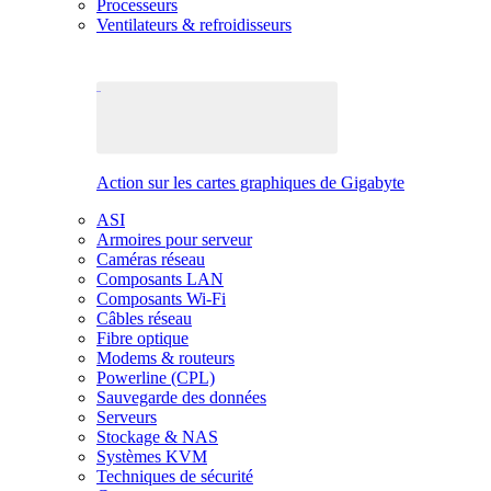
Processeurs
Ventilateurs & refroidisseurs
Action sur les cartes graphiques de Gigabyte
ASI
Armoires pour serveur
Caméras réseau
Composants LAN
Composants Wi-Fi
Câbles réseau
Fibre optique
Modems & routeurs
Powerline (CPL)
Sauvegarde des données
Serveurs
Stockage & NAS
Systèmes KVM
Techniques de sécurité