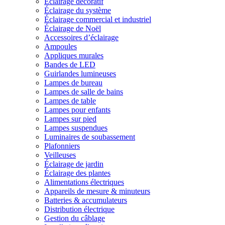
Éclairage décoratif
Éclairage du système
Éclairage commercial et industriel
Éclairage de Noël
Accessoires d’éclairage
Ampoules
Appliques murales
Bandes de LED
Guirlandes lumineuses
Lampes de bureau
Lampes de salle de bains
Lampes de table
Lampes pour enfants
Lampes sur pied
Lampes suspendues
Luminaires de soubassement
Plafonniers
Veilleuses
Éclairage de jardin
Éclairage des plantes
Alimentations électriques
Appareils de mesure & minuteurs
Batteries & accumulateurs
Distribution électrique
Gestion du câblage