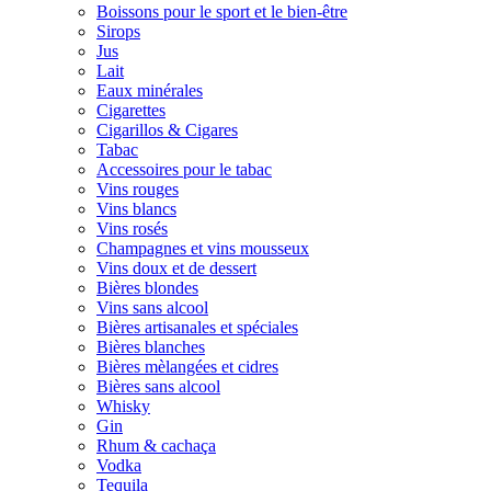
Boissons pour le sport et le bien-être
Sirops
Jus
Lait
Eaux minérales
Cigarettes
Cigarillos & Cigares
Tabac
Accessoires pour le tabac
Vins rouges
Vins blancs
Vins rosés
Champagnes et vins mousseux
Vins doux et de dessert
Bières blondes
Vins sans alcool
Bières artisanales et spéciales
Bières blanches
Bières mèlangées et cidres
Bières sans alcool
Whisky
Gin
Rhum & cachaça
Vodka
Tequila