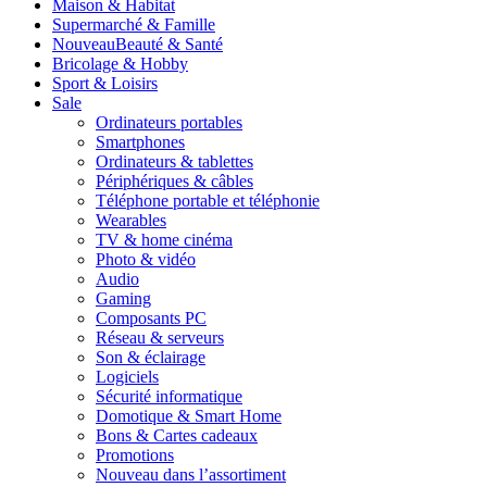
Maison & Habitat
Supermarché & Famille
Nouveau
Beauté & Santé
Bricolage & Hobby
Sport & Loisirs
Sale
Ordinateurs portables
Smartphones
Ordinateurs & tablettes
Périphériques & câbles
Téléphone portable et téléphonie
Wearables
TV & home cinéma
Photo & vidéo
Audio
Gaming
Composants PC
Réseau & serveurs
Son & éclairage
Logiciels
Sécurité informatique
Domotique & Smart Home
Bons & Cartes cadeaux
Promotions
Nouveau dans l’assortiment