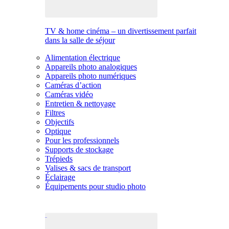
TV & home cinéma – un divertissement parfait
dans la salle de séjour
Alimentation électrique
Appareils photo analogiques
Appareils photo numériques
Caméras d’action
Caméras vidéo
Entretien & nettoyage
Filtres
Objectifs
Optique
Pour les professionnels
Supports de stockage
Trépieds
Valises & sacs de transport
Éclairage
Équipements pour studio photo