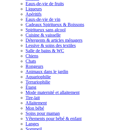
Eaux-de-vie de fruits
Liqueurs
Apéritifs
Eaux-de-vie de vin
Cadeaux Spiritueux & Boissons
Spiritueux sans alcool
Cuisine & vaisselle
Détergents & articles ménagers
Lessive & soins des textiles
Salle de bains & WC
Chiens
Chats
Rongeurs
Animaux dans le jardin
Aquariophilie
Terrariophilie
Étang
Mode maternité et allaitement
Tire-lait
Allaitement
Mon bébé
Soins pour maman
Vêtements pour bébé & enfant
Langes
Sommeil