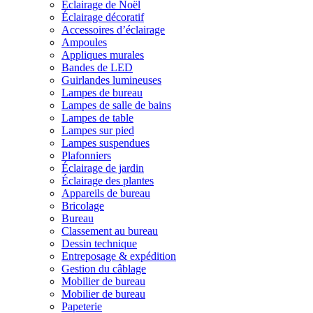
Éclairage de Noël
Éclairage décoratif
Accessoires d’éclairage
Ampoules
Appliques murales
Bandes de LED
Guirlandes lumineuses
Lampes de bureau
Lampes de salle de bains
Lampes de table
Lampes sur pied
Lampes suspendues
Plafonniers
Éclairage de jardin
Éclairage des plantes
Appareils de bureau
Bricolage
Bureau
Classement au bureau
Dessin technique
Entreposage & expédition
Gestion du câblage
Mobilier de bureau
Mobilier de bureau
Papeterie