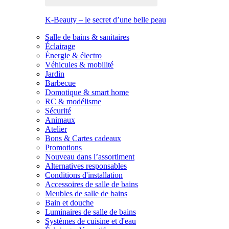
K-Beauty – le secret d’une belle peau
Salle de bains & sanitaires
Éclairage
Énergie & électro
Véhicules & mobilité
Jardin
Barbecue
Domotique & smart home
RC & modélisme
Sécurité
Animaux
Atelier
Bons & Cartes cadeaux
Promotions
Nouveau dans l’assortiment
Alternatives responsables
Conditions d'installation
Accessoires de salle de bains
Meubles de salle de bains
Bain et douche
Luminaires de salle de bains
Systèmes de cuisine et d'eau