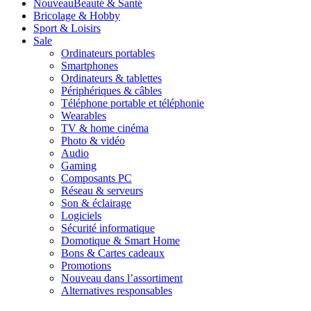
Nouveau
Beauté & Santé
Bricolage & Hobby
Sport & Loisirs
Sale
Ordinateurs portables
Smartphones
Ordinateurs & tablettes
Périphériques & câbles
Téléphone portable et téléphonie
Wearables
TV & home cinéma
Photo & vidéo
Audio
Gaming
Composants PC
Réseau & serveurs
Son & éclairage
Logiciels
Sécurité informatique
Domotique & Smart Home
Bons & Cartes cadeaux
Promotions
Nouveau dans l’assortiment
Alternatives responsables