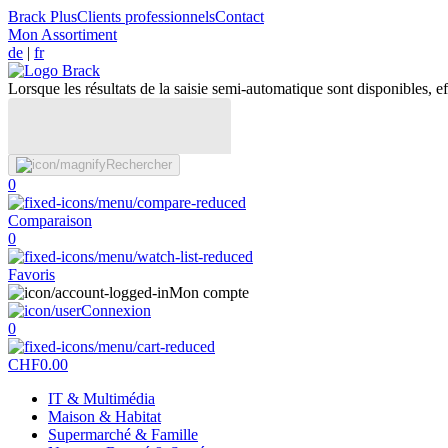
Brack Plus
Clients professionnels
Contact
Mon Assortiment
de
|
fr
Lorsque les résultats de la saisie semi-automatique sont disponibles, eff
Rechercher
0
Comparaison
0
Favoris
Mon compte
Connexion
0
CHF
0.00
IT & Multimédia
Maison & Habitat
Supermarché & Famille