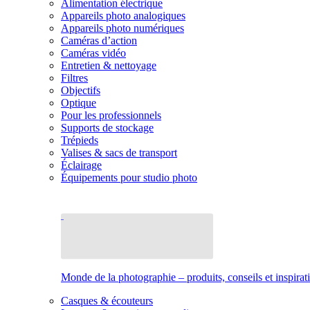
Alimentation électrique
Appareils photo analogiques
Appareils photo numériques
Caméras d’action
Caméras vidéo
Entretien & nettoyage
Filtres
Objectifs
Optique
Pour les professionnels
Supports de stockage
Trépieds
Valises & sacs de transport
Éclairage
Équipements pour studio photo
Monde de la photographie – produits, conseils et inspirat
Casques & écouteurs