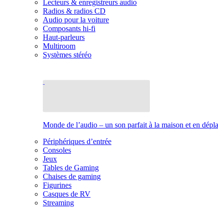
Lecteurs & enregistreurs audio
Radios & radios CD
Audio pour la voiture
Composants hi-fi
Haut-parleurs
Multiroom
Systèmes stéréo
Monde de l’audio – un son parfait à la maison et en dép
Périphériques d’entrée
Consoles
Jeux
Tables de Gaming
Chaises de gaming
Figurines
Casques de RV
Streaming