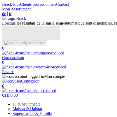
Brack Plus
Clients professionnels
Contact
Mon Assortiment
de
|
fr
Lorsque les résultats de la saisie semi-automatique sont disponibles, eff
Rechercher
0
Comparaison
0
Favoris
Mon compte
Connexion
0
CHF
0.00
IT & Multimédia
Maison & Habitat
Supermarché & Famille