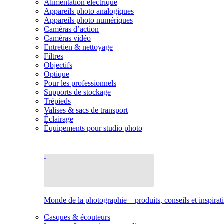
Alimentation électrique
Appareils photo analogiques
Appareils photo numériques
Caméras d’action
Caméras vidéo
Entretien & nettoyage
Filtres
Objectifs
Optique
Pour les professionnels
Supports de stockage
Trépieds
Valises & sacs de transport
Éclairage
Équipements pour studio photo
Monde de la photographie – produits, conseils et inspirat
Casques & écouteurs