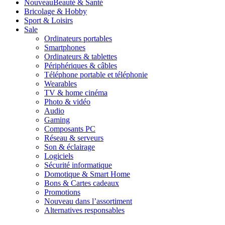
Nouveau
Beauté & Santé
Bricolage & Hobby
Sport & Loisirs
Sale
Ordinateurs portables
Smartphones
Ordinateurs & tablettes
Périphériques & câbles
Téléphone portable et téléphonie
Wearables
TV & home cinéma
Photo & vidéo
Audio
Gaming
Composants PC
Réseau & serveurs
Son & éclairage
Logiciels
Sécurité informatique
Domotique & Smart Home
Bons & Cartes cadeaux
Promotions
Nouveau dans l’assortiment
Alternatives responsables