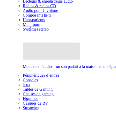
Lecteurs & enregistreurs audio
Radios & radios CD
Audio pour la voiture
Composants hi-fi
Haut-parleurs
Multiroom
Systèmes stéréo
Monde de l’audio – un son parfait à la maison et en dép
Périphériques d’entrée
Consoles
Jeux
Tables de Gaming
Chaises de gaming
Figurines
Casques de RV
Streaming