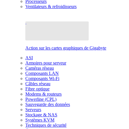
Processeurs
Ventilateurs & refroidisseurs
Action sur les cartes graphiques de Gigabyte
ASI
Armoires pour serveur
Caméras réseau
Composants LAN
Composants Wi-Fi
Câbles réseau
Fibre optique
Modems & routeurs
Powerline (CPL)
Sauvegarde des données
Serveurs
Stockage & NAS
Systèmes KVM
Techniques de sécurité