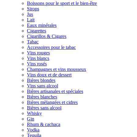
Boissons pour le sport et le bien-être
Sirops
Jus
Lait
Eaux minérales
Cigarettes
Cigarillos & Cigares
Tabac
Accessoires pour le tabac
Vins rouges
Vins blancs
Vins rosés
Champagnes et vins mousseux
Vins doux et de dessert
Bières blondes
Vins sans alcool
Bières artisanales et spéciales
Bières blanches
Bières mèlangées et cidres
Bières sans alcool
Whisky
Gin
Rhum & cachaça
Vodka
Tequila