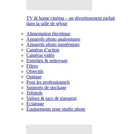
TV & home cinéma – un divertissement parfait
dans la salle de séjour
Alimentation électrique
Appareils photo analogiques
Appareils photo numériques
Caméras d’action
Caméras vidéo
Entretien & nettoyage
Filtres
Objectifs
Optique
Pour les professionnels
Supports de stockage
Trépieds
Valises & sacs de transport
Éclairage
Équipements pour studio photo