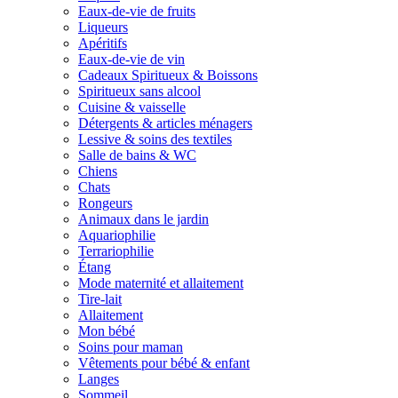
Eaux-de-vie de fruits
Liqueurs
Apéritifs
Eaux-de-vie de vin
Cadeaux Spiritueux & Boissons
Spiritueux sans alcool
Cuisine & vaisselle
Détergents & articles ménagers
Lessive & soins des textiles
Salle de bains & WC
Chiens
Chats
Rongeurs
Animaux dans le jardin
Aquariophilie
Terrariophilie
Étang
Mode maternité et allaitement
Tire-lait
Allaitement
Mon bébé
Soins pour maman
Vêtements pour bébé & enfant
Langes
Sommeil