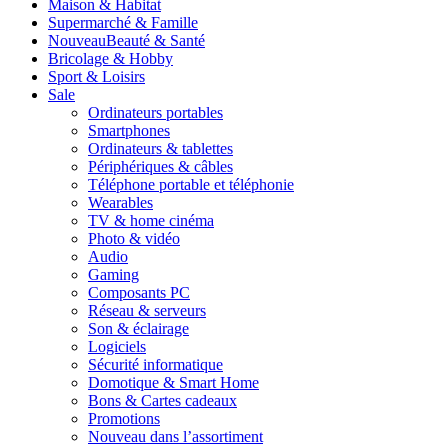
Maison & Habitat
Supermarché & Famille
Nouveau
Beauté & Santé
Bricolage & Hobby
Sport & Loisirs
Sale
Ordinateurs portables
Smartphones
Ordinateurs & tablettes
Périphériques & câbles
Téléphone portable et téléphonie
Wearables
TV & home cinéma
Photo & vidéo
Audio
Gaming
Composants PC
Réseau & serveurs
Son & éclairage
Logiciels
Sécurité informatique
Domotique & Smart Home
Bons & Cartes cadeaux
Promotions
Nouveau dans l’assortiment