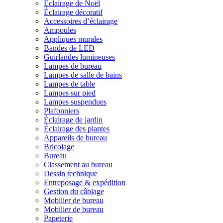
Éclairage de Noël
Éclairage décoratif
Accessoires d’éclairage
Ampoules
Appliques murales
Bandes de LED
Guirlandes lumineuses
Lampes de bureau
Lampes de salle de bains
Lampes de table
Lampes sur pied
Lampes suspendues
Plafonniers
Éclairage de jardin
Éclairage des plantes
Appareils de bureau
Bricolage
Bureau
Classement au bureau
Dessin technique
Entreposage & expédition
Gestion du câblage
Mobilier de bureau
Mobilier de bureau
Papeterie