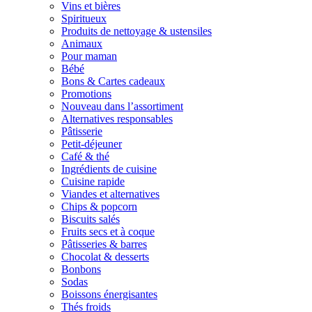
Vins et bières
Spiritueux
Produits de nettoyage & ustensiles
Animaux
Pour maman
Bébé
Bons & Cartes cadeaux
Promotions
Nouveau dans l’assortiment
Alternatives responsables
Pâtisserie
Petit-déjeuner
Café & thé
Ingrédients de cuisine
Cuisine rapide
Viandes et alternatives
Chips & popcorn
Biscuits salés
Fruits secs et à coque
Pâtisseries & barres
Chocolat & desserts
Bonbons
Sodas
Boissons énergisantes
Thés froids