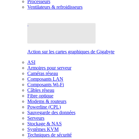
Processeurs
Ventilateurs & refroidisseurs
Action sur les cartes graphiques de Gigabyte
ASI
Armoires pour serveur
Caméras réseau
Composants LAN
Composants Wi-Fi
Câbles réseau
Fibre optique
Modems & routeurs
Powerline (CPL)
Sauvegarde des données
Serveurs
Stockage & NAS
Systèmes KVM
Techniques de sécurité