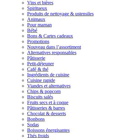
Vins et bières
Spiritueux
Produits de nettoyage & ustensiles
Animaux
Pour maman
Bébé
Bons & Cartes cadeaux
Promotions
Nouveau dans l’assortiment
Alternatives responsables
Pâtisserie
Petit-déjeuner
Café & thé
Ingrédients de cuisine
Cuisine rapide
Viandes et alternatives
Chips & popcorn
Biscuits salés
Fruits secs et à coque
Pâtisseries & barres
Chocolat & desserts
Bonbons
Sodas
Boissons énergisantes
Thés froids