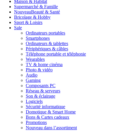
Maison & Habitat
Supermarché & Famille
Nouveau
Beauté & Santé
Bricolage & Hobby
Sport & Loisirs
Sale
Ordinateurs portables
Smartphones
Ordinateurs & tablettes
Périphériques & câbles
Téléphone portable et téléphonie
Wearables
TV & home cinéma
Photo & vidéo
Audio
Gaming
Composants PC
Réseau & serveurs
Son & éclairage
Logiciels
Sécurité informatique
Domotique & Smart Home
Bons & Cartes cadeaux
Promotions
Nouveau dans l’assortiment