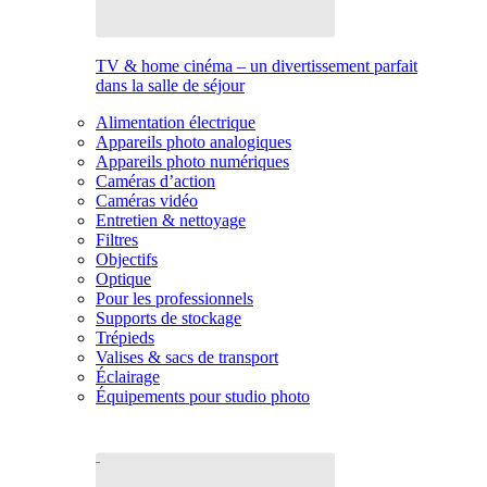
TV & home cinéma – un divertissement parfait
dans la salle de séjour
Alimentation électrique
Appareils photo analogiques
Appareils photo numériques
Caméras d’action
Caméras vidéo
Entretien & nettoyage
Filtres
Objectifs
Optique
Pour les professionnels
Supports de stockage
Trépieds
Valises & sacs de transport
Éclairage
Équipements pour studio photo