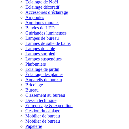
Éclairage de Noël
Éclairage décoratif
Accessoires d’éclairage
Ampoules
Appliques murales
Bandes de LED
Guirlandes lumineuses
Lampes de bureau
Lampes de salle de bains
Lampes de table
Lampes sur pied
Lampes suspendues
Plafonniers
Éclairage de jardin
Éclairage des plantes
Appareils de bureau
Bricolage
Bureau
Classement au bureau
Dessin technique
Entreposage & expédition
Gestion du câblage
Mobilier de bureau
Mobilier de bureau
Papeterie