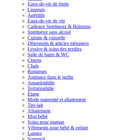
Eaux-de-vie de fruits
Liqueurs
Apéritifs
Eaux-de-vie de vin
Cadeaux Spiritueux & Boissons
Spiritueux sans alcool
Cuisine & vaisselle
Détergents & articles ménagers
Lessive & soins des textiles
Salle de bains & WC
Chiens
Chats
Rongeurs
Animaux dans le jardin
Aquariophilie
Terrariophilie
Étang
Mode maternité et allaitement
Tire-lait
Allaitement
Mon bébé
Soins pour maman
Vêtements pour bébé & enfant
Langes
Sommeil