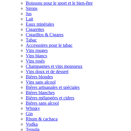
Boissons pour le sport et le bien-être
Sirops
Jus
Lait
Eaux minérales
Cigarettes
Cigarillos & Cigares
Tabac
Accessoires pour le tabac
Vins rouges
Vins blancs
Vins rosés
Champagnes et vins mousseux
Vins doux et de dessert
Bières blondes
Vins sans alcool
Bières artisanales et spéciales
Bières blanches
Bières mèlangées et cidres
Bières sans alcool
Whisky
Gin
Rhum & cachaça
Vodka
Tequila