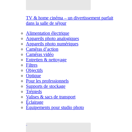
TV & home cinéma – un divertissement parfait
dans la salle de séjour
Alimentation électrique
Appareils photo analogiques
Appareils photo numériques
Caméras d’action
Caméras vidéo
Entretien & nettoyage
Filtres
Objectifs
Optique
Pour les professionnels
Supports de stockage
Trépieds
Valises & sacs de transport
Éclairage
Équipements pour studio photo