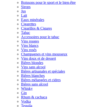
Boissons pour le sport et le bien-être
Sirops
Jus
Lait
Eaux minérales
Cigarettes
Cigarillos & Cigares
Tabac
Accessoires pour le tabac
Vins rouges
Vins blancs
Vins rosés
Champagnes et vins mousseux
Vins doux et de dessert
Bières blondes
Vins sans alcool
Bières artisanales et spéciales
Bières blanches
Bières mèlangées et cidres
Bières sans alcool
Whisky
Gin
Rhum & cachaça
Vodka
Tequila