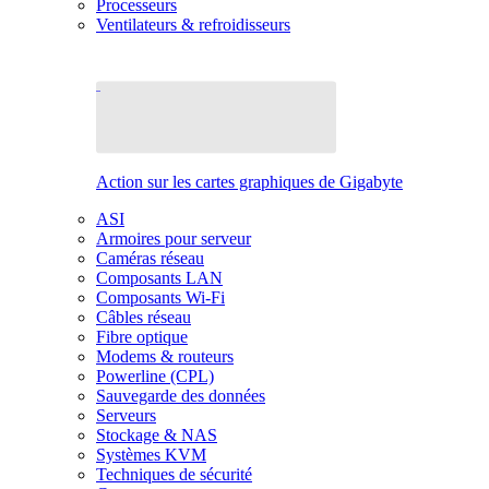
Processeurs
Ventilateurs & refroidisseurs
Action sur les cartes graphiques de Gigabyte
ASI
Armoires pour serveur
Caméras réseau
Composants LAN
Composants Wi-Fi
Câbles réseau
Fibre optique
Modems & routeurs
Powerline (CPL)
Sauvegarde des données
Serveurs
Stockage & NAS
Systèmes KVM
Techniques de sécurité