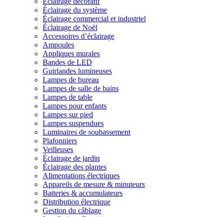
Éclairage décoratif
Éclairage du système
Éclairage commercial et industriel
Éclairage de Noël
Accessoires d’éclairage
Ampoules
Appliques murales
Bandes de LED
Guirlandes lumineuses
Lampes de bureau
Lampes de salle de bains
Lampes de table
Lampes pour enfants
Lampes sur pied
Lampes suspendues
Luminaires de soubassement
Plafonniers
Veilleuses
Éclairage de jardin
Éclairage des plantes
Alimentations électriques
Appareils de mesure & minuteurs
Batteries & accumulateurs
Distribution électrique
Gestion du câblage