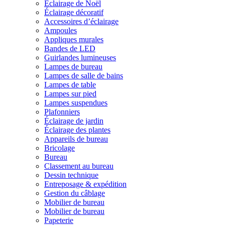
Éclairage de Noël
Éclairage décoratif
Accessoires d’éclairage
Ampoules
Appliques murales
Bandes de LED
Guirlandes lumineuses
Lampes de bureau
Lampes de salle de bains
Lampes de table
Lampes sur pied
Lampes suspendues
Plafonniers
Éclairage de jardin
Éclairage des plantes
Appareils de bureau
Bricolage
Bureau
Classement au bureau
Dessin technique
Entreposage & expédition
Gestion du câblage
Mobilier de bureau
Mobilier de bureau
Papeterie