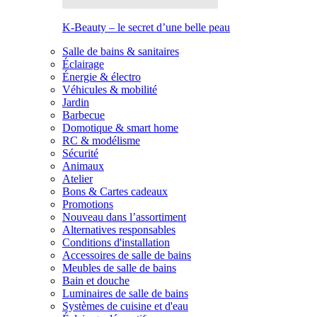
K-Beauty – le secret d’une belle peau
Salle de bains & sanitaires
Éclairage
Énergie & électro
Véhicules & mobilité
Jardin
Barbecue
Domotique & smart home
RC & modélisme
Sécurité
Animaux
Atelier
Bons & Cartes cadeaux
Promotions
Nouveau dans l’assortiment
Alternatives responsables
Conditions d'installation
Accessoires de salle de bains
Meubles de salle de bains
Bain et douche
Luminaires de salle de bains
Systèmes de cuisine et d'eau