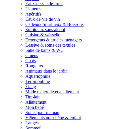
Eaux-de-vie de fruits
Liqueurs
Apéritifs
Eaux-de-vie de vin
Cadeaux Spiritueux & Boissons
Spiritueux sans alcool
Cuisine & vaisselle
Détergents & articles ménagers
Lessive & soins des textiles
Salle de bains & WC
Chiens
Chats
Rongeurs
Animaux dans le jardin
Aquariophilie
Terrariophilie
Étang
Mode maternité et allaitement
Tire-lait
Allaitement
Mon bébé
Soins pour maman
Vêtements pour bébé & enfant
Langes
Sommeil