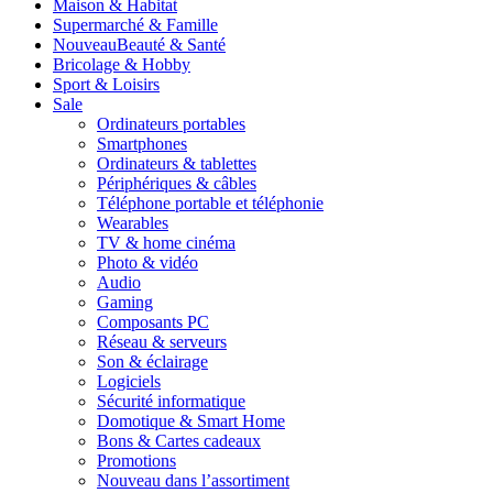
Maison & Habitat
Supermarché & Famille
Nouveau
Beauté & Santé
Bricolage & Hobby
Sport & Loisirs
Sale
Ordinateurs portables
Smartphones
Ordinateurs & tablettes
Périphériques & câbles
Téléphone portable et téléphonie
Wearables
TV & home cinéma
Photo & vidéo
Audio
Gaming
Composants PC
Réseau & serveurs
Son & éclairage
Logiciels
Sécurité informatique
Domotique & Smart Home
Bons & Cartes cadeaux
Promotions
Nouveau dans l’assortiment