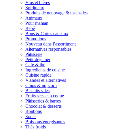
Vins et bières
Spiritueux
Produits de nettoyage & ustensiles
Animaux
Pour maman
Bébé
Bons & Cartes cadeaux
Promotions
Nouveau dans l’assortiment
Alternatives responsables
Pâtisserie
Petit-déjeuner
Café & thé
Ingrédients de cuisine
Cuisine rapide
Viandes et alternatives
Chips & popcorn
Biscuits salés
Fruits secs et à coque
Pâtisseries & barres
Chocolat & desserts
Bonbons
Sodas
Boissons énergisantes
Thés froids