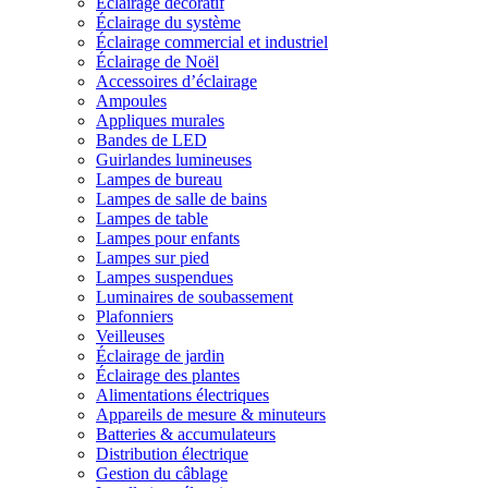
Éclairage décoratif
Éclairage du système
Éclairage commercial et industriel
Éclairage de Noël
Accessoires d’éclairage
Ampoules
Appliques murales
Bandes de LED
Guirlandes lumineuses
Lampes de bureau
Lampes de salle de bains
Lampes de table
Lampes pour enfants
Lampes sur pied
Lampes suspendues
Luminaires de soubassement
Plafonniers
Veilleuses
Éclairage de jardin
Éclairage des plantes
Alimentations électriques
Appareils de mesure & minuteurs
Batteries & accumulateurs
Distribution électrique
Gestion du câblage