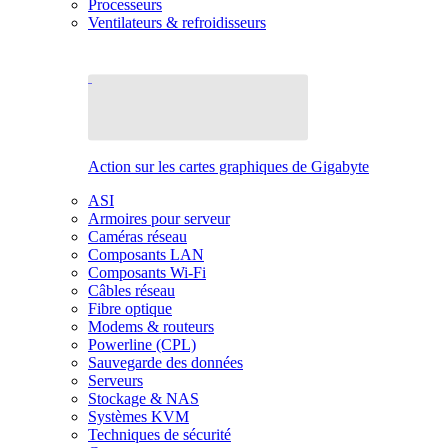
Processeurs
Ventilateurs & refroidisseurs
Action sur les cartes graphiques de Gigabyte
ASI
Armoires pour serveur
Caméras réseau
Composants LAN
Composants Wi-Fi
Câbles réseau
Fibre optique
Modems & routeurs
Powerline (CPL)
Sauvegarde des données
Serveurs
Stockage & NAS
Systèmes KVM
Techniques de sécurité