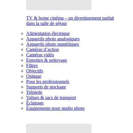
TV & home cinéma – un divertissement parfait
dans la salle de séjour
Alimentation électrique
Appareils photo analogiques
Appareils photo numériques
Caméras d’action
Caméras vidéo
Entretien & nettoyage
Filtres
Objectifs
Optique
Pour les professionnels
Supports de stockage
Trépieds
Valises & sacs de transport
Éclairage
Équipements pour studio photo