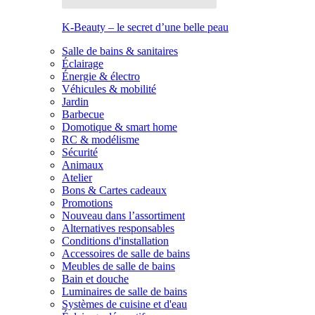
K-Beauty – le secret d’une belle peau
Salle de bains & sanitaires
Éclairage
Énergie & électro
Véhicules & mobilité
Jardin
Barbecue
Domotique & smart home
RC & modélisme
Sécurité
Animaux
Atelier
Bons & Cartes cadeaux
Promotions
Nouveau dans l’assortiment
Alternatives responsables
Conditions d'installation
Accessoires de salle de bains
Meubles de salle de bains
Bain et douche
Luminaires de salle de bains
Systèmes de cuisine et d'eau