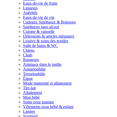
Eaux-de-vie de fruits
Liqueurs
Apéritifs
Eaux-de-vie de vin
Cadeaux Spiritueux & Boissons
Spiritueux sans alcool
Cuisine & vaisselle
Détergents & articles ménagers
Lessive & soins des textiles
Salle de bains & WC
Chiens
Chats
Rongeurs
Animaux dans le jardin
Aquariophilie
Terrariophilie
Étang
Mode maternité et allaitement
Tire-lait
Allaitement
Mon bébé
Soins pour maman
Vêtements pour bébé & enfant
Langes
Sommeil