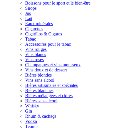
Boissons pour le sport et le bien-être
Sirops
Jus
Lait
Eaux minérales
Cigarettes
Cigarillos & Cigares
Tabac
Accessoires pour le tabac
Vins rouges
Vins blancs
Vins rosés
Champagnes et vins mousseux
Vins doux et de dessert
Bières blondes
Vins sans alcool
Bières artisanales et spéciales
Bières blanches
Bières mèlangées et cidres
Bières sans alcool
Whisky
Gin
Rhum & cachaça
Vodka
Tequila