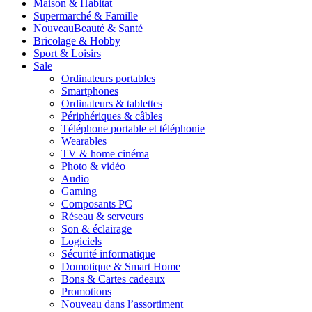
Maison & Habitat
Supermarché & Famille
Nouveau
Beauté & Santé
Bricolage & Hobby
Sport & Loisirs
Sale
Ordinateurs portables
Smartphones
Ordinateurs & tablettes
Périphériques & câbles
Téléphone portable et téléphonie
Wearables
TV & home cinéma
Photo & vidéo
Audio
Gaming
Composants PC
Réseau & serveurs
Son & éclairage
Logiciels
Sécurité informatique
Domotique & Smart Home
Bons & Cartes cadeaux
Promotions
Nouveau dans l’assortiment