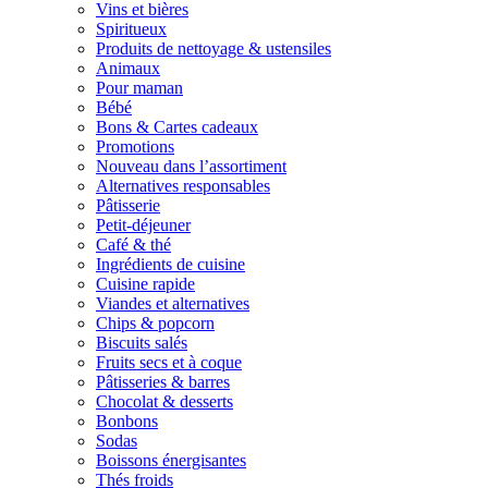
Vins et bières
Spiritueux
Produits de nettoyage & ustensiles
Animaux
Pour maman
Bébé
Bons & Cartes cadeaux
Promotions
Nouveau dans l’assortiment
Alternatives responsables
Pâtisserie
Petit-déjeuner
Café & thé
Ingrédients de cuisine
Cuisine rapide
Viandes et alternatives
Chips & popcorn
Biscuits salés
Fruits secs et à coque
Pâtisseries & barres
Chocolat & desserts
Bonbons
Sodas
Boissons énergisantes
Thés froids