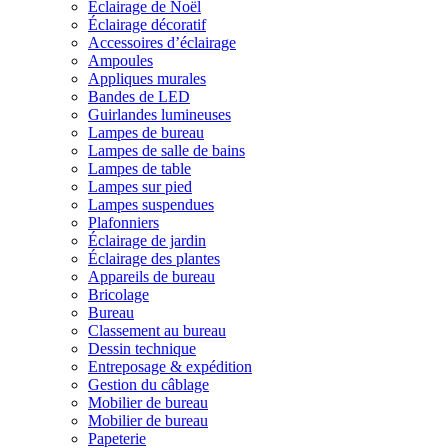
Éclairage de Noël
Éclairage décoratif
Accessoires d’éclairage
Ampoules
Appliques murales
Bandes de LED
Guirlandes lumineuses
Lampes de bureau
Lampes de salle de bains
Lampes de table
Lampes sur pied
Lampes suspendues
Plafonniers
Éclairage de jardin
Éclairage des plantes
Appareils de bureau
Bricolage
Bureau
Classement au bureau
Dessin technique
Entreposage & expédition
Gestion du câblage
Mobilier de bureau
Mobilier de bureau
Papeterie