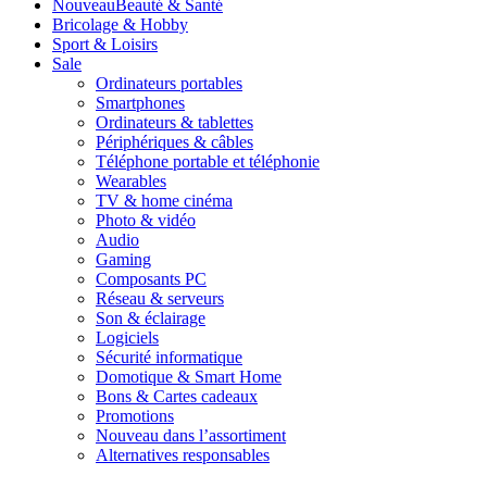
Nouveau
Beauté & Santé
Bricolage & Hobby
Sport & Loisirs
Sale
Ordinateurs portables
Smartphones
Ordinateurs & tablettes
Périphériques & câbles
Téléphone portable et téléphonie
Wearables
TV & home cinéma
Photo & vidéo
Audio
Gaming
Composants PC
Réseau & serveurs
Son & éclairage
Logiciels
Sécurité informatique
Domotique & Smart Home
Bons & Cartes cadeaux
Promotions
Nouveau dans l’assortiment
Alternatives responsables