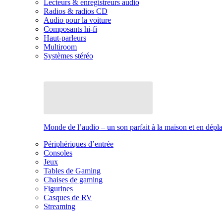
Lecteurs & enregistreurs audio
Radios & radios CD
Audio pour la voiture
Composants hi-fi
Haut-parleurs
Multiroom
Systèmes stéréo
Monde de l’audio – un son parfait à la maison et en dép
Périphériques d’entrée
Consoles
Jeux
Tables de Gaming
Chaises de gaming
Figurines
Casques de RV
Streaming