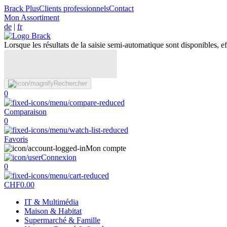
Brack Plus
Clients professionnels
Contact
Mon Assortiment
de
|
fr
Lorsque les résultats de la saisie semi-automatique sont disponibles, eff
Rechercher
0
Comparaison
0
Favoris
Mon compte
Connexion
0
CHF
0.00
IT & Multimédia
Maison & Habitat
Supermarché & Famille