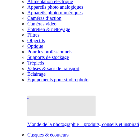
Alimentation électrique
Appareils photo analogiques
Appareils photo numériques
Caméras d’action
Caméras vidéo
Entretien & nettoyage
Filtres
Objectifs
Optique
Pour les professionnels
Supports de stockage
Trépieds
Valises & sacs de transport
Éclairage
Équipements pour studio photo
Monde de la photographie – produits, conseils et inspirat
Casques & écouteurs