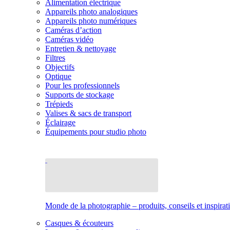
Alimentation électrique
Appareils photo analogiques
Appareils photo numériques
Caméras d’action
Caméras vidéo
Entretien & nettoyage
Filtres
Objectifs
Optique
Pour les professionnels
Supports de stockage
Trépieds
Valises & sacs de transport
Éclairage
Équipements pour studio photo
Monde de la photographie – produits, conseils et inspirat
Casques & écouteurs