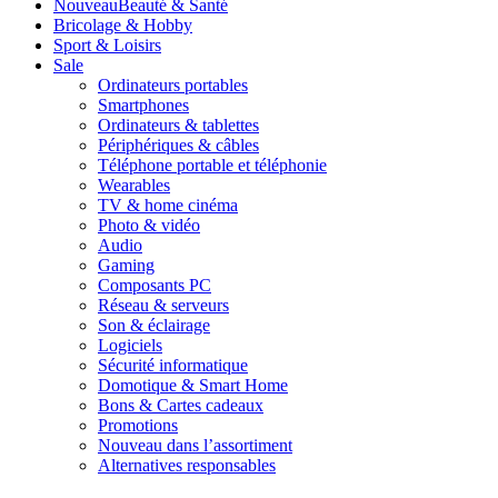
Nouveau
Beauté & Santé
Bricolage & Hobby
Sport & Loisirs
Sale
Ordinateurs portables
Smartphones
Ordinateurs & tablettes
Périphériques & câbles
Téléphone portable et téléphonie
Wearables
TV & home cinéma
Photo & vidéo
Audio
Gaming
Composants PC
Réseau & serveurs
Son & éclairage
Logiciels
Sécurité informatique
Domotique & Smart Home
Bons & Cartes cadeaux
Promotions
Nouveau dans l’assortiment
Alternatives responsables