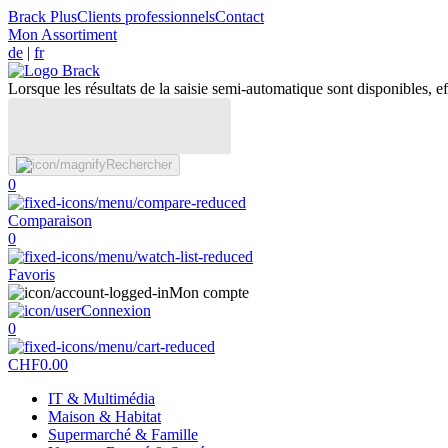
Brack Plus
Clients professionnels
Contact
Mon Assortiment
de
|
fr
Lorsque les résultats de la saisie semi-automatique sont disponibles, eff
Rechercher
0
Comparaison
0
Favoris
Mon compte
Connexion
0
CHF
0.00
IT & Multimédia
Maison & Habitat
Supermarché & Famille