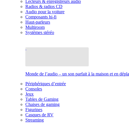
Lecteurs & enregistreurs audio
Radios & radios CD
Audio pour la voiture
Composants hi-fi
Haut-parleurs
Multiroom
Systèmes stéréo
Monde de l’audio – un son parfait à la maison et en dép
Périphériques d’entrée
Consoles
Jeux
Tables de Gaming
Chaises de gaming
Figurines
Casques de RV
Streaming