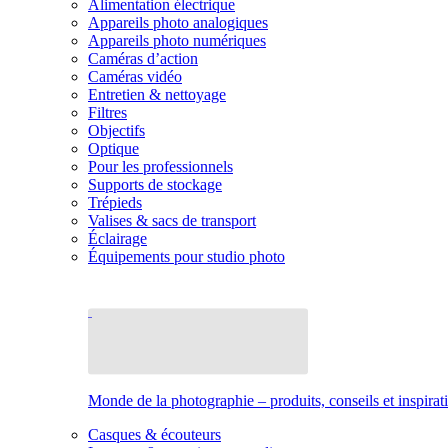
Alimentation électrique
Appareils photo analogiques
Appareils photo numériques
Caméras d’action
Caméras vidéo
Entretien & nettoyage
Filtres
Objectifs
Optique
Pour les professionnels
Supports de stockage
Trépieds
Valises & sacs de transport
Éclairage
Équipements pour studio photo
Monde de la photographie – produits, conseils et inspirat
Casques & écouteurs