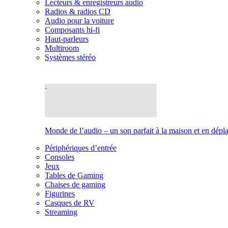
Lecteurs & enregistreurs audio
Radios & radios CD
Audio pour la voiture
Composants hi-fi
Haut-parleurs
Multiroom
Systèmes stéréo
Monde de l’audio – un son parfait à la maison et en dép
Périphériques d’entrée
Consoles
Jeux
Tables de Gaming
Chaises de gaming
Figurines
Casques de RV
Streaming