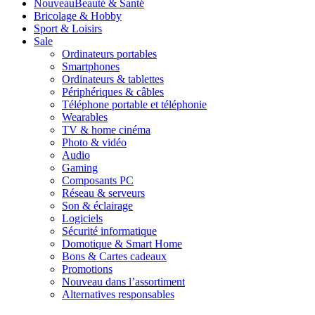
Nouveau
Beauté & Santé
Bricolage & Hobby
Sport & Loisirs
Sale
Ordinateurs portables
Smartphones
Ordinateurs & tablettes
Périphériques & câbles
Téléphone portable et téléphonie
Wearables
TV & home cinéma
Photo & vidéo
Audio
Gaming
Composants PC
Réseau & serveurs
Son & éclairage
Logiciels
Sécurité informatique
Domotique & Smart Home
Bons & Cartes cadeaux
Promotions
Nouveau dans l’assortiment
Alternatives responsables