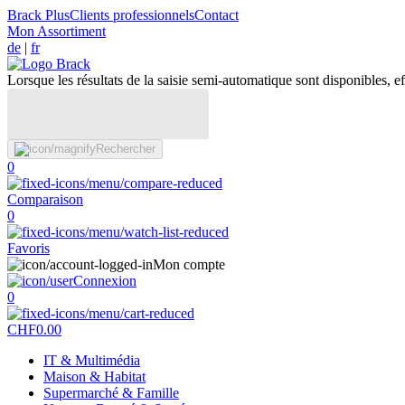
Brack Plus
Clients professionnels
Contact
Mon Assortiment
de
|
fr
Lorsque les résultats de la saisie semi-automatique sont disponibles, eff
Rechercher
0
Comparaison
0
Favoris
Mon compte
Connexion
0
CHF
0.00
IT & Multimédia
Maison & Habitat
Supermarché & Famille