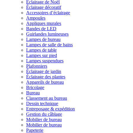
Éclairage de Noël
Éclairage décoratif
Accessoires d’éclairage
Ampoules
Appliques murales
Bandes de LED
Guirlandes lumineuses
Lampes de bureau
Lampes de salle de bains
Lampes de table
Lampes sur pied
Lampes suspendues
Plafonniers
Éclairage de jardin
Éclairage des plantes
Appareils de bureau
Bricolage
Bureau
Classement au bureau
Dessin technique
Entreposage & expédition
Gestion du câblage
Mobilier de bureau
Mobilier de bureau
Papeterie