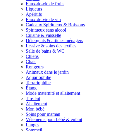
Eaux-de-vie de fruits
Liqueurs
Apéritifs
Eaux-de-vie de vin
Cadeaux Spiritueux & Boissons
Spiritueux sans alcool
Cuisine & vaisselle
Détergents & articles ménagers
Lessive & soins des textiles
Salle de bains & WC
Chiens
Chats
Rongeurs
Animaux dans le jardin
Aquariophilie
Terrariophilie
Étang
Mode maternité et allaitement
Tire-lait
Allaitement
Mon bébé
Soins pour maman
Vêtements pour bébé & enfant
Langes
Sommeil