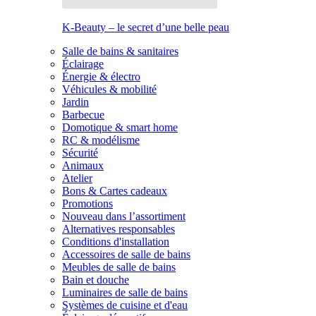
K-Beauty – le secret d’une belle peau
Salle de bains & sanitaires
Éclairage
Énergie & électro
Véhicules & mobilité
Jardin
Barbecue
Domotique & smart home
RC & modélisme
Sécurité
Animaux
Atelier
Bons & Cartes cadeaux
Promotions
Nouveau dans l’assortiment
Alternatives responsables
Conditions d'installation
Accessoires de salle de bains
Meubles de salle de bains
Bain et douche
Luminaires de salle de bains
Systèmes de cuisine et d'eau