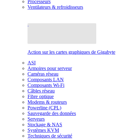
Processeurs
Ventilateurs & refroidisseurs
Action sur les cartes graphiques de Gigabyte
ASI
Armoires pour serveur
Caméras réseau
Composants LAN
Composants Wi-Fi
Câbles réseau
Fibre optique
Modems & routeurs
Powerline (CPL)
Sauvegarde des données
Serveurs
Stockage & NAS
Systèmes KVM
Techniques de sécurité