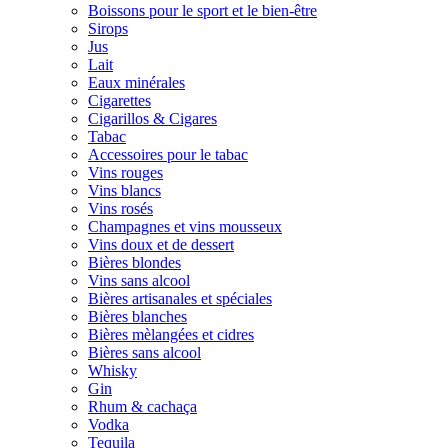
Boissons pour le sport et le bien-être
Sirops
Jus
Lait
Eaux minérales
Cigarettes
Cigarillos & Cigares
Tabac
Accessoires pour le tabac
Vins rouges
Vins blancs
Vins rosés
Champagnes et vins mousseux
Vins doux et de dessert
Bières blondes
Vins sans alcool
Bières artisanales et spéciales
Bières blanches
Bières mèlangées et cidres
Bières sans alcool
Whisky
Gin
Rhum & cachaça
Vodka
Tequila