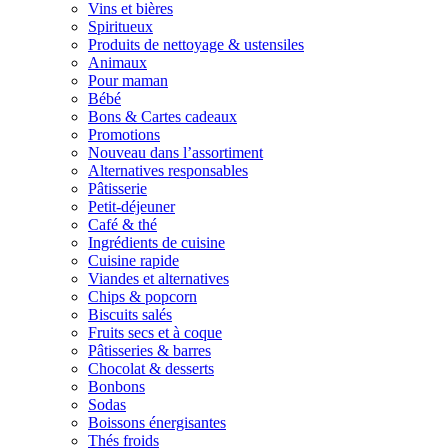
Vins et bières
Spiritueux
Produits de nettoyage & ustensiles
Animaux
Pour maman
Bébé
Bons & Cartes cadeaux
Promotions
Nouveau dans l’assortiment
Alternatives responsables
Pâtisserie
Petit-déjeuner
Café & thé
Ingrédients de cuisine
Cuisine rapide
Viandes et alternatives
Chips & popcorn
Biscuits salés
Fruits secs et à coque
Pâtisseries & barres
Chocolat & desserts
Bonbons
Sodas
Boissons énergisantes
Thés froids