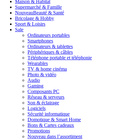
Maison & Habitat
Supermarché & Famille
Nouveau
Beauté & Santé
Bricolage & Hobby
Sport & Loisirs
Sale
Ordinateurs portables
Smartphones
Ordinateurs & tablettes
Périphériques & câbles
Téléphone portable et téléphonie
Wearables
TV & home cinéma
Photo & vidéo
Audio
Gaming
Composants PC
Réseau & serveurs
Son & éclairage
Logiciels
Sécurité informatique
Domotique & Smart Home
Bons & Cartes cadeaux
Promotions
Nouveau dans l’assortiment