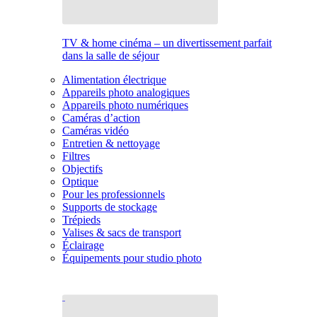
TV & home cinéma – un divertissement parfait
dans la salle de séjour
Alimentation électrique
Appareils photo analogiques
Appareils photo numériques
Caméras d’action
Caméras vidéo
Entretien & nettoyage
Filtres
Objectifs
Optique
Pour les professionnels
Supports de stockage
Trépieds
Valises & sacs de transport
Éclairage
Équipements pour studio photo