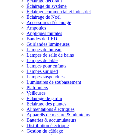
Éclairage décoratif
Éclairage du système
Éclairage commercial et industriel
Éclairage de Noël
Accessoires d’éclairage
Ampoules
Appliques murales
Bandes de LED
Guirlandes lumineuses
Lampes de bureau
Lampes de salle de bains
Lampes de table
Lampes pour enfants
Lampes sur pied
Lampes suspendues
Luminaires de soubassement
Plafonniers
Veilleuses
Éclairage de jardin
Éclairage des plantes
Alimentations électriques
Appareils de mesure & minuteurs
Batteries & accumulateurs
Distribution électrique
Gestion du câblage