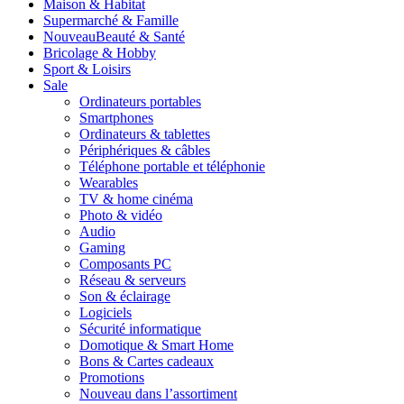
Maison & Habitat
Supermarché & Famille
Nouveau
Beauté & Santé
Bricolage & Hobby
Sport & Loisirs
Sale
Ordinateurs portables
Smartphones
Ordinateurs & tablettes
Périphériques & câbles
Téléphone portable et téléphonie
Wearables
TV & home cinéma
Photo & vidéo
Audio
Gaming
Composants PC
Réseau & serveurs
Son & éclairage
Logiciels
Sécurité informatique
Domotique & Smart Home
Bons & Cartes cadeaux
Promotions
Nouveau dans l’assortiment