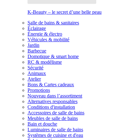
K-Beauty – le secret d’une belle peau
Salle de bains & sanitaires
Éclairage
Énergie & électro
Véhicules & mobilité
Jardin
Barbecue
Domotique & smart home
RC & modélisme
Sécurité
Animaux
Atelier
Bons & Cartes cadeaux
Promotions
Nouveau dans l’assortiment
Alternatives responsables
Conditions d'installation
Accessoires de salle de bains
Meubles de salle de bains
Bain et douche
Luminaires de salle de bains
Systèmes de cuisine et d'eau