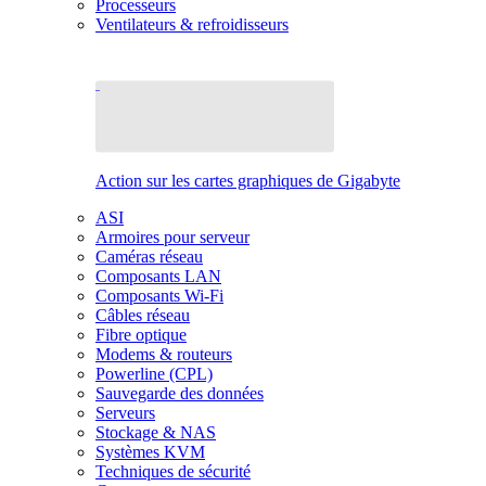
Processeurs
Ventilateurs & refroidisseurs
Action sur les cartes graphiques de Gigabyte
ASI
Armoires pour serveur
Caméras réseau
Composants LAN
Composants Wi-Fi
Câbles réseau
Fibre optique
Modems & routeurs
Powerline (CPL)
Sauvegarde des données
Serveurs
Stockage & NAS
Systèmes KVM
Techniques de sécurité