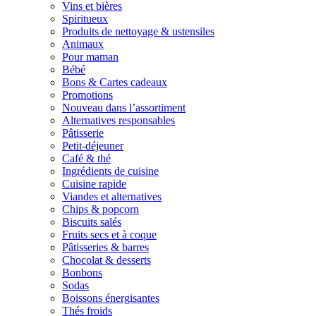
Vins et bières
Spiritueux
Produits de nettoyage & ustensiles
Animaux
Pour maman
Bébé
Bons & Cartes cadeaux
Promotions
Nouveau dans l’assortiment
Alternatives responsables
Pâtisserie
Petit-déjeuner
Café & thé
Ingrédients de cuisine
Cuisine rapide
Viandes et alternatives
Chips & popcorn
Biscuits salés
Fruits secs et à coque
Pâtisseries & barres
Chocolat & desserts
Bonbons
Sodas
Boissons énergisantes
Thés froids