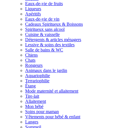
Eaux-de-vie de fruits
Liqueurs
Apéritifs
Eaux-de-vie de vin
Cadeaux Spiritueux & Boissons
Spiritueux sans alcool
Cuisine & vaisselle
Détergents & articles ménagers
Lessive & soins des textiles
Salle de bains & WC
Chiens
Chats
Rongeurs
Animaux dans le jardin
Aquariophilie
Terrariophilie
Étang
Mode maternité et allaitement
Tire-lait
Allaitement
Mon bébé
Soins pour maman
Vêtements pour bébé & enfant
Langes
Sommeil