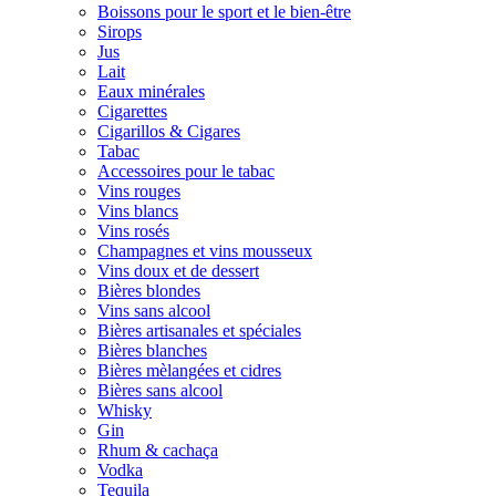
Boissons pour le sport et le bien-être
Sirops
Jus
Lait
Eaux minérales
Cigarettes
Cigarillos & Cigares
Tabac
Accessoires pour le tabac
Vins rouges
Vins blancs
Vins rosés
Champagnes et vins mousseux
Vins doux et de dessert
Bières blondes
Vins sans alcool
Bières artisanales et spéciales
Bières blanches
Bières mèlangées et cidres
Bières sans alcool
Whisky
Gin
Rhum & cachaça
Vodka
Tequila