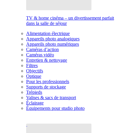
TV & home cinéma – un divertissement parfait
dans la salle de séjour
Alimentation électrique
Appareils photo analogiques
Appareils photo numériques
Caméras d’action
Caméras vidéo
Entretien & nettoyage
Filtres
Objectifs
Optique
Pour les professionnels
Supports de stockage
Trépieds
Valises & sacs de transport
Éclairage
Équipements pour studio photo