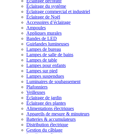
Éclairage décoratif
Éclairage du système
Éclairage commercial et industriel
Éclairage de Noël
Accessoires d’éclairage
Ampoules
Appliques murales
Bandes de LED
Guirlandes lumineuses
Lampes de bureau
Lampes de salle de bains
Lampes de table
Lampes pour enfants
Lampes sur pied
Lampes suspendues
Luminaires de soubassement
Plafonniers
Veilleuses
Éclairage de jardin
Éclairage des plantes
Alimentations électriques
Appareils de mesure & minuteurs
Batteries & accumulateurs
Distribution électrique
Gestion du câblage