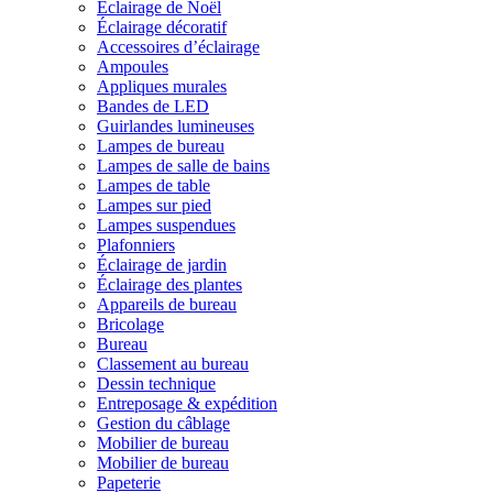
Éclairage de Noël
Éclairage décoratif
Accessoires d’éclairage
Ampoules
Appliques murales
Bandes de LED
Guirlandes lumineuses
Lampes de bureau
Lampes de salle de bains
Lampes de table
Lampes sur pied
Lampes suspendues
Plafonniers
Éclairage de jardin
Éclairage des plantes
Appareils de bureau
Bricolage
Bureau
Classement au bureau
Dessin technique
Entreposage & expédition
Gestion du câblage
Mobilier de bureau
Mobilier de bureau
Papeterie