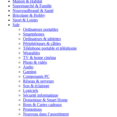
Maison & Habitat
Supermarché & Famille
Nouveau
Beauté & Santé
Bricolage & Hobby
Sport & Loisirs
Sale
Ordinateurs portables
Smartphones
Ordinateurs & tablettes
Périphériques & câbles
Téléphone portable et téléphonie
Wearables
TV & home cinéma
Photo & vidéo
Audio
Gaming
Composants PC
Réseau & serveurs
Son & éclairage
Logiciels
Sécurité informatique
Domotique & Smart Home
Bons & Cartes cadeaux
Promotions
Nouveau dans l’assortiment