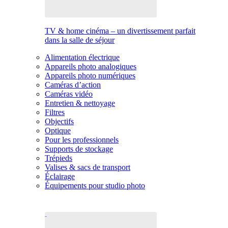
TV & home cinéma – un divertissement parfait
dans la salle de séjour
Alimentation électrique
Appareils photo analogiques
Appareils photo numériques
Caméras d’action
Caméras vidéo
Entretien & nettoyage
Filtres
Objectifs
Optique
Pour les professionnels
Supports de stockage
Trépieds
Valises & sacs de transport
Éclairage
Équipements pour studio photo