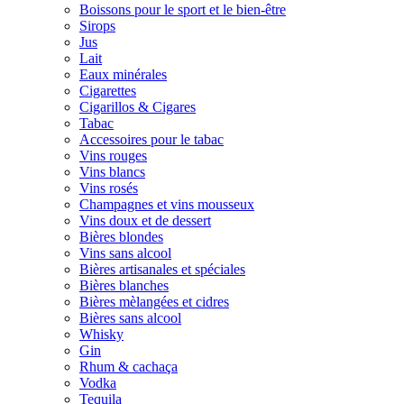
Boissons pour le sport et le bien-être
Sirops
Jus
Lait
Eaux minérales
Cigarettes
Cigarillos & Cigares
Tabac
Accessoires pour le tabac
Vins rouges
Vins blancs
Vins rosés
Champagnes et vins mousseux
Vins doux et de dessert
Bières blondes
Vins sans alcool
Bières artisanales et spéciales
Bières blanches
Bières mèlangées et cidres
Bières sans alcool
Whisky
Gin
Rhum & cachaça
Vodka
Tequila