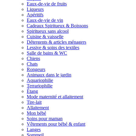
Eaux-de-vie de fruits
Liqueurs
Apéritifs
Eaux-de-vie de vin
Cadeaux Spiritueux & Boissons
Spiritueux sans alcool
Cuisine & vaisselle
Détergents & articles ménagers
Lessive & soins des textiles
Salle de bains & WC
Chiens
Chats
Rongeurs
Animaux dans le jardin
Aquariophilie
Terrariophilie
Étang
Mode maternité et allaitement
Tire-lait
Allaitement
Mon bébé
Soins pour maman
Vêtements pour bébé & enfant
Langes
Sommeil