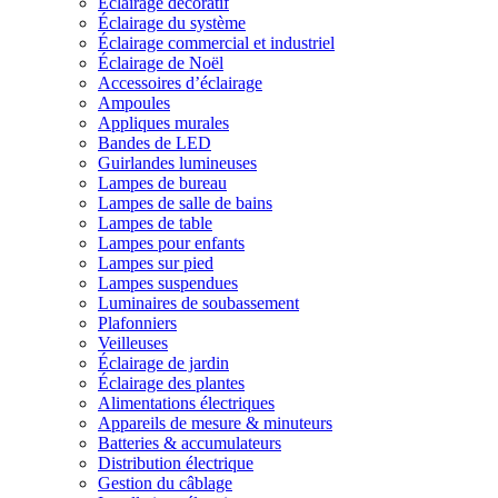
Éclairage décoratif
Éclairage du système
Éclairage commercial et industriel
Éclairage de Noël
Accessoires d’éclairage
Ampoules
Appliques murales
Bandes de LED
Guirlandes lumineuses
Lampes de bureau
Lampes de salle de bains
Lampes de table
Lampes pour enfants
Lampes sur pied
Lampes suspendues
Luminaires de soubassement
Plafonniers
Veilleuses
Éclairage de jardin
Éclairage des plantes
Alimentations électriques
Appareils de mesure & minuteurs
Batteries & accumulateurs
Distribution électrique
Gestion du câblage