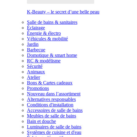
K-Beauty – le secret d’une belle peau
Salle de bains & sanitaires
Éclairage
Énergie & électro
Véhicules & mobilité
Jardin
Barbecue
Domotique & smart home
RC & modélisme
Sécurité
Animaux
Atelier
Bons & Cartes cadeaux
Promotions
Nouveau dans l’assortiment
Alternatives responsables
Conditions d'installation
Accessoires de salle de bains
Meubles de salle de bains
Bain et douche
Luminaires de salle de bains
Systèmes de cuisine et d'eau