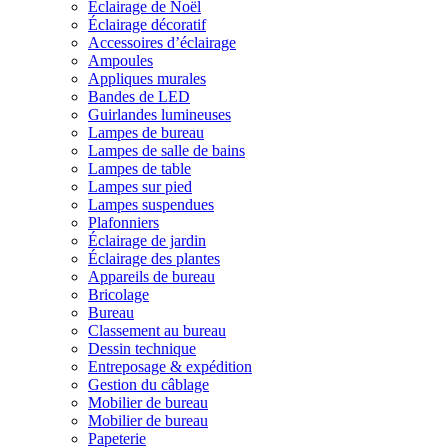
Éclairage de Noël
Éclairage décoratif
Accessoires d’éclairage
Ampoules
Appliques murales
Bandes de LED
Guirlandes lumineuses
Lampes de bureau
Lampes de salle de bains
Lampes de table
Lampes sur pied
Lampes suspendues
Plafonniers
Éclairage de jardin
Éclairage des plantes
Appareils de bureau
Bricolage
Bureau
Classement au bureau
Dessin technique
Entreposage & expédition
Gestion du câblage
Mobilier de bureau
Mobilier de bureau
Papeterie