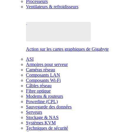
Processeurs
Ventilateurs & refroidisseurs
Action sur les cartes graphiques de Gigabyte
ASI
Armoires pour serveur
Caméras réseau
Composants LAN
Composants Wi-Fi
Câbles réseau
Fibre optique
Modems & routeurs
Powerline (CPL)
Sauvegarde des données
Serveurs
Stockage & NAS
Systèmes KVM
Techniques de sécurité