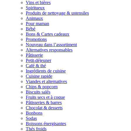
Vins et bières
Spiritueux
Produits de nettoyage & ustensiles
Animaux
Pour maman
Bébé
Bons & Cartes cadeaux
Promotions
Nouveau dans l’assortiment
Alternatives responsables
Pâtisserie
Petit-déjeuner
Café & thé
Ingrédients de cuisine
Cuisine rapide
Viandes et alternatives
Chips & popcorn
Biscuits salés
Fruits secs et à coque
Pâtisseries & barres
Chocolat & desserts
Bonbons
Sodas
Boissons énergisantes
Thés froids