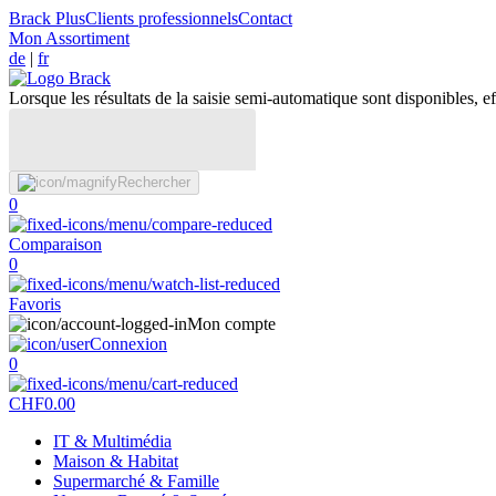
Brack Plus
Clients professionnels
Contact
Mon Assortiment
de
|
fr
Lorsque les résultats de la saisie semi-automatique sont disponibles, eff
Rechercher
0
Comparaison
0
Favoris
Mon compte
Connexion
0
CHF
0.00
IT & Multimédia
Maison & Habitat
Supermarché & Famille