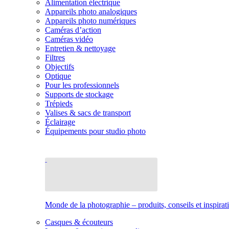
Alimentation électrique
Appareils photo analogiques
Appareils photo numériques
Caméras d’action
Caméras vidéo
Entretien & nettoyage
Filtres
Objectifs
Optique
Pour les professionnels
Supports de stockage
Trépieds
Valises & sacs de transport
Éclairage
Équipements pour studio photo
Monde de la photographie – produits, conseils et inspirat
Casques & écouteurs