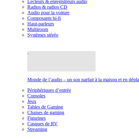
Lecteurs & enregistreurs audio
Radios & radios CD
Audio pour la voiture
Composants hi-fi
Haut-parleurs
Multiroom
Systèmes stéréo
Monde de l’audio – un son parfait à la maison et en dép
Périphériques d’entrée
Consoles
Jeux
Tables de Gaming
Chaises de gaming
Figurines
Casques de RV
Streaming