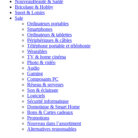
Nouveau
Beauté & Santé
Bricolage & Hobby
Sport & Loisirs
Sale
Ordinateurs portables
Smartphones
Ordinateurs & tablettes
Périphériques & câbles
Téléphone portable et téléphonie
Wearables
TV & home cinéma
Photo & vidéo
Audio
Gaming
Composants PC
Réseau & serveurs
Son & éclairage
Logiciels
Sécurité informatique
Domotique & Smart Home
Bons & Cartes cadeaux
Promotions
Nouveau dans l’assortiment
Alternatives responsables