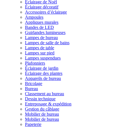
Éclairage de Noël
Éclairage décoratif
Accessoires d’éclairage
Ampoules
Appliques murales
Bandes de LED
Guirlandes lumineuses
Lampes de bureau
Lampes de salle de bains
Lampes de table
Lampes sur pied
Lampes suspendues
Plafonniers
Éclairage de jardin
Éclairage des plantes
Appareils de bureau
Bricolage
Bureau
Classement au bureau
Dessin technique
Entreposage & expédition
Gestion du câblage
Mobilier de bureau
Mobilier de bureau
Papeterie