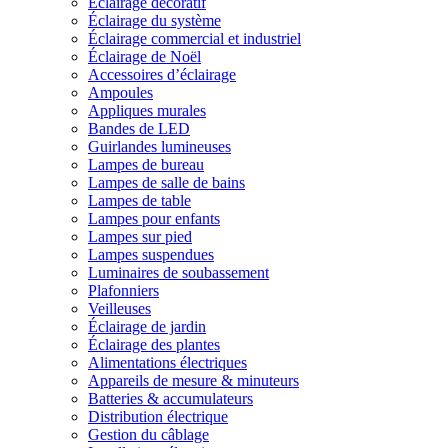
Éclairage décoratif
Éclairage du système
Éclairage commercial et industriel
Éclairage de Noël
Accessoires d’éclairage
Ampoules
Appliques murales
Bandes de LED
Guirlandes lumineuses
Lampes de bureau
Lampes de salle de bains
Lampes de table
Lampes pour enfants
Lampes sur pied
Lampes suspendues
Luminaires de soubassement
Plafonniers
Veilleuses
Éclairage de jardin
Éclairage des plantes
Alimentations électriques
Appareils de mesure & minuteurs
Batteries & accumulateurs
Distribution électrique
Gestion du câblage