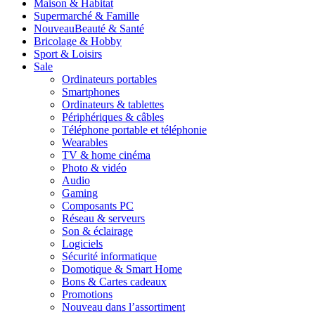
Maison & Habitat
Supermarché & Famille
Nouveau
Beauté & Santé
Bricolage & Hobby
Sport & Loisirs
Sale
Ordinateurs portables
Smartphones
Ordinateurs & tablettes
Périphériques & câbles
Téléphone portable et téléphonie
Wearables
TV & home cinéma
Photo & vidéo
Audio
Gaming
Composants PC
Réseau & serveurs
Son & éclairage
Logiciels
Sécurité informatique
Domotique & Smart Home
Bons & Cartes cadeaux
Promotions
Nouveau dans l’assortiment