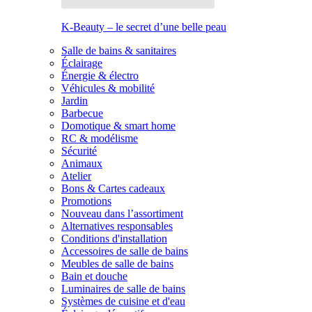
K-Beauty – le secret d’une belle peau
Salle de bains & sanitaires
Éclairage
Énergie & électro
Véhicules & mobilité
Jardin
Barbecue
Domotique & smart home
RC & modélisme
Sécurité
Animaux
Atelier
Bons & Cartes cadeaux
Promotions
Nouveau dans l’assortiment
Alternatives responsables
Conditions d'installation
Accessoires de salle de bains
Meubles de salle de bains
Bain et douche
Luminaires de salle de bains
Systèmes de cuisine et d'eau