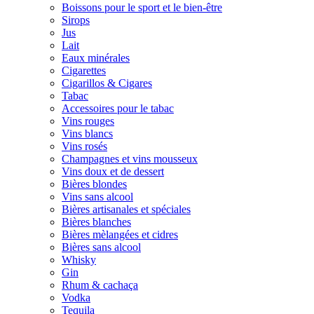
Boissons pour le sport et le bien-être
Sirops
Jus
Lait
Eaux minérales
Cigarettes
Cigarillos & Cigares
Tabac
Accessoires pour le tabac
Vins rouges
Vins blancs
Vins rosés
Champagnes et vins mousseux
Vins doux et de dessert
Bières blondes
Vins sans alcool
Bières artisanales et spéciales
Bières blanches
Bières mèlangées et cidres
Bières sans alcool
Whisky
Gin
Rhum & cachaça
Vodka
Tequila