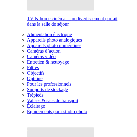
TV & home cinéma – un divertissement parfait
dans la salle de séjour
Alimentation électrique
Appareils photo analogiques
Appareils photo numériques
Caméras d’action
Caméras vidéo
Entretien & nettoyage
Filtres
Objectifs
Optique
Pour les professionnels
Supports de stockage
Trépieds
Valises & sacs de transport
Éclairage
Équipements pour studio photo