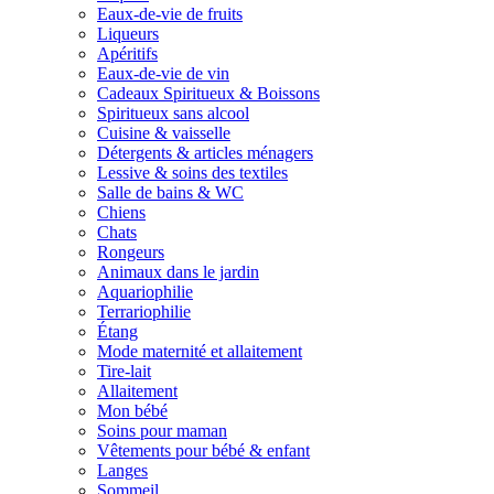
Eaux-de-vie de fruits
Liqueurs
Apéritifs
Eaux-de-vie de vin
Cadeaux Spiritueux & Boissons
Spiritueux sans alcool
Cuisine & vaisselle
Détergents & articles ménagers
Lessive & soins des textiles
Salle de bains & WC
Chiens
Chats
Rongeurs
Animaux dans le jardin
Aquariophilie
Terrariophilie
Étang
Mode maternité et allaitement
Tire-lait
Allaitement
Mon bébé
Soins pour maman
Vêtements pour bébé & enfant
Langes
Sommeil