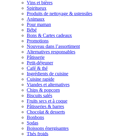
Vins et bières
Spiritueux
Produits de nettoyage & ustensiles
Animaux
Pour maman
Bébé
Bons & Cartes cadeaux
Promotions
Nouveau dans l’assortiment
Alternatives responsables
Pâtisserie
Petit-déjeuner
Café & thé
Ingrédients de cuisine
Cuisine rapide
Viandes et alternatives
Chips & popcorn
Biscuits salés
Fruits secs et à coque
Pâtisseries & barres
Chocolat & desserts
Bonbons
Sodas
Boissons énergisantes
Thés froids