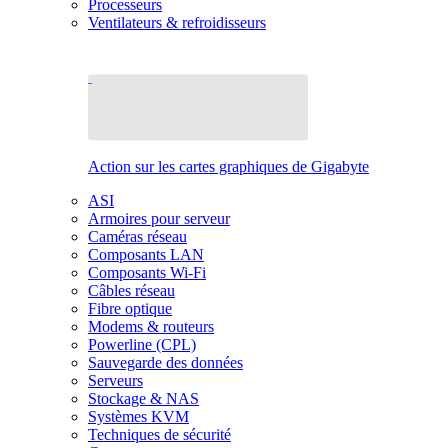
Processeurs
Ventilateurs & refroidisseurs
Action sur les cartes graphiques de Gigabyte
ASI
Armoires pour serveur
Caméras réseau
Composants LAN
Composants Wi-Fi
Câbles réseau
Fibre optique
Modems & routeurs
Powerline (CPL)
Sauvegarde des données
Serveurs
Stockage & NAS
Systèmes KVM
Techniques de sécurité