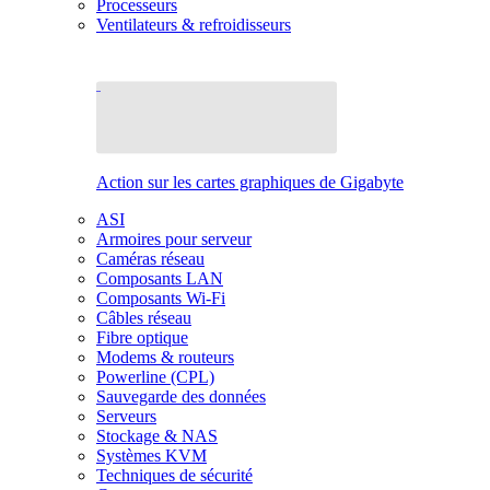
Processeurs
Ventilateurs & refroidisseurs
Action sur les cartes graphiques de Gigabyte
ASI
Armoires pour serveur
Caméras réseau
Composants LAN
Composants Wi-Fi
Câbles réseau
Fibre optique
Modems & routeurs
Powerline (CPL)
Sauvegarde des données
Serveurs
Stockage & NAS
Systèmes KVM
Techniques de sécurité