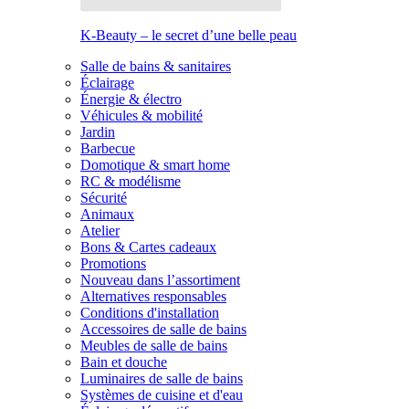
K-Beauty – le secret d’une belle peau
Salle de bains & sanitaires
Éclairage
Énergie & électro
Véhicules & mobilité
Jardin
Barbecue
Domotique & smart home
RC & modélisme
Sécurité
Animaux
Atelier
Bons & Cartes cadeaux
Promotions
Nouveau dans l’assortiment
Alternatives responsables
Conditions d'installation
Accessoires de salle de bains
Meubles de salle de bains
Bain et douche
Luminaires de salle de bains
Systèmes de cuisine et d'eau