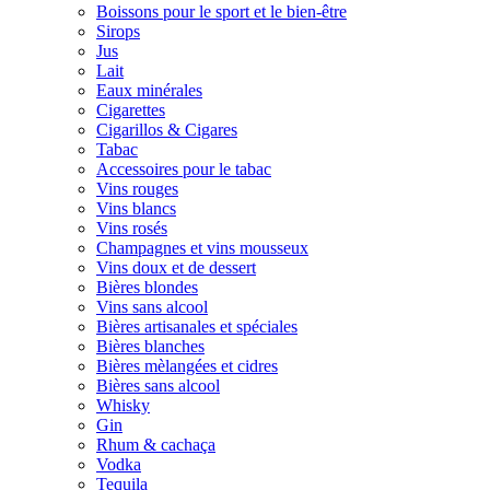
Boissons pour le sport et le bien-être
Sirops
Jus
Lait
Eaux minérales
Cigarettes
Cigarillos & Cigares
Tabac
Accessoires pour le tabac
Vins rouges
Vins blancs
Vins rosés
Champagnes et vins mousseux
Vins doux et de dessert
Bières blondes
Vins sans alcool
Bières artisanales et spéciales
Bières blanches
Bières mèlangées et cidres
Bières sans alcool
Whisky
Gin
Rhum & cachaça
Vodka
Tequila