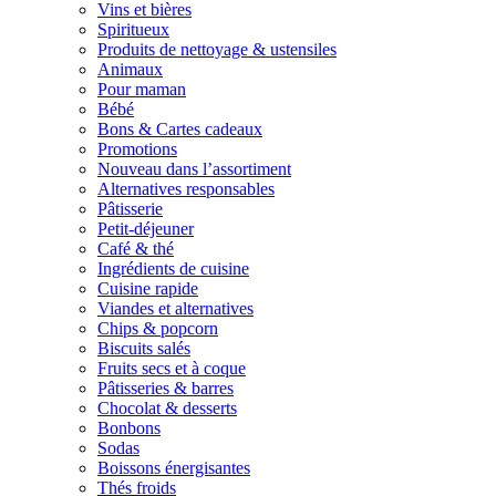
Vins et bières
Spiritueux
Produits de nettoyage & ustensiles
Animaux
Pour maman
Bébé
Bons & Cartes cadeaux
Promotions
Nouveau dans l’assortiment
Alternatives responsables
Pâtisserie
Petit-déjeuner
Café & thé
Ingrédients de cuisine
Cuisine rapide
Viandes et alternatives
Chips & popcorn
Biscuits salés
Fruits secs et à coque
Pâtisseries & barres
Chocolat & desserts
Bonbons
Sodas
Boissons énergisantes
Thés froids