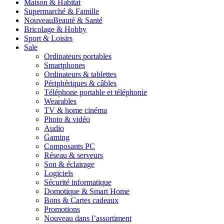
Maison & Habitat
Supermarché & Famille
Nouveau
Beauté & Santé
Bricolage & Hobby
Sport & Loisirs
Sale
Ordinateurs portables
Smartphones
Ordinateurs & tablettes
Périphériques & câbles
Téléphone portable et téléphonie
Wearables
TV & home cinéma
Photo & vidéo
Audio
Gaming
Composants PC
Réseau & serveurs
Son & éclairage
Logiciels
Sécurité informatique
Domotique & Smart Home
Bons & Cartes cadeaux
Promotions
Nouveau dans l’assortiment