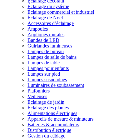
Éclairage décoratif
Éclairage du système
Éclairage commercial et industriel
Éclairage de Noël
Accessoires d’éclairage
Ampoules
Appliques murales
Bandes de LED
Guirlandes lumineuses
Lampes de bureau
Lampes de salle de bains
Lampes de table
Lampes pour enfants
Lampes sur pied
Lampes suspendues
Luminaires de soubassement
Plafonniers
Veilleuses
Éclairage de jardin
Éclairage des plantes
Alimentations électriques
Appareils de mesure & minuteurs
Batteries & accumulateurs
Distribution électrique
Gestion du câblage