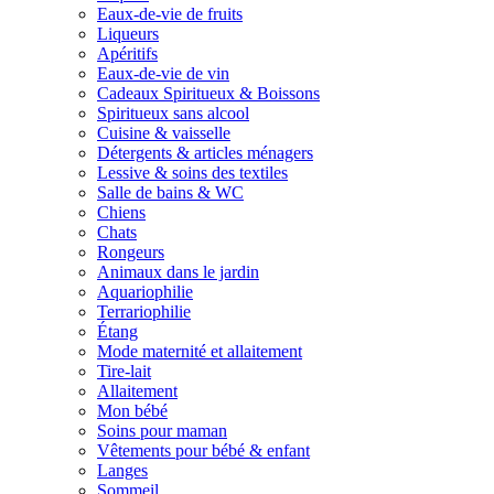
Eaux-de-vie de fruits
Liqueurs
Apéritifs
Eaux-de-vie de vin
Cadeaux Spiritueux & Boissons
Spiritueux sans alcool
Cuisine & vaisselle
Détergents & articles ménagers
Lessive & soins des textiles
Salle de bains & WC
Chiens
Chats
Rongeurs
Animaux dans le jardin
Aquariophilie
Terrariophilie
Étang
Mode maternité et allaitement
Tire-lait
Allaitement
Mon bébé
Soins pour maman
Vêtements pour bébé & enfant
Langes
Sommeil