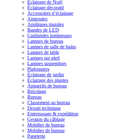
Éclairage de Noël
Éclairage décoratif
Accessoires d’éclairage
Ampoules
Appliques murales
Bandes de LED
Guirlandes lumineuses
Lampes de bureau
Lampes de salle de bains
Lampes de table
Lampes sur pied
Lampes suspendues
Plafonniers
Éclairage de jardin
Éclairage des plantes
Appareils de bureau
Bricolage
Bureau
Classement au bureau
Dessin technique
Entreposage & expédition
Gestion du câblage
Mobilier de bureau
Mobilier de bureau
Papeterie