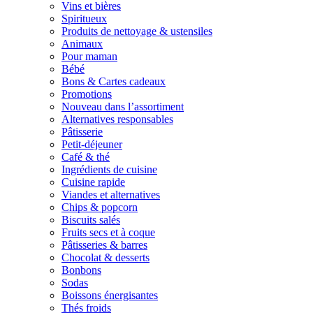
Vins et bières
Spiritueux
Produits de nettoyage & ustensiles
Animaux
Pour maman
Bébé
Bons & Cartes cadeaux
Promotions
Nouveau dans l’assortiment
Alternatives responsables
Pâtisserie
Petit-déjeuner
Café & thé
Ingrédients de cuisine
Cuisine rapide
Viandes et alternatives
Chips & popcorn
Biscuits salés
Fruits secs et à coque
Pâtisseries & barres
Chocolat & desserts
Bonbons
Sodas
Boissons énergisantes
Thés froids