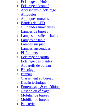
Éclairage de Noël
Éclairage décoratif
Accessoires d’éclairage
Ampoules
Appliques murales
Bandes de LED
Guirlandes lumineuses
Lampes de bureau
Lampes de salle de bains
Lampes de table
Lampes sur pied
Lampes suspendues
Plafonniers
Éclairage de jardin
Éclairage des plantes
Appareils de bureau
Bricolage
Bureau
Classement au bureau
Dessin technique
Entreposage & expédition
Gestion du câblage
Mobilier de bureau
Mobilier de bureau
Papeterie