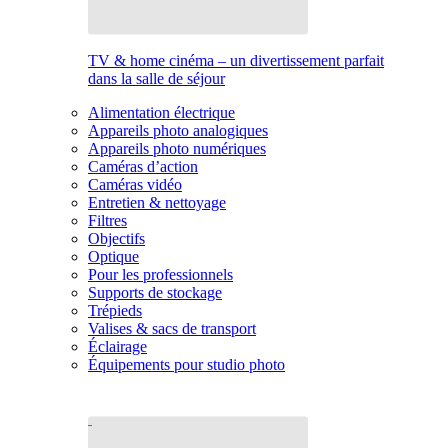
TV & home cinéma – un divertissement parfait
dans la salle de séjour
Alimentation électrique
Appareils photo analogiques
Appareils photo numériques
Caméras d’action
Caméras vidéo
Entretien & nettoyage
Filtres
Objectifs
Optique
Pour les professionnels
Supports de stockage
Trépieds
Valises & sacs de transport
Éclairage
Équipements pour studio photo