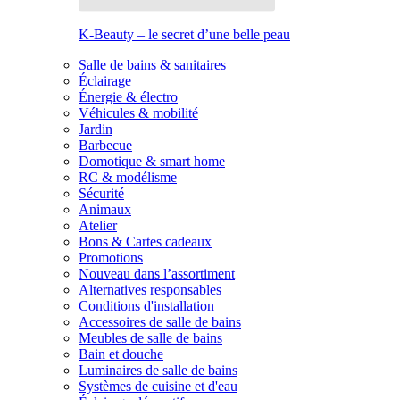
K-Beauty – le secret d’une belle peau
Salle de bains & sanitaires
Éclairage
Énergie & électro
Véhicules & mobilité
Jardin
Barbecue
Domotique & smart home
RC & modélisme
Sécurité
Animaux
Atelier
Bons & Cartes cadeaux
Promotions
Nouveau dans l’assortiment
Alternatives responsables
Conditions d'installation
Accessoires de salle de bains
Meubles de salle de bains
Bain et douche
Luminaires de salle de bains
Systèmes de cuisine et d'eau