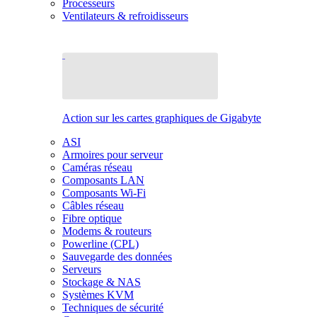
Processeurs
Ventilateurs & refroidisseurs
Action sur les cartes graphiques de Gigabyte
ASI
Armoires pour serveur
Caméras réseau
Composants LAN
Composants Wi-Fi
Câbles réseau
Fibre optique
Modems & routeurs
Powerline (CPL)
Sauvegarde des données
Serveurs
Stockage & NAS
Systèmes KVM
Techniques de sécurité