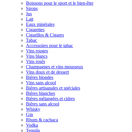
Boissons pour le sport et le bien-être
Sirops
Jus
Lait
Eaux minérales
Cigarettes
Cigarillos & Cigares
Tabac
Accessoires pour le tabac
Vins rouges
Vins blancs
Vins rosés
Champagnes et vins mousseux
Vins doux et de dessert
Bières blondes
Vins sans alcool
Bières artisanales et spéciales
Bières blanches
Bières mèlangées et cidres
Bières sans alcool
Whisky
Gin
Rhum & cachaça
Vodka
Tequila