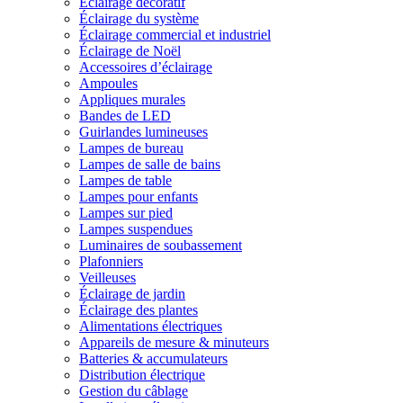
Éclairage décoratif
Éclairage du système
Éclairage commercial et industriel
Éclairage de Noël
Accessoires d’éclairage
Ampoules
Appliques murales
Bandes de LED
Guirlandes lumineuses
Lampes de bureau
Lampes de salle de bains
Lampes de table
Lampes pour enfants
Lampes sur pied
Lampes suspendues
Luminaires de soubassement
Plafonniers
Veilleuses
Éclairage de jardin
Éclairage des plantes
Alimentations électriques
Appareils de mesure & minuteurs
Batteries & accumulateurs
Distribution électrique
Gestion du câblage