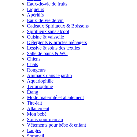
Eaux-de-vie de fruits
Liqueurs
Apéritifs
Eaux-de-vie de vin
Cadeaux Spiritueux & Boissons
Spiritueux sans alcool
Cuisine & vaisselle
Détergents & articles ménagers
Lessive & soins des textiles
Salle de bains & WC
Chiens
Chats
Rongeurs
Animaux dans le jardin
Aquariophilie
Terrariophilie
Étang
Mode maternité et allaitement
Tire-lait
Allaitement
Mon bébé
Soins pour maman
Vêtements pour bébé & enfant
Langes
Sommeil