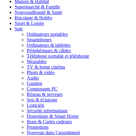
Maison & Habitat
Supermarché & Famille
Nouveau
Beauté & Santé
Bricolage & Hobby
Sport & Loisirs
Sale
Ordinateurs portables
Smartphones
Ordinateurs & tablettes
Périphériques & câbles
Téléphone portable et téléphonie
Wearables
TV & home cinéma
Photo & vidéo
Audio
Gaming
Composants PC
Réseau & serveurs
Son & éclairage
Logiciels
Sécurité informatique
Domotique & Smart Home
Bons & Cartes cadeaux
Promotions
Nouveau dans l’assortiment