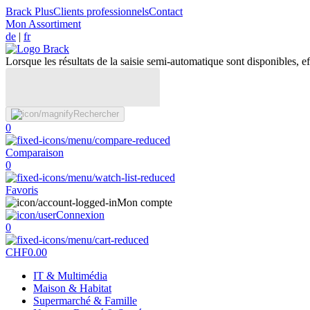
Brack Plus
Clients professionnels
Contact
Mon Assortiment
de
|
fr
Lorsque les résultats de la saisie semi-automatique sont disponibles, eff
Rechercher
0
Comparaison
0
Favoris
Mon compte
Connexion
0
CHF
0.00
IT & Multimédia
Maison & Habitat
Supermarché & Famille