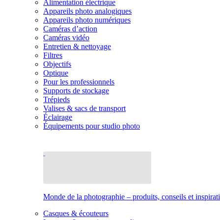
Alimentation électrique
Appareils photo analogiques
Appareils photo numériques
Caméras d’action
Caméras vidéo
Entretien & nettoyage
Filtres
Objectifs
Optique
Pour les professionnels
Supports de stockage
Trépieds
Valises & sacs de transport
Éclairage
Équipements pour studio photo
Monde de la photographie – produits, conseils et inspirat
Casques & écouteurs