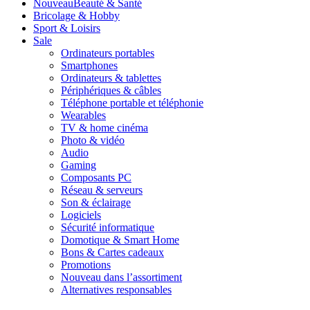
Nouveau
Beauté & Santé
Bricolage & Hobby
Sport & Loisirs
Sale
Ordinateurs portables
Smartphones
Ordinateurs & tablettes
Périphériques & câbles
Téléphone portable et téléphonie
Wearables
TV & home cinéma
Photo & vidéo
Audio
Gaming
Composants PC
Réseau & serveurs
Son & éclairage
Logiciels
Sécurité informatique
Domotique & Smart Home
Bons & Cartes cadeaux
Promotions
Nouveau dans l’assortiment
Alternatives responsables