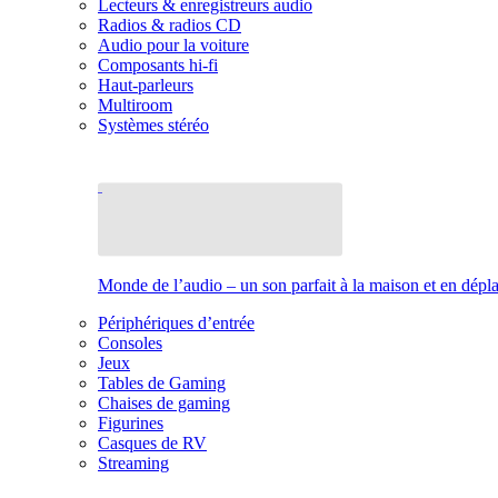
Lecteurs & enregistreurs audio
Radios & radios CD
Audio pour la voiture
Composants hi-fi
Haut-parleurs
Multiroom
Systèmes stéréo
Monde de l’audio – un son parfait à la maison et en dép
Périphériques d’entrée
Consoles
Jeux
Tables de Gaming
Chaises de gaming
Figurines
Casques de RV
Streaming