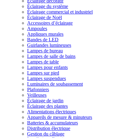
Éclairage décoratif
Éclairage du système
Éclairage commercial et industriel
Éclairage de Noël
Accessoires d’éclairage
Ampoules
Appliques murales
Bandes de LED
Guirlandes lumineuses
Lampes de bureau
Lampes de salle de bains
Lampes de table
Lampes pour enfants
Lampes sur pied
Lampes suspendues
Luminaires de soubassement
Plafonniers
Veilleuses
Éclairage de jardin
Éclairage des plantes
Alimentations électriques
Appareils de mesure & minuteurs
Batteries & accumulateurs
Distribution électrique
Gestion du câblage