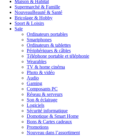
Maison & Habitat
Supermarché & Famille
Nouveau
Beauté & Santé
Bricolage & Hobby
Sport & Loisirs
Sale
Ordinateurs portables
Smartphones
Ordinateurs & tablettes
Périphériques & câbles
Téléphone portable et téléphonie
Wearables
TV & home cinéma
Photo & vidéo
Audio
Gaming
Composants PC
Réseau & serveurs
Son & éclairage
Logiciels
Sécurité informatique
Domotique & Smart Home
Bons & Cartes cadeaux
Promotions
Nouveau dans l’assortiment