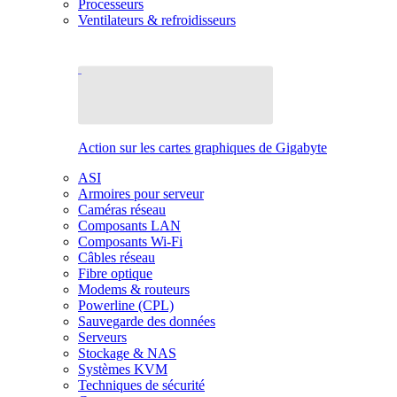
Processeurs
Ventilateurs & refroidisseurs
Action sur les cartes graphiques de Gigabyte
ASI
Armoires pour serveur
Caméras réseau
Composants LAN
Composants Wi-Fi
Câbles réseau
Fibre optique
Modems & routeurs
Powerline (CPL)
Sauvegarde des données
Serveurs
Stockage & NAS
Systèmes KVM
Techniques de sécurité