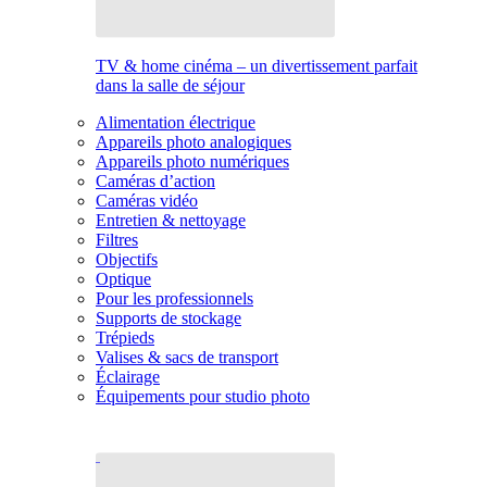
TV & home cinéma – un divertissement parfait
dans la salle de séjour
Alimentation électrique
Appareils photo analogiques
Appareils photo numériques
Caméras d’action
Caméras vidéo
Entretien & nettoyage
Filtres
Objectifs
Optique
Pour les professionnels
Supports de stockage
Trépieds
Valises & sacs de transport
Éclairage
Équipements pour studio photo