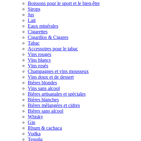
Boissons pour le sport et le bien-être
Sirops
Jus
Lait
Eaux minérales
Cigarettes
Cigarillos & Cigares
Tabac
Accessoires pour le tabac
Vins rouges
Vins blancs
Vins rosés
Champagnes et vins mousseux
Vins doux et de dessert
Bières blondes
Vins sans alcool
Bières artisanales et spéciales
Bières blanches
Bières mèlangées et cidres
Bières sans alcool
Whisky
Gin
Rhum & cachaça
Vodka
Tequila