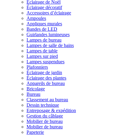
Éclairage de Noël
Éclairage décoratif
Accessoires d’éclairage
Ampoules
Appliques murales
Bandes de LED
Guirlandes lumineuses
Lampes de bureau
Lampes de salle de bains
Lampes de table
Lampes sur pied
Lampes suspendues
Plafonniers
Éclairage de jardin
Éclairage des plantes
Appareils de bureau
Bricolage
Bureau
Classement au bureau
Dessin technique
Entreposage & expédition
Gestion du câblage
Mobilier de bureau
Mobilier de bureau
Papeterie