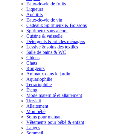
Eaux-de-vie de fruits
Liqueurs
Apéritifs
Eaux-de-vie de vin
Cadeaux Spiritueux & Boissons
Spiritueux sans alcool
Cuisine & vaisselle
Détergents & articles ménagers
Lessive & soins des textiles
Salle de bains & WC
Chiens
Chats
Rongeurs
Animaux dans le jardin
Aquariophilie
Terrariophilie
Étang
Mode maternité et allaitement
Tire-lait
Allaitement
Mon bébé
Soins pour maman
Vêtements pour bébé & enfant
Langes
Sommeil