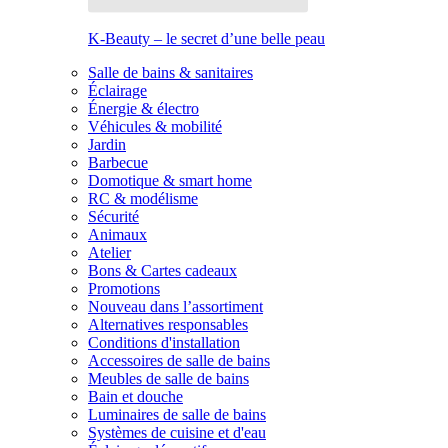
K-Beauty – le secret d’une belle peau
Salle de bains & sanitaires
Éclairage
Énergie & électro
Véhicules & mobilité
Jardin
Barbecue
Domotique & smart home
RC & modélisme
Sécurité
Animaux
Atelier
Bons & Cartes cadeaux
Promotions
Nouveau dans l’assortiment
Alternatives responsables
Conditions d'installation
Accessoires de salle de bains
Meubles de salle de bains
Bain et douche
Luminaires de salle de bains
Systèmes de cuisine et d'eau