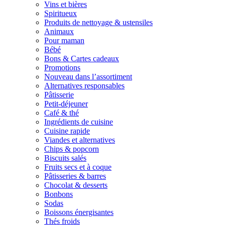
Vins et bières
Spiritueux
Produits de nettoyage & ustensiles
Animaux
Pour maman
Bébé
Bons & Cartes cadeaux
Promotions
Nouveau dans l’assortiment
Alternatives responsables
Pâtisserie
Petit-déjeuner
Café & thé
Ingrédients de cuisine
Cuisine rapide
Viandes et alternatives
Chips & popcorn
Biscuits salés
Fruits secs et à coque
Pâtisseries & barres
Chocolat & desserts
Bonbons
Sodas
Boissons énergisantes
Thés froids