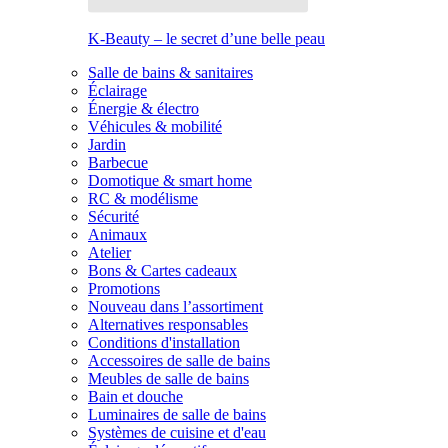
K-Beauty – le secret d’une belle peau
Salle de bains & sanitaires
Éclairage
Énergie & électro
Véhicules & mobilité
Jardin
Barbecue
Domotique & smart home
RC & modélisme
Sécurité
Animaux
Atelier
Bons & Cartes cadeaux
Promotions
Nouveau dans l’assortiment
Alternatives responsables
Conditions d'installation
Accessoires de salle de bains
Meubles de salle de bains
Bain et douche
Luminaires de salle de bains
Systèmes de cuisine et d'eau