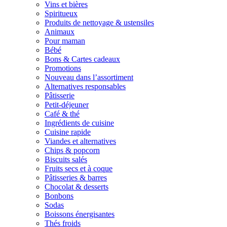
Vins et bières
Spiritueux
Produits de nettoyage & ustensiles
Animaux
Pour maman
Bébé
Bons & Cartes cadeaux
Promotions
Nouveau dans l’assortiment
Alternatives responsables
Pâtisserie
Petit-déjeuner
Café & thé
Ingrédients de cuisine
Cuisine rapide
Viandes et alternatives
Chips & popcorn
Biscuits salés
Fruits secs et à coque
Pâtisseries & barres
Chocolat & desserts
Bonbons
Sodas
Boissons énergisantes
Thés froids