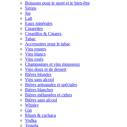
Boissons pour le sport et le bien-être
Sirops
Jus
Lait
Eaux minérales
Cigarettes
Cigarillos & Cigares
Tabac
Accessoires pour le tabac
Vins rouges
Vins blancs
Vins rosés
Champagnes et vins mousseux
Vins doux et de dessert
Bières blondes
Vins sans alcool
Bières artisanales et spéciales
Bières blanches
Bières mèlangées et cidres
Bières sans alcool
Whisky
Gin
Rhum & cachaça
Vodka
Tequila