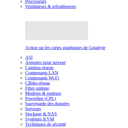
Processeurs
Ventilateurs & refroidisseurs
Action sur les cartes graphiques de Gigabyte
ASI
Armoires pour serveur
Caméras réseau
Composants LAN
Composants Wi-Fi
Câbles réseau
Fibre optique
Modems & routeurs
Powerline (CPL)
Sauvegarde des données
Serveurs
Stockage & NAS
Systèmes KVM
Techniques de sécurité