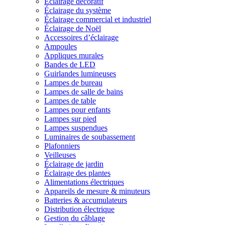
Éclairage décoratif
Éclairage du système
Éclairage commercial et industriel
Éclairage de Noël
Accessoires d’éclairage
Ampoules
Appliques murales
Bandes de LED
Guirlandes lumineuses
Lampes de bureau
Lampes de salle de bains
Lampes de table
Lampes pour enfants
Lampes sur pied
Lampes suspendues
Luminaires de soubassement
Plafonniers
Veilleuses
Éclairage de jardin
Éclairage des plantes
Alimentations électriques
Appareils de mesure & minuteurs
Batteries & accumulateurs
Distribution électrique
Gestion du câblage