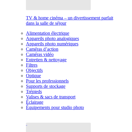
TV & home cinéma – un divertissement parfait
dans la salle de séjour
Alimentation électrique
Appareils photo analogiques
Appareils photo numériques
Caméras d’action
Caméras vidéo
Entretien & nettoyage
Filtres
Objectifs
Optique
Pour les professionnels
Supports de stockage
Trépieds
Valises & sacs de transport
Éclairage
Équipements pour studio photo