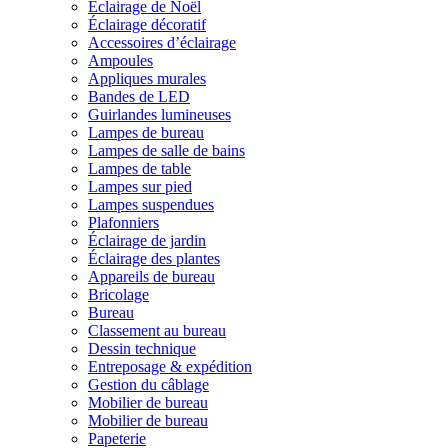
Éclairage de Noël
Éclairage décoratif
Accessoires d’éclairage
Ampoules
Appliques murales
Bandes de LED
Guirlandes lumineuses
Lampes de bureau
Lampes de salle de bains
Lampes de table
Lampes sur pied
Lampes suspendues
Plafonniers
Éclairage de jardin
Éclairage des plantes
Appareils de bureau
Bricolage
Bureau
Classement au bureau
Dessin technique
Entreposage & expédition
Gestion du câblage
Mobilier de bureau
Mobilier de bureau
Papeterie