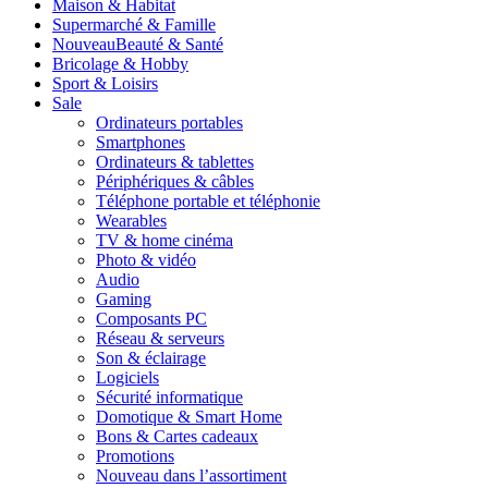
Maison & Habitat
Supermarché & Famille
Nouveau
Beauté & Santé
Bricolage & Hobby
Sport & Loisirs
Sale
Ordinateurs portables
Smartphones
Ordinateurs & tablettes
Périphériques & câbles
Téléphone portable et téléphonie
Wearables
TV & home cinéma
Photo & vidéo
Audio
Gaming
Composants PC
Réseau & serveurs
Son & éclairage
Logiciels
Sécurité informatique
Domotique & Smart Home
Bons & Cartes cadeaux
Promotions
Nouveau dans l’assortiment