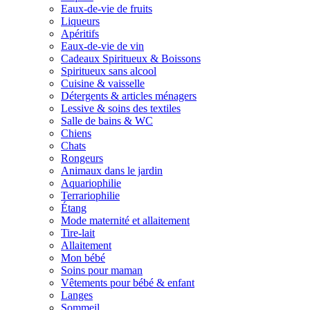
Eaux-de-vie de fruits
Liqueurs
Apéritifs
Eaux-de-vie de vin
Cadeaux Spiritueux & Boissons
Spiritueux sans alcool
Cuisine & vaisselle
Détergents & articles ménagers
Lessive & soins des textiles
Salle de bains & WC
Chiens
Chats
Rongeurs
Animaux dans le jardin
Aquariophilie
Terrariophilie
Étang
Mode maternité et allaitement
Tire-lait
Allaitement
Mon bébé
Soins pour maman
Vêtements pour bébé & enfant
Langes
Sommeil