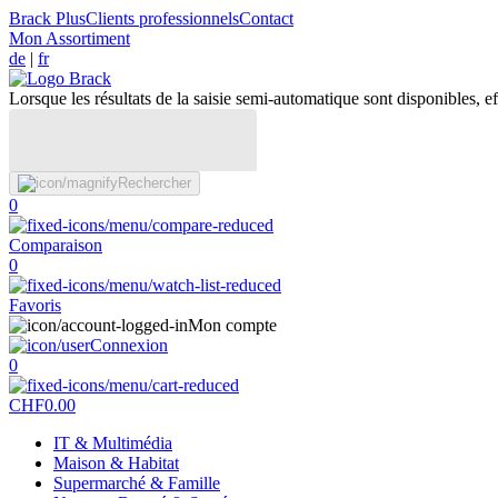
Brack Plus
Clients professionnels
Contact
Mon Assortiment
de
|
fr
Lorsque les résultats de la saisie semi-automatique sont disponibles, eff
Rechercher
0
Comparaison
0
Favoris
Mon compte
Connexion
0
CHF
0.00
IT & Multimédia
Maison & Habitat
Supermarché & Famille