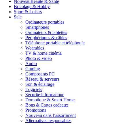
Nouveau
Beauté & Santé
Bricolage & Hobby
Sport & Loisirs
Sale
Ordinateurs portables
Smartphones
Ordinateurs & tablettes
Périphériques & câbles
Téléphone portable et téléphonie
Wearables
TV & home cinéma
Photo & vidéo
Audio
Gaming
Composants PC
Réseau & serveurs
Son & éclairage
Logiciels
Sécurité informatique
Domotique & Smart Home
Bons & Cartes cadeaux
Promotions
Nouveau dans l’assortiment
Alternatives responsables