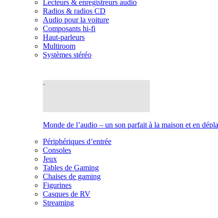
Lecteurs & enregistreurs audio
Radios & radios CD
Audio pour la voiture
Composants hi-fi
Haut-parleurs
Multiroom
Systèmes stéréo
Monde de l’audio – un son parfait à la maison et en dép
Périphériques d’entrée
Consoles
Jeux
Tables de Gaming
Chaises de gaming
Figurines
Casques de RV
Streaming