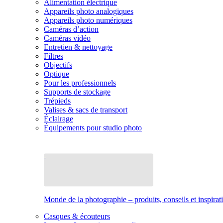
Alimentation électrique
Appareils photo analogiques
Appareils photo numériques
Caméras d’action
Caméras vidéo
Entretien & nettoyage
Filtres
Objectifs
Optique
Pour les professionnels
Supports de stockage
Trépieds
Valises & sacs de transport
Éclairage
Équipements pour studio photo
Monde de la photographie – produits, conseils et inspirat
Casques & écouteurs