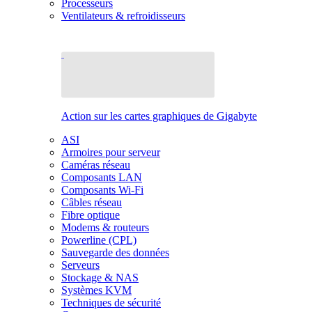
Processeurs
Ventilateurs & refroidisseurs
Action sur les cartes graphiques de Gigabyte
ASI
Armoires pour serveur
Caméras réseau
Composants LAN
Composants Wi-Fi
Câbles réseau
Fibre optique
Modems & routeurs
Powerline (CPL)
Sauvegarde des données
Serveurs
Stockage & NAS
Systèmes KVM
Techniques de sécurité