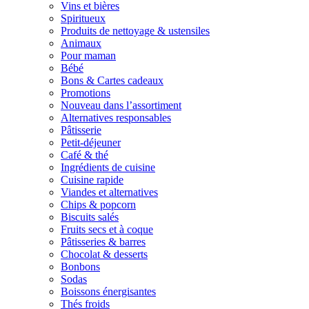
Vins et bières
Spiritueux
Produits de nettoyage & ustensiles
Animaux
Pour maman
Bébé
Bons & Cartes cadeaux
Promotions
Nouveau dans l’assortiment
Alternatives responsables
Pâtisserie
Petit-déjeuner
Café & thé
Ingrédients de cuisine
Cuisine rapide
Viandes et alternatives
Chips & popcorn
Biscuits salés
Fruits secs et à coque
Pâtisseries & barres
Chocolat & desserts
Bonbons
Sodas
Boissons énergisantes
Thés froids