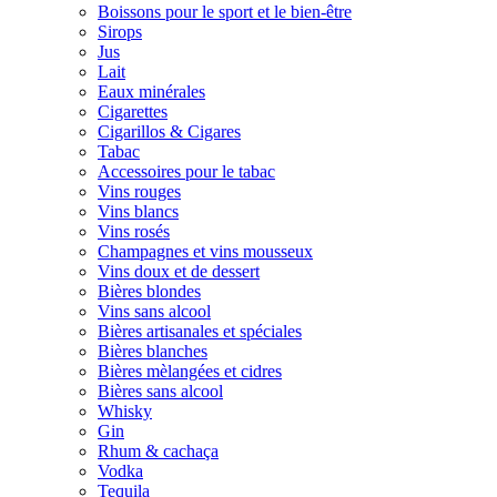
Boissons pour le sport et le bien-être
Sirops
Jus
Lait
Eaux minérales
Cigarettes
Cigarillos & Cigares
Tabac
Accessoires pour le tabac
Vins rouges
Vins blancs
Vins rosés
Champagnes et vins mousseux
Vins doux et de dessert
Bières blondes
Vins sans alcool
Bières artisanales et spéciales
Bières blanches
Bières mèlangées et cidres
Bières sans alcool
Whisky
Gin
Rhum & cachaça
Vodka
Tequila