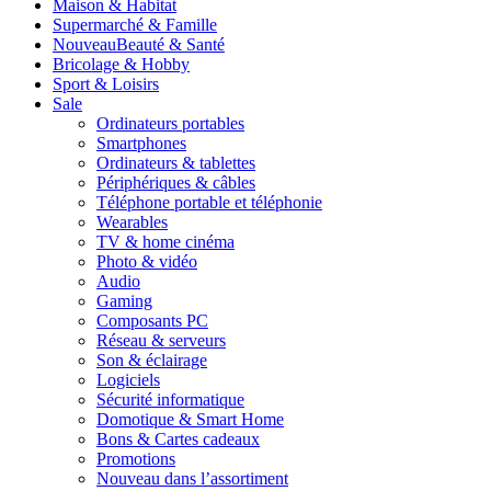
Maison & Habitat
Supermarché & Famille
Nouveau
Beauté & Santé
Bricolage & Hobby
Sport & Loisirs
Sale
Ordinateurs portables
Smartphones
Ordinateurs & tablettes
Périphériques & câbles
Téléphone portable et téléphonie
Wearables
TV & home cinéma
Photo & vidéo
Audio
Gaming
Composants PC
Réseau & serveurs
Son & éclairage
Logiciels
Sécurité informatique
Domotique & Smart Home
Bons & Cartes cadeaux
Promotions
Nouveau dans l’assortiment