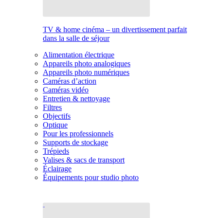
TV & home cinéma – un divertissement parfait
dans la salle de séjour
Alimentation électrique
Appareils photo analogiques
Appareils photo numériques
Caméras d’action
Caméras vidéo
Entretien & nettoyage
Filtres
Objectifs
Optique
Pour les professionnels
Supports de stockage
Trépieds
Valises & sacs de transport
Éclairage
Équipements pour studio photo