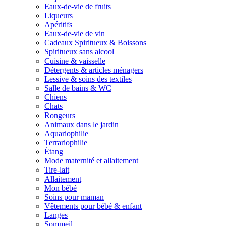
Eaux-de-vie de fruits
Liqueurs
Apéritifs
Eaux-de-vie de vin
Cadeaux Spiritueux & Boissons
Spiritueux sans alcool
Cuisine & vaisselle
Détergents & articles ménagers
Lessive & soins des textiles
Salle de bains & WC
Chiens
Chats
Rongeurs
Animaux dans le jardin
Aquariophilie
Terrariophilie
Étang
Mode maternité et allaitement
Tire-lait
Allaitement
Mon bébé
Soins pour maman
Vêtements pour bébé & enfant
Langes
Sommeil