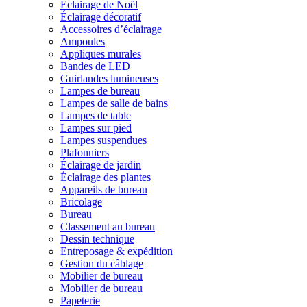
Éclairage de Noël
Éclairage décoratif
Accessoires d’éclairage
Ampoules
Appliques murales
Bandes de LED
Guirlandes lumineuses
Lampes de bureau
Lampes de salle de bains
Lampes de table
Lampes sur pied
Lampes suspendues
Plafonniers
Éclairage de jardin
Éclairage des plantes
Appareils de bureau
Bricolage
Bureau
Classement au bureau
Dessin technique
Entreposage & expédition
Gestion du câblage
Mobilier de bureau
Mobilier de bureau
Papeterie