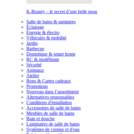
K-Beauty – le secret d’une belle peau
Salle de bains & sanitaires
Éclairage
Énergie & électro
Véhicules & mobilité
Jardin
Barbecue
Domotique & smart home
RC & modélisme
Sécurité
Animaux
Atelier
Bons & Cartes cadeaux
Promotions
Nouveau dans l’assortiment
Alternatives responsables
Conditions d'installation
Accessoires de salle de bains
Meubles de salle de bains
Bain et douche
Luminaires de salle de bains
Systèmes de cuisine et d'eau