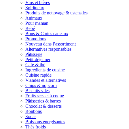
Vins et bières
Spiritueux
Produits de nettoyage & ustensiles
Animaux
Pour maman
Bébé
Bons & Cartes cadeaux
Promotions
Nouveau dans l’assortiment
Alternatives responsables
Pâtisserie
Petit-déjeuner
Café & thé
Ingrédients de cuisine
Cuisine rapide
Viandes et alternatives
Chips & popcorn
Biscuits salés
Fruits secs et à coque
Pâtisseries & barres
Chocolat & desserts
Bonbons
Sodas
Boissons énergisantes
Thés froids