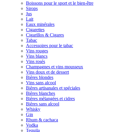
Boissons pour le sport et le bien-être
Sirops
Jus
Lait
Eaux minérales
Cigarettes
Cigarillos & Cigares
Tabac
Accessoires pour le tabac
Vins rouges
Vins blancs
Vins rosés
Champagnes et vins mousseux
Vins doux et de dessert
Bières blondes
Vins sans alcool
Bières artisanales et spéciales
Bières blanches
Bières mèlangées et cidres
Bières sans alcool
Whisky
Gin
Rhum & cachaça
Vodka
Tequila