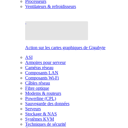
Processeurs
Ventilateurs & refroidisseurs
Action sur les cartes graphiques de Gigabyte
ASI
Armoires pour serveur
Caméras réseau
Composants LAN
Composants Wi-Fi
Câbles réseau
Fibre optique
Modems & routeurs
Powerline (CPL)
Sauvegarde des données
Serveurs
Stockage & NAS
Systèmes KVM
Techniques de sécurité