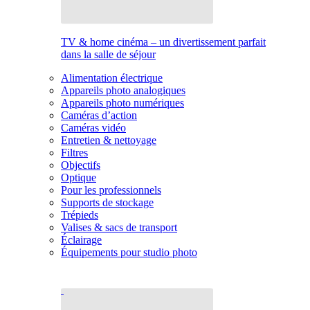
TV & home cinéma – un divertissement parfait
dans la salle de séjour
Alimentation électrique
Appareils photo analogiques
Appareils photo numériques
Caméras d’action
Caméras vidéo
Entretien & nettoyage
Filtres
Objectifs
Optique
Pour les professionnels
Supports de stockage
Trépieds
Valises & sacs de transport
Éclairage
Équipements pour studio photo