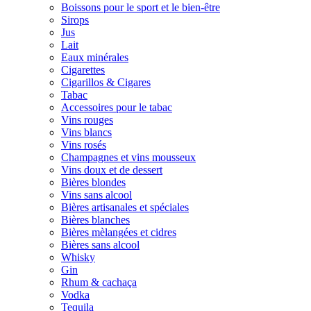
Boissons pour le sport et le bien-être
Sirops
Jus
Lait
Eaux minérales
Cigarettes
Cigarillos & Cigares
Tabac
Accessoires pour le tabac
Vins rouges
Vins blancs
Vins rosés
Champagnes et vins mousseux
Vins doux et de dessert
Bières blondes
Vins sans alcool
Bières artisanales et spéciales
Bières blanches
Bières mèlangées et cidres
Bières sans alcool
Whisky
Gin
Rhum & cachaça
Vodka
Tequila