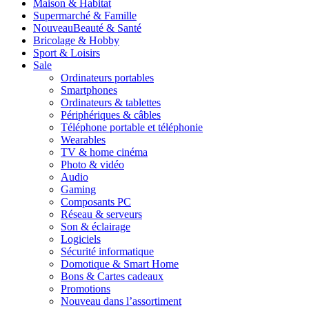
Maison & Habitat
Supermarché & Famille
Nouveau
Beauté & Santé
Bricolage & Hobby
Sport & Loisirs
Sale
Ordinateurs portables
Smartphones
Ordinateurs & tablettes
Périphériques & câbles
Téléphone portable et téléphonie
Wearables
TV & home cinéma
Photo & vidéo
Audio
Gaming
Composants PC
Réseau & serveurs
Son & éclairage
Logiciels
Sécurité informatique
Domotique & Smart Home
Bons & Cartes cadeaux
Promotions
Nouveau dans l’assortiment