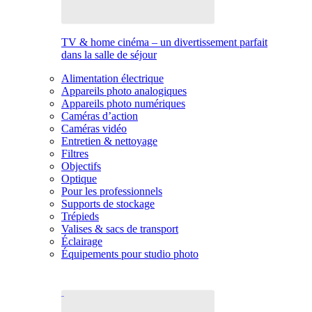
TV & home cinéma – un divertissement parfait
dans la salle de séjour
Alimentation électrique
Appareils photo analogiques
Appareils photo numériques
Caméras d’action
Caméras vidéo
Entretien & nettoyage
Filtres
Objectifs
Optique
Pour les professionnels
Supports de stockage
Trépieds
Valises & sacs de transport
Éclairage
Équipements pour studio photo