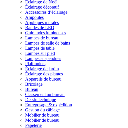
Éclairage de Noël
Éclairage décoratif
Accessoires d’éclairage
Ampoules
Appliques murales
Bandes de LED
Guirlandes lumineuses
Lampes de bureau
Lampes de salle de bains
Lampes de table
Lampes sur pied
Lampes suspendues
Plafonniers
Éclairage de jardin
Éclairage des plantes
Appareils de bureau
Bricolage
Bureau
Classement au bureau
Dessin technique
Entreposage & expédition
Gestion du câblage
Mobilier de bureau
Mobilier de bureau
Papeterie