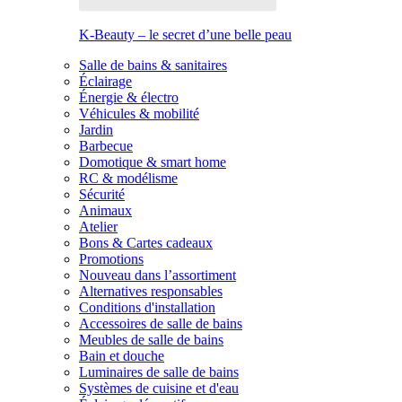
K-Beauty – le secret d’une belle peau
Salle de bains & sanitaires
Éclairage
Énergie & électro
Véhicules & mobilité
Jardin
Barbecue
Domotique & smart home
RC & modélisme
Sécurité
Animaux
Atelier
Bons & Cartes cadeaux
Promotions
Nouveau dans l’assortiment
Alternatives responsables
Conditions d'installation
Accessoires de salle de bains
Meubles de salle de bains
Bain et douche
Luminaires de salle de bains
Systèmes de cuisine et d'eau