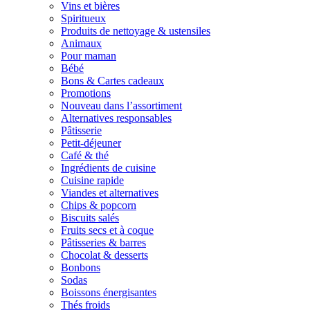
Vins et bières
Spiritueux
Produits de nettoyage & ustensiles
Animaux
Pour maman
Bébé
Bons & Cartes cadeaux
Promotions
Nouveau dans l’assortiment
Alternatives responsables
Pâtisserie
Petit-déjeuner
Café & thé
Ingrédients de cuisine
Cuisine rapide
Viandes et alternatives
Chips & popcorn
Biscuits salés
Fruits secs et à coque
Pâtisseries & barres
Chocolat & desserts
Bonbons
Sodas
Boissons énergisantes
Thés froids