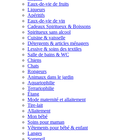
Eaux-de-vie de fruits
Liqueurs
Apéritifs
Eaux-de-vie de vin
Cadeaux Spiritueux & Boissons
Spiritueux sans alcool
Cuisine & vaisselle
Détergents & articles ménagers
Lessive & soins des textiles
Salle de bains & WC
Chiens
Chats
Rongeurs
Animaux dans le jardin
Aquariophilie
Terrariophilie
Étang
Mode maternité et allaitement
Tire-lait
Allaitement
Mon bébé
Soins pour maman
Vêtements pour bébé & enfant
Langes
Sommeil