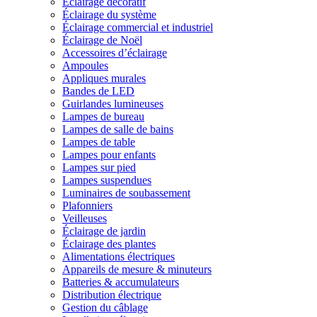
Éclairage décoratif
Éclairage du système
Éclairage commercial et industriel
Éclairage de Noël
Accessoires d’éclairage
Ampoules
Appliques murales
Bandes de LED
Guirlandes lumineuses
Lampes de bureau
Lampes de salle de bains
Lampes de table
Lampes pour enfants
Lampes sur pied
Lampes suspendues
Luminaires de soubassement
Plafonniers
Veilleuses
Éclairage de jardin
Éclairage des plantes
Alimentations électriques
Appareils de mesure & minuteurs
Batteries & accumulateurs
Distribution électrique
Gestion du câblage