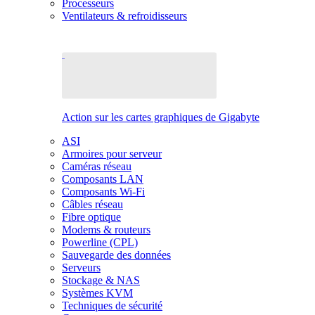
Processeurs
Ventilateurs & refroidisseurs
Action sur les cartes graphiques de Gigabyte
ASI
Armoires pour serveur
Caméras réseau
Composants LAN
Composants Wi-Fi
Câbles réseau
Fibre optique
Modems & routeurs
Powerline (CPL)
Sauvegarde des données
Serveurs
Stockage & NAS
Systèmes KVM
Techniques de sécurité