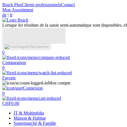
Brack Plus
Clients professionnels
Contact
Mon Assortiment
de
|
fr
Lorsque les résultats de la saisie semi-automatique sont disponibles, eff
Rechercher
0
Comparaison
0
Favoris
Mon compte
Connexion
0
CHF
0.00
IT & Multimédia
Maison & Habitat
Supermarché & Famille