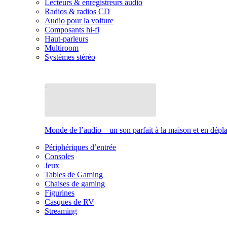
Lecteurs & enregistreurs audio
Radios & radios CD
Audio pour la voiture
Composants hi-fi
Haut-parleurs
Multiroom
Systèmes stéréo
Monde de l’audio – un son parfait à la maison et en dép
Périphériques d’entrée
Consoles
Jeux
Tables de Gaming
Chaises de gaming
Figurines
Casques de RV
Streaming