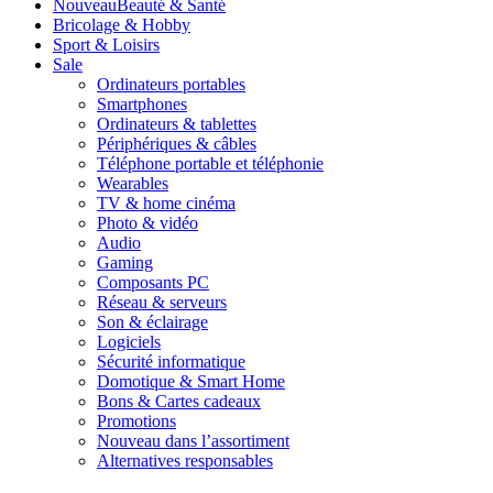
Nouveau
Beauté & Santé
Bricolage & Hobby
Sport & Loisirs
Sale
Ordinateurs portables
Smartphones
Ordinateurs & tablettes
Périphériques & câbles
Téléphone portable et téléphonie
Wearables
TV & home cinéma
Photo & vidéo
Audio
Gaming
Composants PC
Réseau & serveurs
Son & éclairage
Logiciels
Sécurité informatique
Domotique & Smart Home
Bons & Cartes cadeaux
Promotions
Nouveau dans l’assortiment
Alternatives responsables