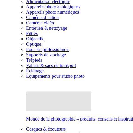
Alimentation électrique
Appareils photo analogiques
Appareils photo numériques
Caméras d’action
Caméras vidéo
Entretien & nettoyage
Filtres
Objectifs
Optique
Pour les professionnels
Supports de stockage
Trépieds
Valises & sacs de transport
Éclairage
Équipements pour studio photo
Monde de la photographie – produits, conseils et inspirat
Casques & écouteurs