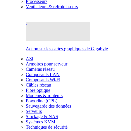
Processeurs
Ventilateurs & refroidisseurs
Action sur les cartes graphiques de Gigabyte
ASI
Armoires pour serveur
Caméras réseau
Composants LAN
Composants Wi-Fi
Câbles réseau
Fibre optique
Modems & routeurs
Powerline (CPL)
Sauvegarde des données
Serveurs
Stockage & NAS
Systèmes KVM
Techniques de sécurité