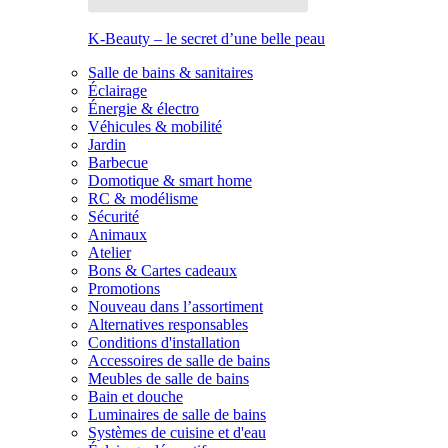
K-Beauty – le secret d’une belle peau
Salle de bains & sanitaires
Éclairage
Énergie & électro
Véhicules & mobilité
Jardin
Barbecue
Domotique & smart home
RC & modélisme
Sécurité
Animaux
Atelier
Bons & Cartes cadeaux
Promotions
Nouveau dans l’assortiment
Alternatives responsables
Conditions d'installation
Accessoires de salle de bains
Meubles de salle de bains
Bain et douche
Luminaires de salle de bains
Systèmes de cuisine et d'eau