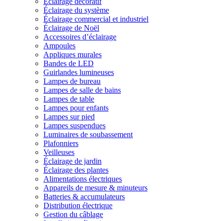
Éclairage décoratif
Éclairage du système
Éclairage commercial et industriel
Éclairage de Noël
Accessoires d’éclairage
Ampoules
Appliques murales
Bandes de LED
Guirlandes lumineuses
Lampes de bureau
Lampes de salle de bains
Lampes de table
Lampes pour enfants
Lampes sur pied
Lampes suspendues
Luminaires de soubassement
Plafonniers
Veilleuses
Éclairage de jardin
Éclairage des plantes
Alimentations électriques
Appareils de mesure & minuteurs
Batteries & accumulateurs
Distribution électrique
Gestion du câblage