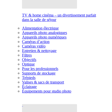
TV & home cinéma – un divertissement parfait
dans la salle de séjour
Alimentation électrique
Appareils photo analogiques
Appareils photo numériques
Caméras d’action
Caméras vidéo
Entretien & nettoyage
Filtres
Objectifs
Optique
Pour les professionnels
Supports de stockage
Trépieds
Valises & sacs de transport
Éclairage
Équipements pour studio photo