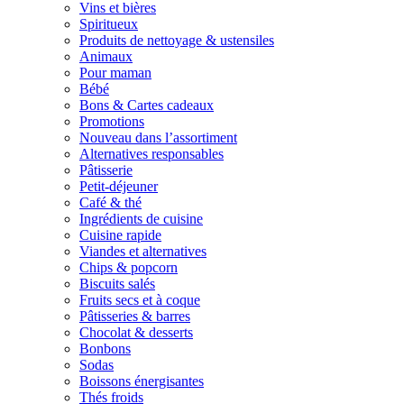
Vins et bières
Spiritueux
Produits de nettoyage & ustensiles
Animaux
Pour maman
Bébé
Bons & Cartes cadeaux
Promotions
Nouveau dans l’assortiment
Alternatives responsables
Pâtisserie
Petit-déjeuner
Café & thé
Ingrédients de cuisine
Cuisine rapide
Viandes et alternatives
Chips & popcorn
Biscuits salés
Fruits secs et à coque
Pâtisseries & barres
Chocolat & desserts
Bonbons
Sodas
Boissons énergisantes
Thés froids