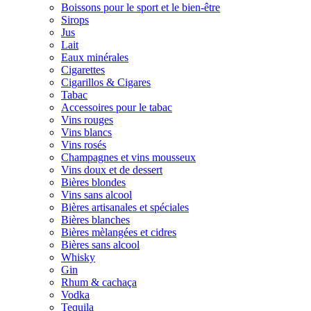
Boissons pour le sport et le bien-être
Sirops
Jus
Lait
Eaux minérales
Cigarettes
Cigarillos & Cigares
Tabac
Accessoires pour le tabac
Vins rouges
Vins blancs
Vins rosés
Champagnes et vins mousseux
Vins doux et de dessert
Bières blondes
Vins sans alcool
Bières artisanales et spéciales
Bières blanches
Bières mèlangées et cidres
Bières sans alcool
Whisky
Gin
Rhum & cachaça
Vodka
Tequila