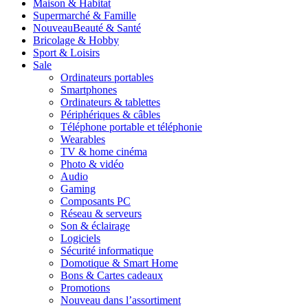
Maison & Habitat
Supermarché & Famille
Nouveau
Beauté & Santé
Bricolage & Hobby
Sport & Loisirs
Sale
Ordinateurs portables
Smartphones
Ordinateurs & tablettes
Périphériques & câbles
Téléphone portable et téléphonie
Wearables
TV & home cinéma
Photo & vidéo
Audio
Gaming
Composants PC
Réseau & serveurs
Son & éclairage
Logiciels
Sécurité informatique
Domotique & Smart Home
Bons & Cartes cadeaux
Promotions
Nouveau dans l’assortiment