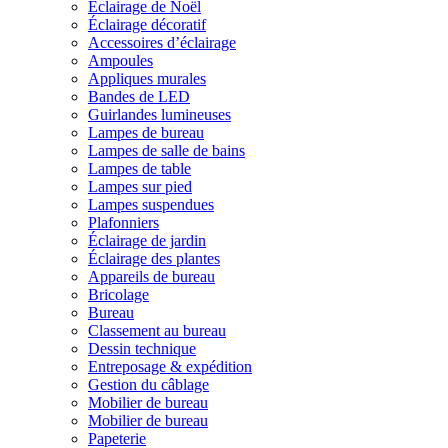
Éclairage de Noël
Éclairage décoratif
Accessoires d’éclairage
Ampoules
Appliques murales
Bandes de LED
Guirlandes lumineuses
Lampes de bureau
Lampes de salle de bains
Lampes de table
Lampes sur pied
Lampes suspendues
Plafonniers
Éclairage de jardin
Éclairage des plantes
Appareils de bureau
Bricolage
Bureau
Classement au bureau
Dessin technique
Entreposage & expédition
Gestion du câblage
Mobilier de bureau
Mobilier de bureau
Papeterie