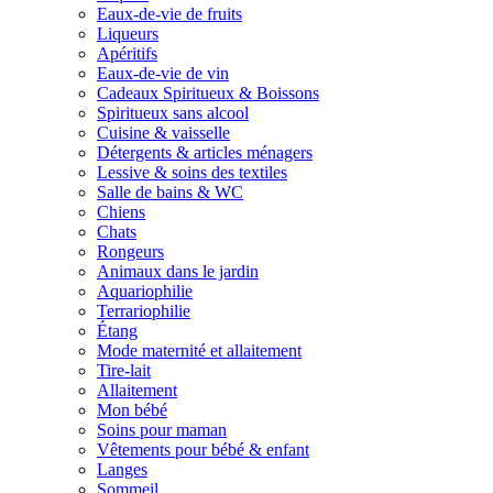
Eaux-de-vie de fruits
Liqueurs
Apéritifs
Eaux-de-vie de vin
Cadeaux Spiritueux & Boissons
Spiritueux sans alcool
Cuisine & vaisselle
Détergents & articles ménagers
Lessive & soins des textiles
Salle de bains & WC
Chiens
Chats
Rongeurs
Animaux dans le jardin
Aquariophilie
Terrariophilie
Étang
Mode maternité et allaitement
Tire-lait
Allaitement
Mon bébé
Soins pour maman
Vêtements pour bébé & enfant
Langes
Sommeil