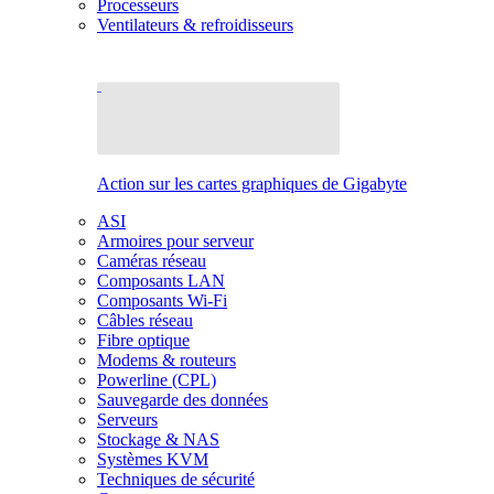
Processeurs
Ventilateurs & refroidisseurs
Action sur les cartes graphiques de Gigabyte
ASI
Armoires pour serveur
Caméras réseau
Composants LAN
Composants Wi-Fi
Câbles réseau
Fibre optique
Modems & routeurs
Powerline (CPL)
Sauvegarde des données
Serveurs
Stockage & NAS
Systèmes KVM
Techniques de sécurité