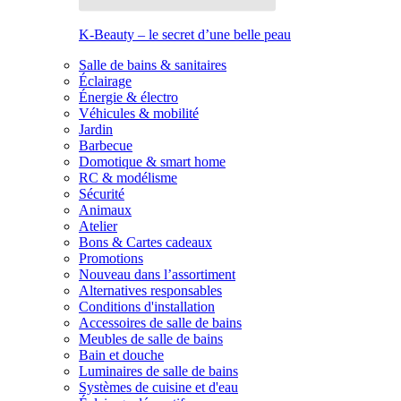
K-Beauty – le secret d’une belle peau
Salle de bains & sanitaires
Éclairage
Énergie & électro
Véhicules & mobilité
Jardin
Barbecue
Domotique & smart home
RC & modélisme
Sécurité
Animaux
Atelier
Bons & Cartes cadeaux
Promotions
Nouveau dans l’assortiment
Alternatives responsables
Conditions d'installation
Accessoires de salle de bains
Meubles de salle de bains
Bain et douche
Luminaires de salle de bains
Systèmes de cuisine et d'eau