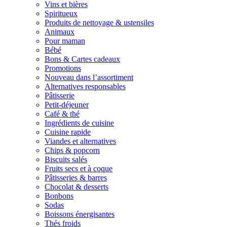
Vins et bières
Spiritueux
Produits de nettoyage & ustensiles
Animaux
Pour maman
Bébé
Bons & Cartes cadeaux
Promotions
Nouveau dans l’assortiment
Alternatives responsables
Pâtisserie
Petit-déjeuner
Café & thé
Ingrédients de cuisine
Cuisine rapide
Viandes et alternatives
Chips & popcorn
Biscuits salés
Fruits secs et à coque
Pâtisseries & barres
Chocolat & desserts
Bonbons
Sodas
Boissons énergisantes
Thés froids