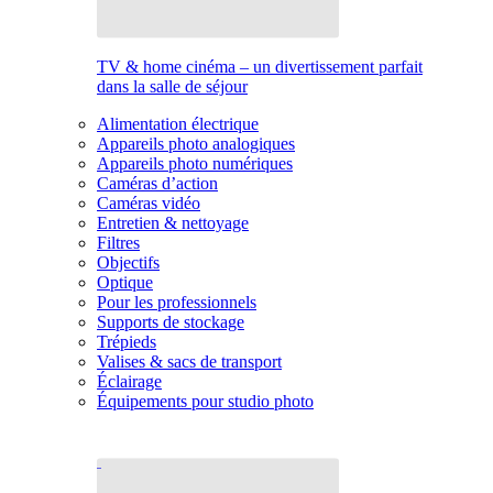
TV & home cinéma – un divertissement parfait
dans la salle de séjour
Alimentation électrique
Appareils photo analogiques
Appareils photo numériques
Caméras d’action
Caméras vidéo
Entretien & nettoyage
Filtres
Objectifs
Optique
Pour les professionnels
Supports de stockage
Trépieds
Valises & sacs de transport
Éclairage
Équipements pour studio photo