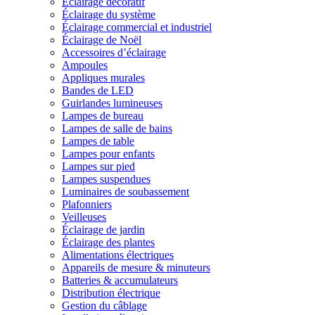
Éclairage décoratif
Éclairage du système
Éclairage commercial et industriel
Éclairage de Noël
Accessoires d’éclairage
Ampoules
Appliques murales
Bandes de LED
Guirlandes lumineuses
Lampes de bureau
Lampes de salle de bains
Lampes de table
Lampes pour enfants
Lampes sur pied
Lampes suspendues
Luminaires de soubassement
Plafonniers
Veilleuses
Éclairage de jardin
Éclairage des plantes
Alimentations électriques
Appareils de mesure & minuteurs
Batteries & accumulateurs
Distribution électrique
Gestion du câblage