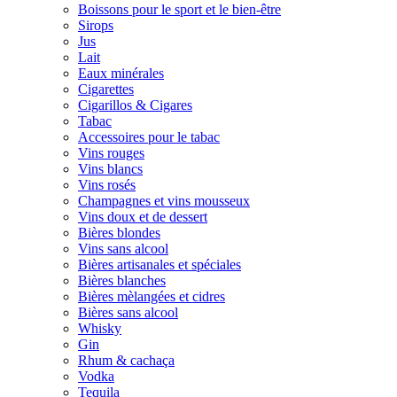
Boissons pour le sport et le bien-être
Sirops
Jus
Lait
Eaux minérales
Cigarettes
Cigarillos & Cigares
Tabac
Accessoires pour le tabac
Vins rouges
Vins blancs
Vins rosés
Champagnes et vins mousseux
Vins doux et de dessert
Bières blondes
Vins sans alcool
Bières artisanales et spéciales
Bières blanches
Bières mèlangées et cidres
Bières sans alcool
Whisky
Gin
Rhum & cachaça
Vodka
Tequila