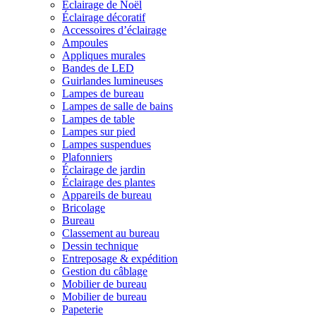
Éclairage de Noël
Éclairage décoratif
Accessoires d’éclairage
Ampoules
Appliques murales
Bandes de LED
Guirlandes lumineuses
Lampes de bureau
Lampes de salle de bains
Lampes de table
Lampes sur pied
Lampes suspendues
Plafonniers
Éclairage de jardin
Éclairage des plantes
Appareils de bureau
Bricolage
Bureau
Classement au bureau
Dessin technique
Entreposage & expédition
Gestion du câblage
Mobilier de bureau
Mobilier de bureau
Papeterie