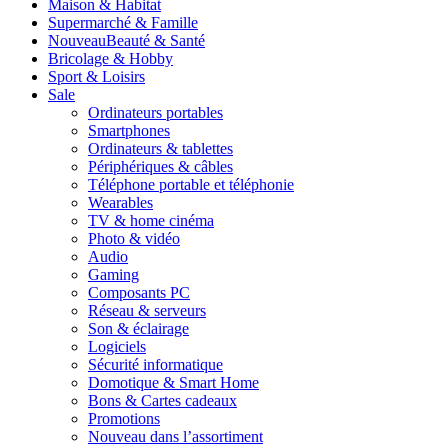
Maison & Habitat
Supermarché & Famille
Nouveau
Beauté & Santé
Bricolage & Hobby
Sport & Loisirs
Sale
Ordinateurs portables
Smartphones
Ordinateurs & tablettes
Périphériques & câbles
Téléphone portable et téléphonie
Wearables
TV & home cinéma
Photo & vidéo
Audio
Gaming
Composants PC
Réseau & serveurs
Son & éclairage
Logiciels
Sécurité informatique
Domotique & Smart Home
Bons & Cartes cadeaux
Promotions
Nouveau dans l’assortiment