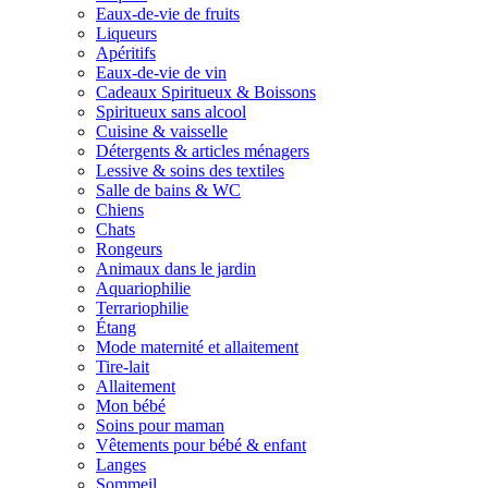
Eaux-de-vie de fruits
Liqueurs
Apéritifs
Eaux-de-vie de vin
Cadeaux Spiritueux & Boissons
Spiritueux sans alcool
Cuisine & vaisselle
Détergents & articles ménagers
Lessive & soins des textiles
Salle de bains & WC
Chiens
Chats
Rongeurs
Animaux dans le jardin
Aquariophilie
Terrariophilie
Étang
Mode maternité et allaitement
Tire-lait
Allaitement
Mon bébé
Soins pour maman
Vêtements pour bébé & enfant
Langes
Sommeil