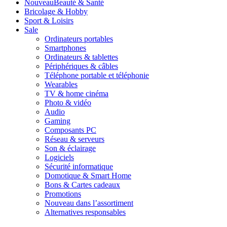
Nouveau
Beauté & Santé
Bricolage & Hobby
Sport & Loisirs
Sale
Ordinateurs portables
Smartphones
Ordinateurs & tablettes
Périphériques & câbles
Téléphone portable et téléphonie
Wearables
TV & home cinéma
Photo & vidéo
Audio
Gaming
Composants PC
Réseau & serveurs
Son & éclairage
Logiciels
Sécurité informatique
Domotique & Smart Home
Bons & Cartes cadeaux
Promotions
Nouveau dans l’assortiment
Alternatives responsables