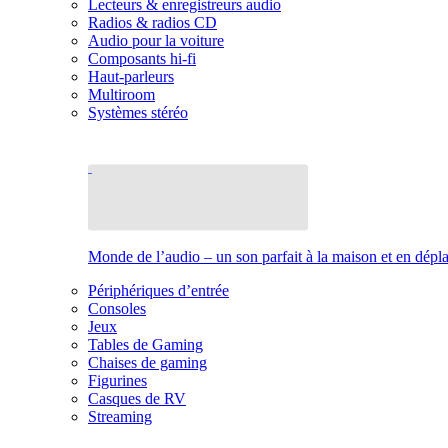
Lecteurs & enregistreurs audio
Radios & radios CD
Audio pour la voiture
Composants hi-fi
Haut-parleurs
Multiroom
Systèmes stéréo
Monde de l’audio – un son parfait à la maison et en dép
Périphériques d’entrée
Consoles
Jeux
Tables de Gaming
Chaises de gaming
Figurines
Casques de RV
Streaming