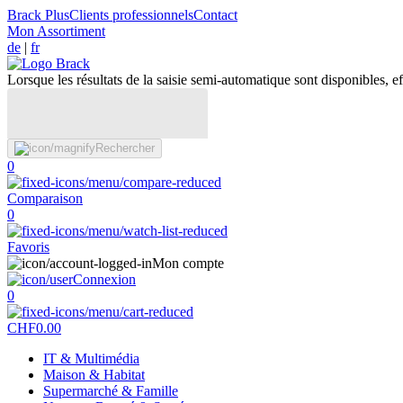
Brack Plus
Clients professionnels
Contact
Mon Assortiment
de
|
fr
Lorsque les résultats de la saisie semi-automatique sont disponibles, eff
Rechercher
0
Comparaison
0
Favoris
Mon compte
Connexion
0
CHF
0.00
IT & Multimédia
Maison & Habitat
Supermarché & Famille