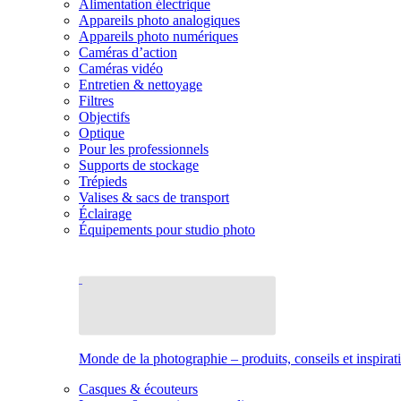
Alimentation électrique
Appareils photo analogiques
Appareils photo numériques
Caméras d’action
Caméras vidéo
Entretien & nettoyage
Filtres
Objectifs
Optique
Pour les professionnels
Supports de stockage
Trépieds
Valises & sacs de transport
Éclairage
Équipements pour studio photo
Monde de la photographie – produits, conseils et inspirat
Casques & écouteurs