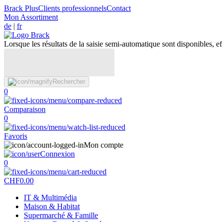
Brack Plus
Clients professionnels
Contact
Mon Assortiment
de
|
fr
Lorsque les résultats de la saisie semi-automatique sont disponibles, eff
Rechercher
0
Comparaison
0
Favoris
Mon compte
Connexion
0
CHF
0.00
IT & Multimédia
Maison & Habitat
Supermarché & Famille