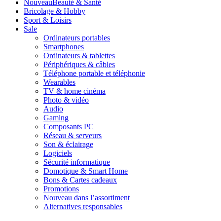
Nouveau
Beauté & Santé
Bricolage & Hobby
Sport & Loisirs
Sale
Ordinateurs portables
Smartphones
Ordinateurs & tablettes
Périphériques & câbles
Téléphone portable et téléphonie
Wearables
TV & home cinéma
Photo & vidéo
Audio
Gaming
Composants PC
Réseau & serveurs
Son & éclairage
Logiciels
Sécurité informatique
Domotique & Smart Home
Bons & Cartes cadeaux
Promotions
Nouveau dans l’assortiment
Alternatives responsables