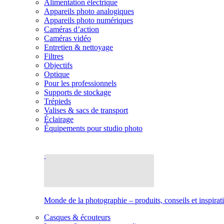
Alimentation électrique
Appareils photo analogiques
Appareils photo numériques
Caméras d’action
Caméras vidéo
Entretien & nettoyage
Filtres
Objectifs
Optique
Pour les professionnels
Supports de stockage
Trépieds
Valises & sacs de transport
Éclairage
Équipements pour studio photo
Monde de la photographie – produits, conseils et inspirat
Casques & écouteurs