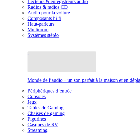
Lecteurs & enregistreurs audio
Radios & radios CD
Audio pour la voiture
Composants hi-fi
Haut-parleurs
Multiroom
Systèmes stéréo
Monde de l’audio – un son parfait à la maison et en dép
Périphériques d’entrée
Consoles
Jeux
Tables de Gaming
Chaises de gaming
Figurines
Casques de RV
Streaming