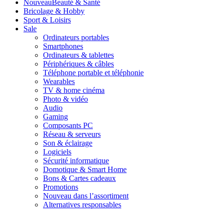
Nouveau
Beauté & Santé
Bricolage & Hobby
Sport & Loisirs
Sale
Ordinateurs portables
Smartphones
Ordinateurs & tablettes
Périphériques & câbles
Téléphone portable et téléphonie
Wearables
TV & home cinéma
Photo & vidéo
Audio
Gaming
Composants PC
Réseau & serveurs
Son & éclairage
Logiciels
Sécurité informatique
Domotique & Smart Home
Bons & Cartes cadeaux
Promotions
Nouveau dans l’assortiment
Alternatives responsables