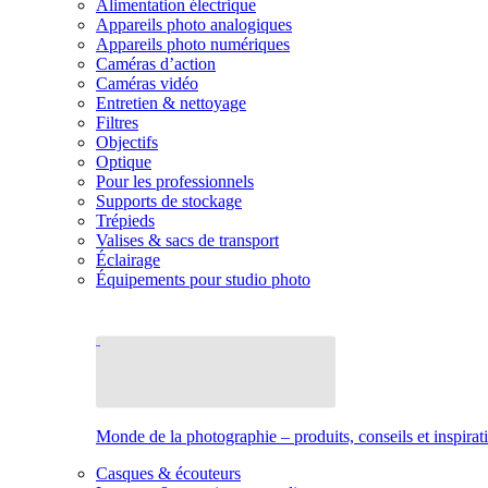
Alimentation électrique
Appareils photo analogiques
Appareils photo numériques
Caméras d’action
Caméras vidéo
Entretien & nettoyage
Filtres
Objectifs
Optique
Pour les professionnels
Supports de stockage
Trépieds
Valises & sacs de transport
Éclairage
Équipements pour studio photo
Monde de la photographie – produits, conseils et inspirat
Casques & écouteurs