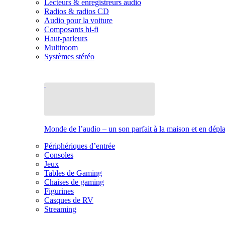
Lecteurs & enregistreurs audio
Radios & radios CD
Audio pour la voiture
Composants hi-fi
Haut-parleurs
Multiroom
Systèmes stéréo
Monde de l’audio – un son parfait à la maison et en dép
Périphériques d’entrée
Consoles
Jeux
Tables de Gaming
Chaises de gaming
Figurines
Casques de RV
Streaming