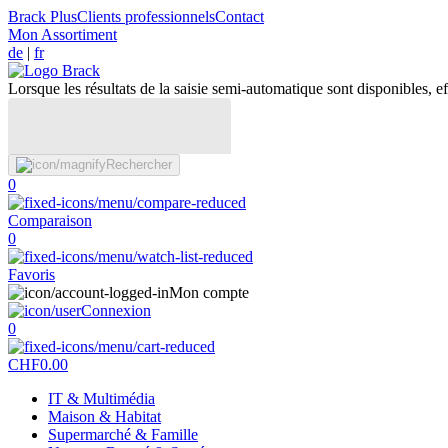
Brack Plus
Clients professionnels
Contact
Mon Assortiment
de
|
fr
Lorsque les résultats de la saisie semi-automatique sont disponibles, eff
Rechercher
0
Comparaison
0
Favoris
Mon compte
Connexion
0
CHF
0.00
IT & Multimédia
Maison & Habitat
Supermarché & Famille