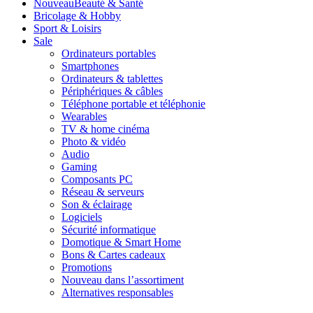
Nouveau
Beauté & Santé
Bricolage & Hobby
Sport & Loisirs
Sale
Ordinateurs portables
Smartphones
Ordinateurs & tablettes
Périphériques & câbles
Téléphone portable et téléphonie
Wearables
TV & home cinéma
Photo & vidéo
Audio
Gaming
Composants PC
Réseau & serveurs
Son & éclairage
Logiciels
Sécurité informatique
Domotique & Smart Home
Bons & Cartes cadeaux
Promotions
Nouveau dans l’assortiment
Alternatives responsables