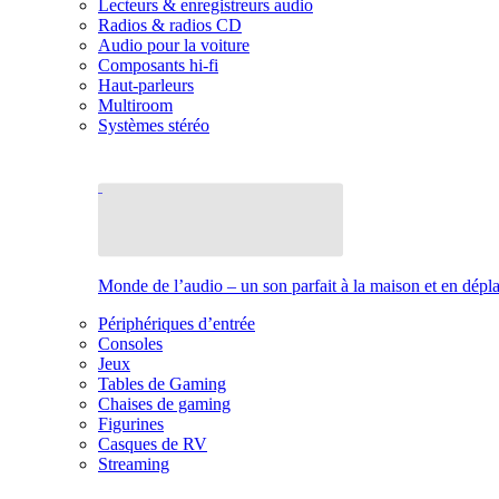
Lecteurs & enregistreurs audio
Radios & radios CD
Audio pour la voiture
Composants hi-fi
Haut-parleurs
Multiroom
Systèmes stéréo
Monde de l’audio – un son parfait à la maison et en dép
Périphériques d’entrée
Consoles
Jeux
Tables de Gaming
Chaises de gaming
Figurines
Casques de RV
Streaming