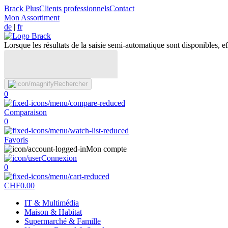
Brack Plus
Clients professionnels
Contact
Mon Assortiment
de
|
fr
Lorsque les résultats de la saisie semi-automatique sont disponibles, eff
Rechercher
0
Comparaison
0
Favoris
Mon compte
Connexion
0
CHF
0.00
IT & Multimédia
Maison & Habitat
Supermarché & Famille