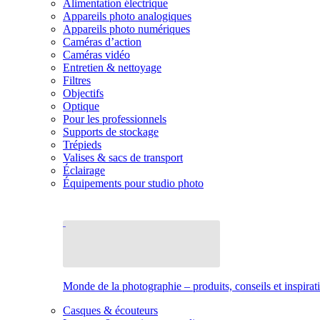
Alimentation électrique
Appareils photo analogiques
Appareils photo numériques
Caméras d’action
Caméras vidéo
Entretien & nettoyage
Filtres
Objectifs
Optique
Pour les professionnels
Supports de stockage
Trépieds
Valises & sacs de transport
Éclairage
Équipements pour studio photo
Monde de la photographie – produits, conseils et inspirat
Casques & écouteurs