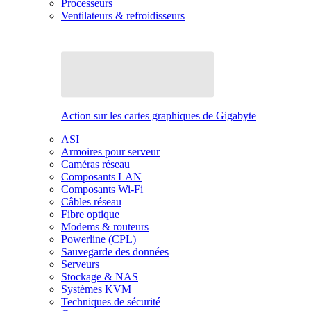
Processeurs
Ventilateurs & refroidisseurs
Action sur les cartes graphiques de Gigabyte
ASI
Armoires pour serveur
Caméras réseau
Composants LAN
Composants Wi-Fi
Câbles réseau
Fibre optique
Modems & routeurs
Powerline (CPL)
Sauvegarde des données
Serveurs
Stockage & NAS
Systèmes KVM
Techniques de sécurité