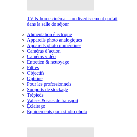
TV & home cinéma – un divertissement parfait
dans la salle de séjour
Alimentation électrique
Appareils photo analogiques
Appareils photo numériques
Caméras d’action
Caméras vidéo
Entretien & nettoyage
Filtres
Objectifs
Optique
Pour les professionnels
Supports de stockage
Trépieds
Valises & sacs de transport
Éclairage
Équipements pour studio photo