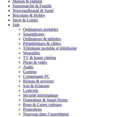
Maison & Habitat
Supermarché & Famille
Nouveau
Beauté & Santé
Bricolage & Hobby
Sport & Loisirs
Sale
Ordinateurs portables
Smartphones
Ordinateurs & tablettes
Périphériques & câbles
Téléphone portable et téléphonie
Wearables
TV & home cinéma
Photo & vidéo
Audio
Gaming
Composants PC
Réseau & serveurs
Son & éclairage
Logiciels
Sécurité informatique
Domotique & Smart Home
Bons & Cartes cadeaux
Promotions
Nouveau dans l’assortiment