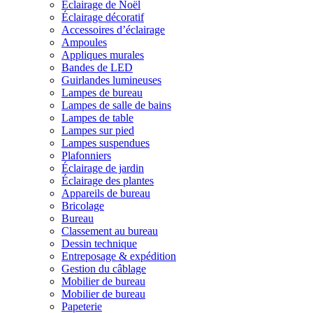
Éclairage de Noël
Éclairage décoratif
Accessoires d’éclairage
Ampoules
Appliques murales
Bandes de LED
Guirlandes lumineuses
Lampes de bureau
Lampes de salle de bains
Lampes de table
Lampes sur pied
Lampes suspendues
Plafonniers
Éclairage de jardin
Éclairage des plantes
Appareils de bureau
Bricolage
Bureau
Classement au bureau
Dessin technique
Entreposage & expédition
Gestion du câblage
Mobilier de bureau
Mobilier de bureau
Papeterie