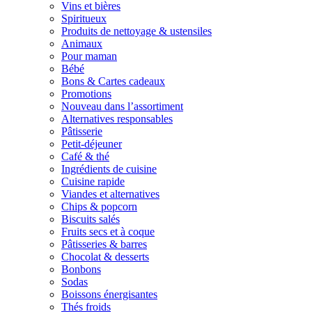
Vins et bières
Spiritueux
Produits de nettoyage & ustensiles
Animaux
Pour maman
Bébé
Bons & Cartes cadeaux
Promotions
Nouveau dans l’assortiment
Alternatives responsables
Pâtisserie
Petit-déjeuner
Café & thé
Ingrédients de cuisine
Cuisine rapide
Viandes et alternatives
Chips & popcorn
Biscuits salés
Fruits secs et à coque
Pâtisseries & barres
Chocolat & desserts
Bonbons
Sodas
Boissons énergisantes
Thés froids