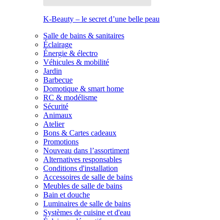
K-Beauty – le secret d’une belle peau
Salle de bains & sanitaires
Éclairage
Énergie & électro
Véhicules & mobilité
Jardin
Barbecue
Domotique & smart home
RC & modélisme
Sécurité
Animaux
Atelier
Bons & Cartes cadeaux
Promotions
Nouveau dans l’assortiment
Alternatives responsables
Conditions d'installation
Accessoires de salle de bains
Meubles de salle de bains
Bain et douche
Luminaires de salle de bains
Systèmes de cuisine et d'eau