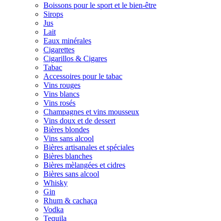
Boissons pour le sport et le bien-être
Sirops
Jus
Lait
Eaux minérales
Cigarettes
Cigarillos & Cigares
Tabac
Accessoires pour le tabac
Vins rouges
Vins blancs
Vins rosés
Champagnes et vins mousseux
Vins doux et de dessert
Bières blondes
Vins sans alcool
Bières artisanales et spéciales
Bières blanches
Bières mèlangées et cidres
Bières sans alcool
Whisky
Gin
Rhum & cachaça
Vodka
Tequila