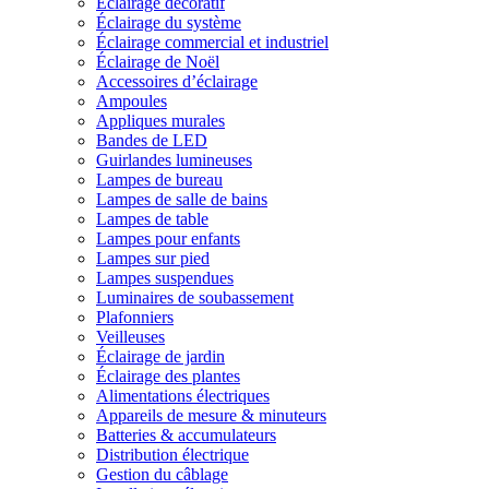
Éclairage décoratif
Éclairage du système
Éclairage commercial et industriel
Éclairage de Noël
Accessoires d’éclairage
Ampoules
Appliques murales
Bandes de LED
Guirlandes lumineuses
Lampes de bureau
Lampes de salle de bains
Lampes de table
Lampes pour enfants
Lampes sur pied
Lampes suspendues
Luminaires de soubassement
Plafonniers
Veilleuses
Éclairage de jardin
Éclairage des plantes
Alimentations électriques
Appareils de mesure & minuteurs
Batteries & accumulateurs
Distribution électrique
Gestion du câblage