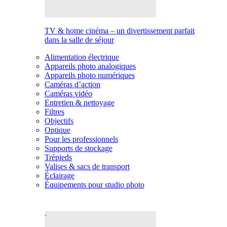
TV & home cinéma – un divertissement parfait
dans la salle de séjour
Alimentation électrique
Appareils photo analogiques
Appareils photo numériques
Caméras d’action
Caméras vidéo
Entretien & nettoyage
Filtres
Objectifs
Optique
Pour les professionnels
Supports de stockage
Trépieds
Valises & sacs de transport
Éclairage
Équipements pour studio photo