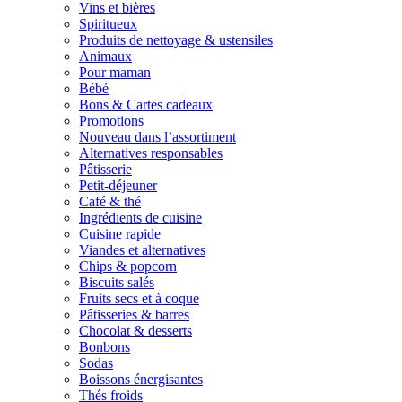
Vins et bières
Spiritueux
Produits de nettoyage & ustensiles
Animaux
Pour maman
Bébé
Bons & Cartes cadeaux
Promotions
Nouveau dans l’assortiment
Alternatives responsables
Pâtisserie
Petit-déjeuner
Café & thé
Ingrédients de cuisine
Cuisine rapide
Viandes et alternatives
Chips & popcorn
Biscuits salés
Fruits secs et à coque
Pâtisseries & barres
Chocolat & desserts
Bonbons
Sodas
Boissons énergisantes
Thés froids