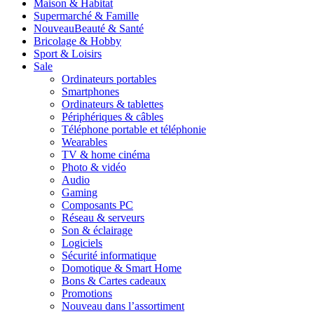
Maison & Habitat
Supermarché & Famille
Nouveau
Beauté & Santé
Bricolage & Hobby
Sport & Loisirs
Sale
Ordinateurs portables
Smartphones
Ordinateurs & tablettes
Périphériques & câbles
Téléphone portable et téléphonie
Wearables
TV & home cinéma
Photo & vidéo
Audio
Gaming
Composants PC
Réseau & serveurs
Son & éclairage
Logiciels
Sécurité informatique
Domotique & Smart Home
Bons & Cartes cadeaux
Promotions
Nouveau dans l’assortiment