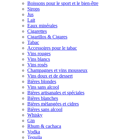
Boissons pour le sport et le bien-être
Sirops
Jus
Lait
Eaux minérales
Cigarettes
Cigarillos & Cigares
Tabac
Accessoires pour le tabac
Vins rouges
Vins blancs
Vins rosés
Champagnes et vins mousseux
Vins doux et de dessert
Bières blondes
Vins sans alcool
Bières artisanales et spéciales
Bières blanches
Bières mèlangées et cidres
Bières sans alcool
Whisky
Gin
Rhum & cachaça
Vodka
Tequila