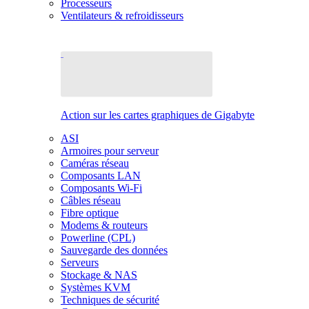
Processeurs
Ventilateurs & refroidisseurs
Action sur les cartes graphiques de Gigabyte
ASI
Armoires pour serveur
Caméras réseau
Composants LAN
Composants Wi-Fi
Câbles réseau
Fibre optique
Modems & routeurs
Powerline (CPL)
Sauvegarde des données
Serveurs
Stockage & NAS
Systèmes KVM
Techniques de sécurité