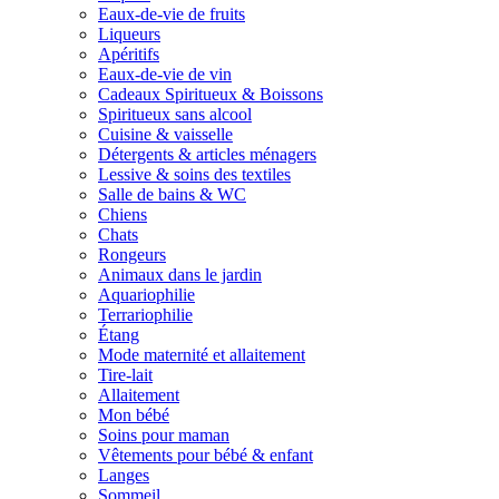
Eaux-de-vie de fruits
Liqueurs
Apéritifs
Eaux-de-vie de vin
Cadeaux Spiritueux & Boissons
Spiritueux sans alcool
Cuisine & vaisselle
Détergents & articles ménagers
Lessive & soins des textiles
Salle de bains & WC
Chiens
Chats
Rongeurs
Animaux dans le jardin
Aquariophilie
Terrariophilie
Étang
Mode maternité et allaitement
Tire-lait
Allaitement
Mon bébé
Soins pour maman
Vêtements pour bébé & enfant
Langes
Sommeil