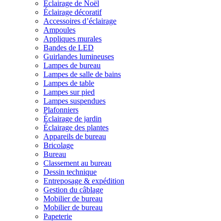
Éclairage de Noël
Éclairage décoratif
Accessoires d’éclairage
Ampoules
Appliques murales
Bandes de LED
Guirlandes lumineuses
Lampes de bureau
Lampes de salle de bains
Lampes de table
Lampes sur pied
Lampes suspendues
Plafonniers
Éclairage de jardin
Éclairage des plantes
Appareils de bureau
Bricolage
Bureau
Classement au bureau
Dessin technique
Entreposage & expédition
Gestion du câblage
Mobilier de bureau
Mobilier de bureau
Papeterie