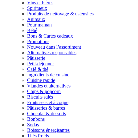
Vins et bières
Spiritueux
Produits de nettoyage & ustensiles
Animaux
Pour maman
Bébé
Bons & Cartes cadeaux
Promotions
Nouveau dans l’assortiment
Alternatives responsables
Pâtisserie
Petit-déjeuner
Café & thé
Ingrédients de cuisine
Cuisine rapide
Viandes et alternatives
Chips & popcorn
Biscuits salés
Fruits secs et à coque
Pâtisseries & barres
Chocolat & desserts
Bonbons
Sodas
Boissons énergisantes
Thés froids