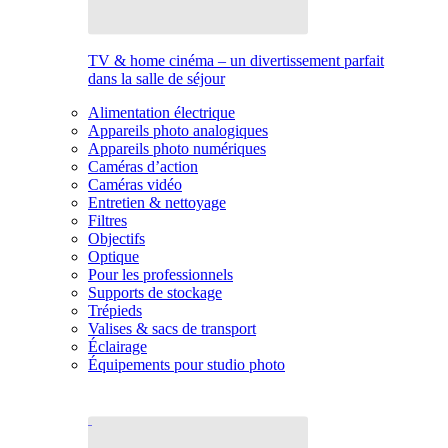
TV & home cinéma – un divertissement parfait
dans la salle de séjour
Alimentation électrique
Appareils photo analogiques
Appareils photo numériques
Caméras d’action
Caméras vidéo
Entretien & nettoyage
Filtres
Objectifs
Optique
Pour les professionnels
Supports de stockage
Trépieds
Valises & sacs de transport
Éclairage
Équipements pour studio photo