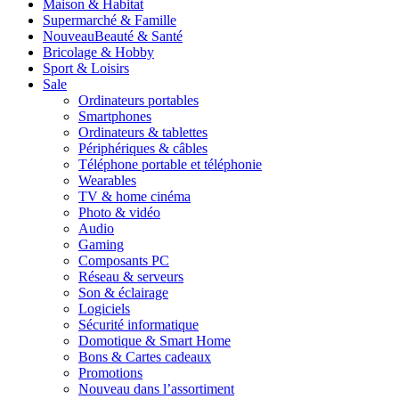
Maison & Habitat
Supermarché & Famille
Nouveau
Beauté & Santé
Bricolage & Hobby
Sport & Loisirs
Sale
Ordinateurs portables
Smartphones
Ordinateurs & tablettes
Périphériques & câbles
Téléphone portable et téléphonie
Wearables
TV & home cinéma
Photo & vidéo
Audio
Gaming
Composants PC
Réseau & serveurs
Son & éclairage
Logiciels
Sécurité informatique
Domotique & Smart Home
Bons & Cartes cadeaux
Promotions
Nouveau dans l’assortiment