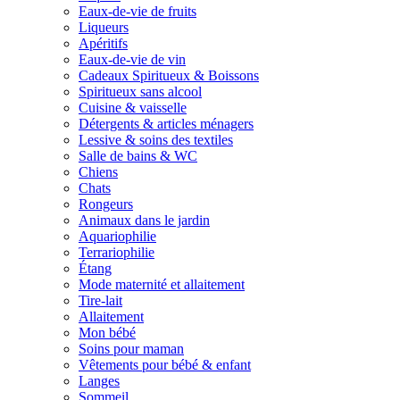
Eaux-de-vie de fruits
Liqueurs
Apéritifs
Eaux-de-vie de vin
Cadeaux Spiritueux & Boissons
Spiritueux sans alcool
Cuisine & vaisselle
Détergents & articles ménagers
Lessive & soins des textiles
Salle de bains & WC
Chiens
Chats
Rongeurs
Animaux dans le jardin
Aquariophilie
Terrariophilie
Étang
Mode maternité et allaitement
Tire-lait
Allaitement
Mon bébé
Soins pour maman
Vêtements pour bébé & enfant
Langes
Sommeil