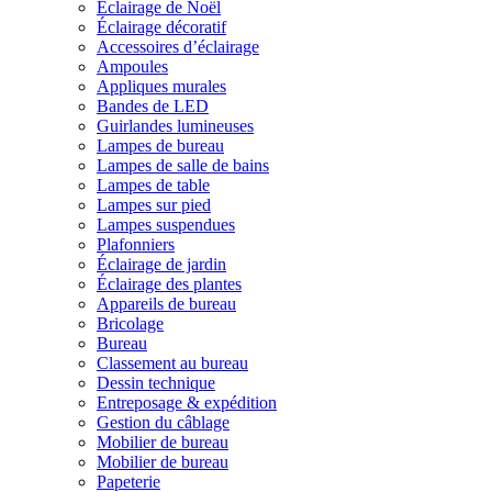
Éclairage de Noël
Éclairage décoratif
Accessoires d’éclairage
Ampoules
Appliques murales
Bandes de LED
Guirlandes lumineuses
Lampes de bureau
Lampes de salle de bains
Lampes de table
Lampes sur pied
Lampes suspendues
Plafonniers
Éclairage de jardin
Éclairage des plantes
Appareils de bureau
Bricolage
Bureau
Classement au bureau
Dessin technique
Entreposage & expédition
Gestion du câblage
Mobilier de bureau
Mobilier de bureau
Papeterie