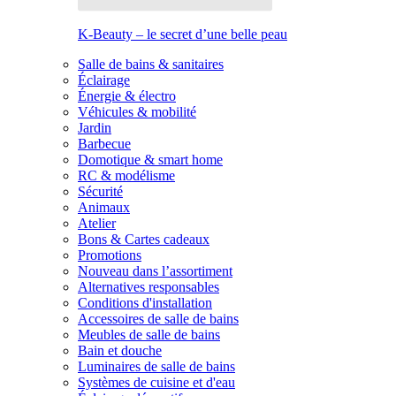
K-Beauty – le secret d’une belle peau
Salle de bains & sanitaires
Éclairage
Énergie & électro
Véhicules & mobilité
Jardin
Barbecue
Domotique & smart home
RC & modélisme
Sécurité
Animaux
Atelier
Bons & Cartes cadeaux
Promotions
Nouveau dans l’assortiment
Alternatives responsables
Conditions d'installation
Accessoires de salle de bains
Meubles de salle de bains
Bain et douche
Luminaires de salle de bains
Systèmes de cuisine et d'eau