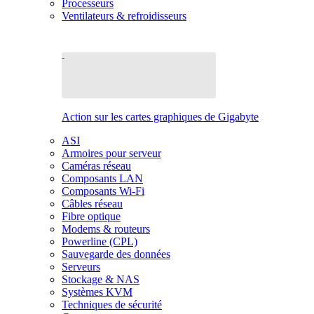
Processeurs
Ventilateurs & refroidisseurs
Action sur les cartes graphiques de Gigabyte
ASI
Armoires pour serveur
Caméras réseau
Composants LAN
Composants Wi-Fi
Câbles réseau
Fibre optique
Modems & routeurs
Powerline (CPL)
Sauvegarde des données
Serveurs
Stockage & NAS
Systèmes KVM
Techniques de sécurité