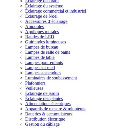
Éclairage décoratif
Éclairage du système
Éclairage commercial et industriel
Éclairage de Noël
Accessoires d’éclairage
Ampoules
Appliques murales
Bandes de LED
Guirlandes lumineuses
Lampes de bureau
Lampes de salle de bains
Lampes de table
Lampes pour enfants
Lampes sur pied
Lampes suspendues
Luminaires de soubassement
Plafonniers
Veilleuses
Éclairage de jardin
Éclairage des plantes
Alimentations électriques
Appareils de mesure & minuteurs
Batteries & accumulateurs
Distribution électrique
Gestion du câblage