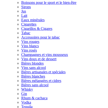
Boissons pour le sport et le bien-être
Sirops
Jus
Lait
Eaux minérales
Cigarettes
Cigarillos & Cigares
Tabac
Accessoires pour le tabac
Vins rouges
Vins blancs
Vins rosés
Champagnes et vins mousseux
Vins doux et de dessert
Bières blondes
Vins sans alcool
Bières artisanales et spéciales
Bières blanches
Bières mèlangées et cidres
Bières sans alcool
Whisky
Gin
Rhum & cachaça
Vodka
Tequila